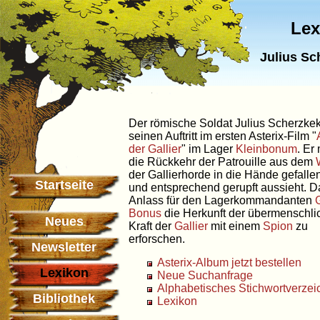
Lex
Julius Sc
Der römische Soldat Julius Scherzke
seinen Auftritt im ersten Asterix-Film "
der Gallier
" im Lager
Kleinbonum
. Er
die Rückkehr der Patrouille aus dem
der Gallierhorde in die Hände gefalle
Startseite
und entsprechend gerupft aussieht. Da
Anlass für den Lagerkommandanten
Bonus
die Herkunft der übermenschli
Neues
Kraft der
Gallier
mit einem
Spion
zu
erforschen.
Newsletter
Asterix-Album jetzt bestellen
Lexikon
Neue Suchanfrage
Alphabetisches Stichwortverzei
Bibliothek
Lexikon