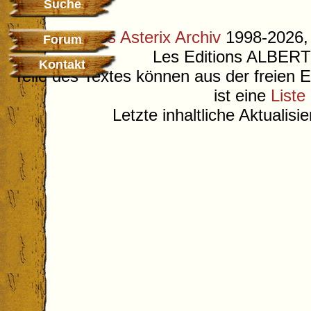
Suche
©
Deutsches Asterix Archiv
1998-2026, 
Forum
Les Editions ALB
Kontakt
Teile des Textes können aus der freien 
ist eine
Liste
Letzte inhaltliche Aktualis