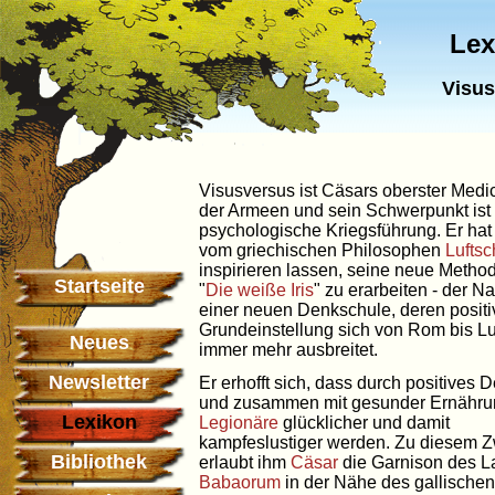
Lex
Visus
Visusversus ist Cäsars oberster Medi
der Armeen und sein Schwerpunkt ist 
psychologische Kriegsführung. Er hat
vom griechischen Philosophen
Luftsc
inspirieren lassen, seine neue Metho
Startseite
"
Die weiße Iris
" zu erarbeiten - der 
einer neuen Denkschule, deren positi
Grundeinstellung sich von Rom bis Lu
Neues
immer mehr ausbreitet.
Newsletter
Er erhofft sich, dass durch positives 
und zusammen mit gesunder Ernähru
Lexikon
Legionäre
glücklicher und damit
kampfeslustiger werden. Zu diesem 
Bibliothek
erlaubt ihm
Cäsar
die Garnison des L
Babaorum
in der Nähe des gallischen