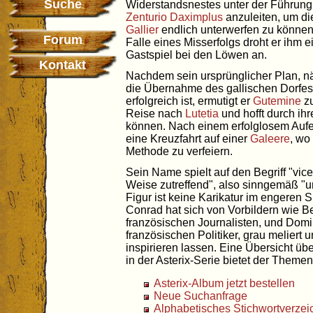
Suche
Widerstandsnestes unter der Führung
Zenturio
Daximplus
anzuleiten, um di
Gallier
endlich unterwerfen zu können
Forum
Falle eines Misserfolgs droht er ihm e
Gastspiel bei den Löwen an.
Kontakt
Nachdem sein ursprünglicher Plan, n
die Übernahme des gallischen Dorfes
erfolgreich ist, ermutigt er
Gutemine
zu
Reise nach
Lutetia
und hofft durch ih
können. Nach einem erfolglosem Aufen
eine Kreuzfahrt auf einer
Galeere
, wo
Methode zu verfeiern.
Sein Name spielt auf den Begriff "vice
Weise zutreffend", also sinngemäß "
Figur ist keine Karikatur im engeren 
Conrad hat sich von Vorbildern wie B
französischen Journalisten, und Domi
französischen Politiker, grau meliert
inspirieren lassen. Eine Übersicht ü
in der Asterix-Serie bietet der Themen
Asterix-Album jetzt bestellen
Neue Suchanfrage
Alphabetisches Stichwortverzei