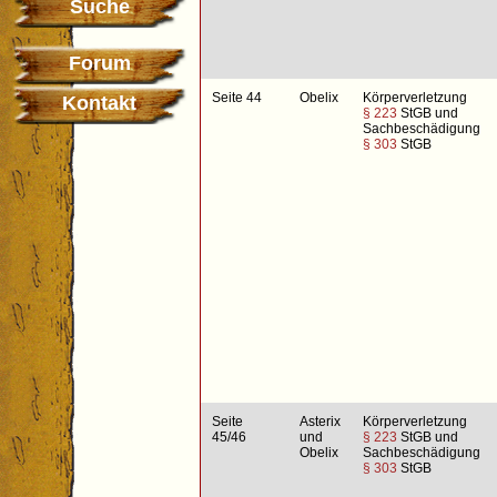
Suche
Forum
Seite 44
Obelix
Körperverletzung
Kontakt
§ 223
StGB und
Sachbeschädigung
§ 303
StGB
Seite
Asterix
Körperverletzung
45/46
und
§ 223
StGB und
Obelix
Sachbeschädigung
§ 303
StGB