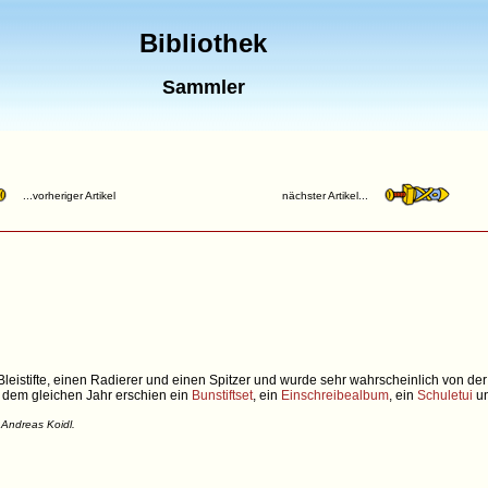
Bibliothek
Sammler
...vorheriger Artikel
nächster Artikel...
Bleistifte, einen Radierer und einen Spitzer und wurde sehr wahrscheinlich von 
s dem gleichen Jahr erschien ein
Bunstiftset
, ein
Einschreibealbum
, ein
Schuletui
un
 Andreas Koidl.