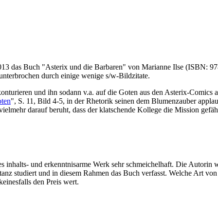
013 das Buch "Asterix und die Barbaren" von Marianne Ilse (ISBN: 978
unterbrochen durch einige wenige s/w-Bildzitate.
konturieren und ihn sodann v.a. auf die Goten aus den Asterix-Comics 
oten
", S. 11, Bild 4-5, in der Rhetorik seinen dem Blumenzauber appl
ielmehr darauf beruht, dass der klatschende Kollege die Mission gefäh
es inhalts- und erkenntnisarme Werk sehr schmeichelhaft. Die Autorin w
nz studiert und in diesem Rahmen das Buch verfasst. Welche Art von Arb
keinesfalls den Preis wert.