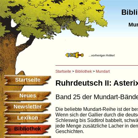
Bibl
Mun
...vorheriger Artikel
Startseite
>
Bibliothek
>
Mundart
Startseite
Ruhrdeutsch II: Asteri
Neues
Band 25 der Mundart-Bänd
Newsletter
Die beliebte Mundart-Reihe ist der be
Wenn sich der Gallier durch die deut
Lexikon
Schleswig bis Südtirol babbelt, schwät
jede Menge zusätzliche Lacher in de
Bibliothek
Geschichten.