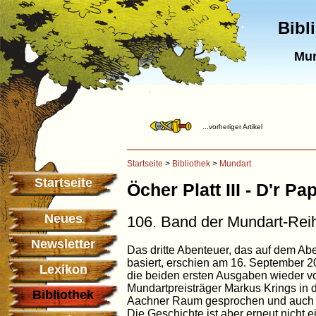
Bibl
Mun
...vorheriger Artikel
Startseite
>
Bibliothek
>
Mundart
Startseite
Öcher Platt III - D'r Pa
Neues
106. Band der Mundart-Rei
Newsletter
Das dritte Abenteuer, das auf dem Ab
basiert, erschien am 16. September 
Lexikon
die beiden ersten Ausgaben wieder vo
Mundartpreisträger Markus Krings in d
Bibliothek
Aachner Raum gesprochen und auch al
Die Geschichte ist aber erneut nicht e