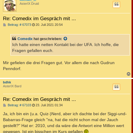
AsterIX Druid
Re: Comedix im Gespräch mit ...
B
Beitrag: # 67073
20. Juli 2021 20:54
e
i
t
Comedix
hat geschrieben:
r
a
Ich hatte einen netten Kontakt bei der UFA. Ich hoffe, die
g
Fragen gefallen euch.
Mir gefielen die drei Fragen gut. Vor allem die nach Gudrun
Penndorf.
c
bdhk
AsterIX Bard
Re: Comedix im Gespräch mit ...
B
Beitrag: # 67103
23. Juli 2021 01:34
e
i
Ja, ich bin ein (u.a. Quiz-)Nerd, aber ich dachte bei der Siggi-und-
t
Babarras-Frage gleich "na, hat die nicht schon mal der Jauch
r
a
gestellt?" Hat er: 2010, und da wäre die Antwort eine Million wert
g
gewesen. Ist ein bisschen im Kurs gefallen