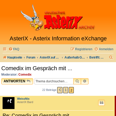
AsterIX - Asterix Information eXchange
FAQ
Registrieren
Anmelden
S
Hauptseite
Forum
AsterIX auf Deutsch
Außerhalb Galliens
Betrifft: Comedix.de
u
Comedix im Gespräch mit ...
c
Moderator:
Comedix
h
SUCHE
ERWEITERTE SU
ANTWORTEN
e
2
1
22 Beiträge
VORHERIGE
WeissNix
AsterIX Bard
Re: Comedix im Gespräch mit ...