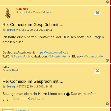
c
Comedix
AsterIX Elder Council Member
Re: Comedix im Gespräch mit ...
B
Beitrag: # 67069
20. Juli 2021 10:11
e
i
Ich hatte einen netten Kontakt bei der UFA. Ich hoffe, die Fragen
t
gefallen euch.
r
a
g
Deutsches Asterix Archiv:
https://www.comedix.de
TwiX:
@Asterix-Archiv
, Mastodon:
@Asterix_Archiv
, Bluesky:
@comedix.de
c
bdhk
AsterIX Bard
Re: Comedix im Gespräch mit ...
B
Beitrag: # 67071
20. Juli 2021 14:39
e
i
Solange man sie nicht Herrn Kinne stellt
Das wäre unfair
t
gegenüber den Kandidaten.
r
a
g
c
Michael_S.