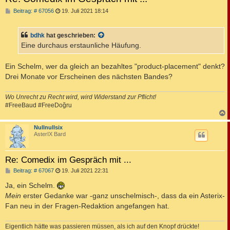
B
Beitrag: # 67056
19. Juli 2021 18:14
e
i
t
bdhk
hat geschrieben:
r
a
Eine durchaus erstaunliche Häufung.
g
Ein Schelm, wer da gleich an bezahltes "product-placement" denkt?
Drei Monate vor Erscheinen des nächsten Bandes?
Wo Unrecht zu Recht wird, wird Widerstand zur Pflicht!
#FreeBaud #FreeDoğru
c
Nullnullsix
AsterIX Bard
Re: Comedix im Gespräch mit ...
B
Beitrag: # 67067
19. Juli 2021 22:31
e
i
Ja, ein Schelm.
t
Mein
erster Gedanke war -ganz unschelmisch-, dass da ein Asterix-
r
a
Fan neu in der Fragen-Redaktion angefangen hat.
g
Eigentlich hätte was passieren müssen, als ich auf den Knopf drückte!