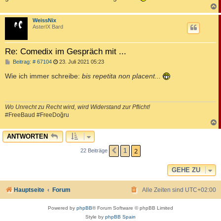
c
WeissNix
AsterIX Bard
Re: Comedix im Gespräch mit ...
B
Beitrag: # 67104
23. Juli 2021 05:23
e
i
Wie ich immer schreibe:
bis repetita non placent...
t
r
a
g
Wo Unrecht zu Recht wird, wird Widerstand zur Pflicht!
#FreeBaud #FreeDoğru
c
ANTWORTEN
2
1
22 Beiträge
VORHERIGE
GEHE ZU
Hauptseite
Forum
Alle Zeiten sind
UTC+02:00
Powered by
phpBB
® Forum Software © phpBB Limited
Style by
phpBB Spain