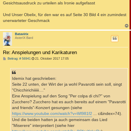
Gesichtsausdruck zu urteilen als Ironie aufgefasst
Und Unser Obelix, für den war es auf Seite 30 Bild 4 ein zumindest
unerwarteter Geschmack
c
Batavirix
AsterIX Bard
Re: Anspielungen und Karikaturen
B
Beitrag: # 56941
21. Oktober 2017 17:05
e
i
t
r
a
Idemix hat geschrieben:
g
Seite 22 unten, der Wirt der ja wohl Pavarotti sein soll, singt
"Chicchirichiiiiii...."
Eine Anspielung auf den Song "Per colpa di chi?" von
Zucchero? Zucchero hat es auch bereits auf einem "Pavarotti
and friends"-Konzert gesungen (siehe
https://www.youtube.com/watch?v=Wl981f2
... c&index=74).
Und die beiden hatten ja auch gemeinsam das Lied
"Miserere" interpretiert (siehe hier