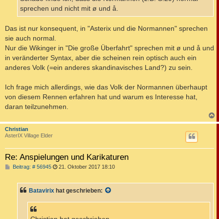
g
sprechen und nicht mit ø und å.
Das ist nur konsequent, in "Asterix und die Normannen" sprechen
sie auch normal.
Nur die Wikinger in "Die große Überfahrt" sprechen mit ø und å und
in veränderter Syntax, aber die scheinen rein optisch auch ein
anderes Volk (=ein anderes skandinavisches Land?) zu sein.
Ich frage mich allerdings, wie das Volk der Normannen überhaupt
von diesem Rennen erfahren hat und warum es Interesse hat,
daran teilzunehmen.
c
Christian
AsterIX Village Elder
Re: Anspielungen und Karikaturen
B
Beitrag: # 56945
21. Oktober 2017 18:10
e
i
t
Batavirix
hat geschrieben:
r
a
g