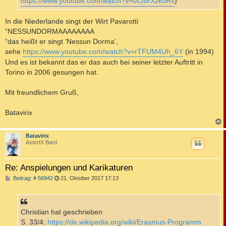
https://www.youtube.com/watch?v=0CforXzkoRs
)
In die Niederlande singt der Wirt Pavarotti
“NESSUNDORMAAAAAAAA
“das heißt er singt ‘Nessun Dorma’,
sehe
https://www.youtube.com/watch?v=rTFUM4Uh_6Y
(in 1994)
Und es ist bekannt das er das auch bei seiner letzter Auftritt in
Torino in 2006 gesungen hat.
Mit freundlichem Gruß,
Batavirix
c
Batavirix
AsterIX Bard
Re: Anspielungen und Karikaturen
B
Beitrag: # 56942
21. Oktober 2017 17:13
e
i
t
r
a
Christian hat geschrieben
g
S. 33/4:
https://de.wikipedia.org/wiki/Erasmus-Programm