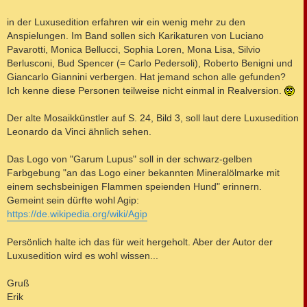
t
r
a
in der Luxusedition erfahren wir ein wenig mehr zu den
g
Anspielungen. Im Band sollen sich Karikaturen von Luciano
Pavarotti, Monica Bellucci, Sophia Loren, Mona Lisa, Silvio
Berlusconi, Bud Spencer (= Carlo Pedersoli), Roberto Benigni und
Giancarlo Giannini verbergen. Hat jemand schon alle gefunden?
Ich kenne diese Personen teilweise nicht einmal in Realversion.
Der alte Mosaikkünstler auf S. 24, Bild 3, soll laut dere Luxusedition
Leonardo da Vinci ähnlich sehen.
Das Logo von "Garum Lupus" soll in der schwarz-gelben
Farbgebung "an das Logo einer bekannten Mineralölmarke mit
einem sechsbeinigen Flammen speienden Hund" erinnern.
Gemeint sein dürfte wohl Agip:
https://de.wikipedia.org/wiki/Agip
Persönlich halte ich das für weit hergeholt. Aber der Autor der
Luxusedition wird es wohl wissen...
Gruß
Erik