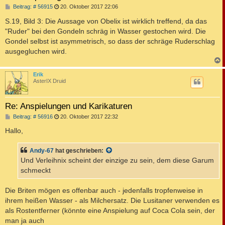
B
Beitrag: # 56915
20. Oktober 2017 22:06
e
i
S.19, Bild 3: Die Aussage von Obelix ist wirklich treffend, da das
t
"Ruder" bei den Gondeln schräg in Wasser gestochen wird. Die
r
a
Gondel selbst ist asymmetrisch, so dass der schräge Ruderschlag
g
ausgegluchen wird.
c
Erik
AsterIX Druid
Re: Anspielungen und Karikaturen
B
Beitrag: # 56916
20. Oktober 2017 22:32
e
i
Hallo,
t
r
a
Andy-67
hat geschrieben:
g
Und Verleihnix scheint der einzige zu sein, dem diese Garum
schmeckt
Die Briten mögen es offenbar auch - jedenfalls tropfenweise in
ihrem heißen Wasser - als Milchersatz. Die Lusitaner verwenden es
als Rostentferner (könnte eine Anspielung auf Coca Cola sein, der
man ja auch