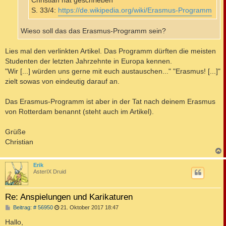
Christian hat geschrieben
S. 33/4:
https://de.wikipedia.org/wiki/Erasmus-Programm
Wieso soll das das Erasmus-Programm sein?
Lies mal den verlinkten Artikel. Das Programm dürften die meisten
Studenten der letzten Jahrzehnte in Europa kennen.
"Wir [...] würden uns gerne mit euch austauschen..." "Erasmus! [...]"
zielt sowas von eindeutig darauf an.
Das Erasmus-Programm ist aber in der Tat nach deinem Erasmus
von Rotterdam benannt (steht auch im Artikel).
Grüße
Christian
c
Erik
AsterIX Druid
Re: Anspielungen und Karikaturen
B
Beitrag: # 56950
21. Oktober 2017 18:47
e
i
Hallo,