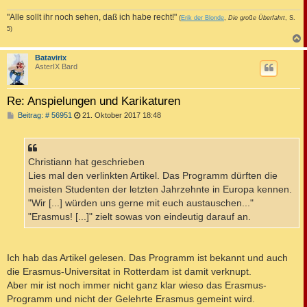
"Alle sollt ihr noch sehen, daß ich habe recht!"
(
Erik der Blonde
,
Die große Überfahrt
, S.
5)
c
Batavirix
AsterIX Bard
Re: Anspielungen und Karikaturen
B
Beitrag: # 56951
21. Oktober 2017 18:48
e
i
t
r
a
Christiann hat geschrieben
g
Lies mal den verlinkten Artikel. Das Programm dürften die
meisten Studenten der letzten Jahrzehnte in Europa kennen.
"Wir [...] würden uns gerne mit euch austauschen..."
"Erasmus! [...]" zielt sowas von eindeutig darauf an.
Ich hab das Artikel gelesen. Das Programm ist bekannt und auch
die Erasmus-Universitat in Rotterdam ist damit verknupt.
Aber mir ist noch immer nicht ganz klar wieso das Erasmus-
Programm und nicht der Gelehrte Erasmus gemeint wird.