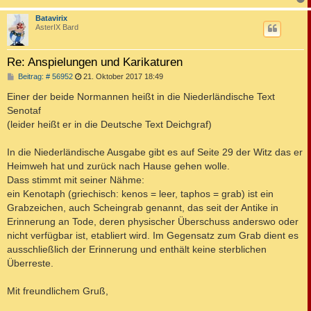
c
Batavirix
AsterIX Bard
Re: Anspielungen und Karikaturen
B
Beitrag: # 56952
21. Oktober 2017 18:49
e
i
Einer der beide Normannen heißt in die Niederländische Text
t
Senotaf
r
a
(leider heißt er in die Deutsche Text Deichgraf)
g
In die Niederländische Ausgabe gibt es auf Seite 29 der Witz das er
Heimweh hat und zurück nach Hause gehen wolle.
Dass stimmt mit seiner Nähme:
ein Kenotaph (griechisch: kenos = leer, taphos = grab) ist ein
Grabzeichen, auch Scheingrab genannt, das seit der Antike in
Erinnerung an Tode, deren physischer Überschuss anderswo oder
nicht verfügbar ist, etabliert wird. Im Gegensatz zum Grab dient es
ausschließlich der Erinnerung und enthält keine sterblichen
Überreste.
Mit freundlichem Gruß,