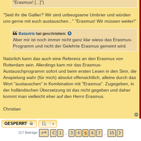
"Erasmus! [...]")
"Seid ihr die Gallier? Wir sind unbeugsame Umbrier und würden
uns gerne mit euch austauschen..." "Erasmus! Wir müssen weiter!"
Batavirix
hat geschrieben:
Aber mir ist noch immer nicht ganz klar wieso das Erasmus-
Programm und nicht der Gelehrte Erasmus gemeint wird.
Natürlich kann das auch eine Referenz an den Erasmus von
Rotterdam sein. Allerdings kam mir das Erasmus-
Austauschprogramm sofort und beim ersten Lesen in den Sinn, die
Anspielung wahr (für mich) absolut offensichtlich, alleine durch das
Wort "austauschen" in Kombination mit "Erasmus". Zugegeben, in
der holländischen Übersetzung ist das nicht gegeben und daher
kommt man vielleicht eher auf den Herrn Erasmus.
Christian
c
GESPERRT
SEITE
5
VON
15
5
1
3
4
6
7
15
217 Beiträge
VORHERIGE
NÄCHST
…
…