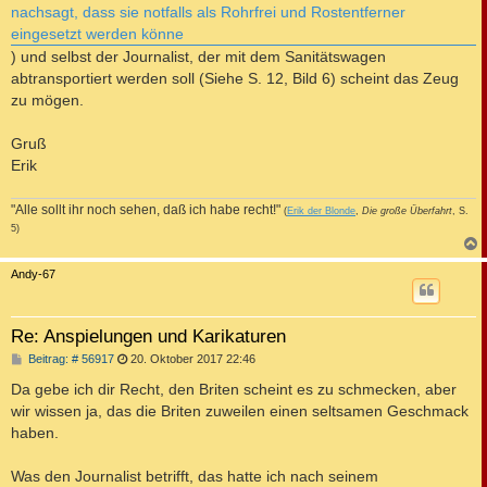
nachsagt, dass sie notfalls als Rohrfrei und Rostentferner
eingesetzt werden könne
) und selbst der Journalist, der mit dem Sanitätswagen
abtransportiert werden soll (Siehe S. 12, Bild 6) scheint das Zeug
zu mögen.
Gruß
Erik
"Alle sollt ihr noch sehen, daß ich habe recht!"
(
Erik der Blonde
,
Die große Überfahrt
, S.
5)
c
Andy-67
Re: Anspielungen und Karikaturen
B
Beitrag: # 56917
20. Oktober 2017 22:46
e
i
Da gebe ich dir Recht, den Briten scheint es zu schmecken, aber
t
wir wissen ja, das die Briten zuweilen einen seltsamen Geschmack
r
a
haben.
g
Was den Journalist betrifft, das hatte ich nach seinem