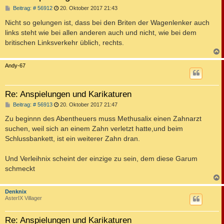
B
Beitrag: # 56912
20. Oktober 2017 21:43
e
i
Nicht so gelungen ist, dass bei den Briten der Wagenlenker auch
t
links steht wie bei allen anderen auch und nicht, wie bei dem
r
a
britischen Linksverkehr üblich, rechts.
g
c
Andy-67
Re: Anspielungen und Karikaturen
B
Beitrag: # 56913
20. Oktober 2017 21:47
e
i
Zu beginnn des Abentheuers muss Methusalix einen Zahnarzt
t
suchen, weil sich an einem Zahn verletzt hatte,und beim
r
a
Schlussbankett, ist ein weiterer Zahn dran.
g
Und Verleihnix scheint der einzige zu sein, dem diese Garum
schmeckt
c
Denknix
AsterIX Villager
Re: Anspielungen und Karikaturen