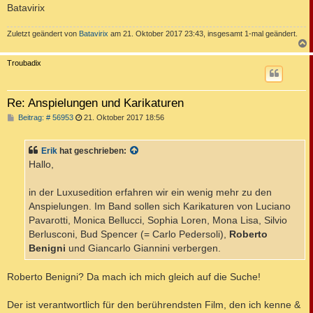
Batavirix
Zuletzt geändert von
Batavirix
am 21. Oktober 2017 23:43, insgesamt 1-mal geändert.
c
Troubadix
Re: Anspielungen und Karikaturen
B
Beitrag: # 56953
21. Oktober 2017 18:56
e
i
t
Erik
hat geschrieben:
r
a
Hallo,
g
in der Luxusedition erfahren wir ein wenig mehr zu den
Anspielungen. Im Band sollen sich Karikaturen von Luciano
Pavarotti, Monica Bellucci, Sophia Loren, Mona Lisa, Silvio
Berlusconi, Bud Spencer (= Carlo Pedersoli),
Roberto
Benigni
und Giancarlo Giannini verbergen.
Roberto Benigni? Da mach ich mich gleich auf die Suche!
Der ist verantwortlich für den berührendsten Film, den ich kenne &