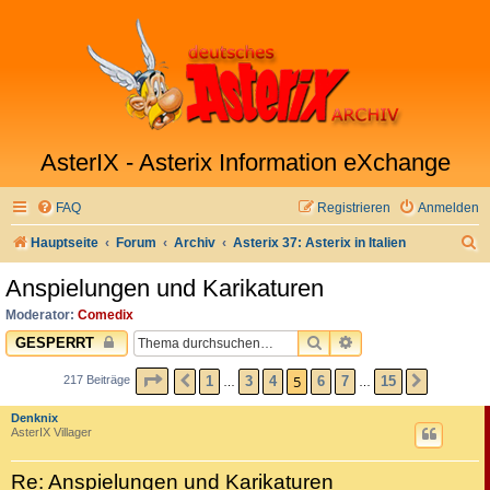
AsterIX - Asterix Information eXchange
FAQ
Registrieren
Anmelden
S
Hauptseite
Forum
Archiv
Asterix 37: Asterix in Italien
u
Anspielungen und Karikaturen
c
Moderator:
Comedix
h
SUCHE
ERWEITERTE SUC
GESPERRT
e
SEITE
5
VON
15
5
1
3
4
6
7
15
217 Beiträge
VORHERIGE
NÄCHST
…
…
Denknix
AsterIX Villager
Re: Anspielungen und Karikaturen