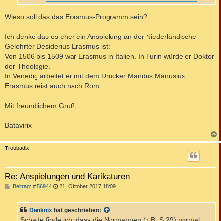
Wieso soll das das Erasmus-Programm sein?
Ich denke das es eher ein Anspielung an der Niederländische
Gelehrter Desiderius Erasmus ist:
Von 1506 bis 1509 war Erasmus in Italien. In Turin würde er Doktor
der Theologie.
In Venedig arbeitet er mit dem Drucker Mandus Manusius.
Erasmus reist auch nach Rom.
Mit freundlichem Gruß,
Batavirix
c
Troubadix
Re: Anspielungen und Karikaturen
B
Beitrag: # 56944
21. Oktober 2017 18:09
e
i
t
Denknix
hat geschrieben:
r
a
Schade finde ich, dass die Normannen (z.B. S.29) normal