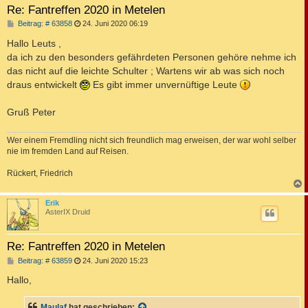
Re: Fantreffen 2020 in Metelen
B
Beitrag: # 63858
24. Juni 2020 06:19
e
i
Hallo Leuts ,
t
da ich zu den besonders gefährdeten Personen gehöre nehme ich
r
a
das nicht auf die leichte Schulter ; Wartens wir ab was sich noch
g
draus entwickelt
Es gibt immer unvernüftige Leute
Gruß Peter
Wer einem Fremdling nicht sich freundlich mag erweisen, der war wohl selber
nie im fremden Land auf Reisen.
Rückert, Friedrich
c
Erik
AsterIX Druid
Re: Fantreffen 2020 in Metelen
B
Beitrag: # 63859
24. Juni 2020 15:23
e
i
Hallo,
t
r
a
Maulaf
hat geschrieben: