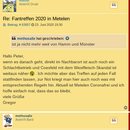
Maulaf
AsterIX Druid
Re: Fantreffen 2020 in Metelen
B
Beitrag: # 63857
23. Juni 2020 19:30
e
i
t
methusalix
hat geschrieben:
r
a
ist ja nicht mehr weit von Hamm und Münster
g
Hallo Peter,
wenn es danach geht, direkt im Nachbarort ist auch noch ein
Schlachtbetrieb und Coesfeld mit dem Westfleisch-Skandal ist
weitaus näher
. Ich möchte aber das Treffen auf jeden Fall
stattfinden lassen, zur Not kriegt man hier auch noch was mit
entsprechenden Regeln hin. Aktuell ist Metelen Coronafrei und ich
hoffe einfach mal, dass das so bleibt,
viele Grüße
Gregor
c
methusalix
AsterIX Bard