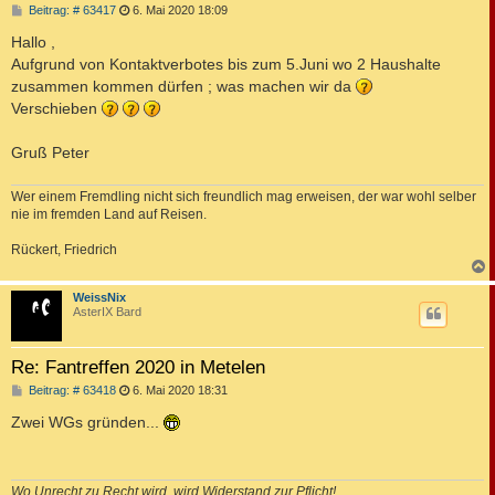
B
Beitrag: # 63417
6. Mai 2020 18:09
e
i
Hallo ,
t
Aufgrund von Kontaktverbotes bis zum 5.Juni wo 2 Haushalte
r
a
zusammen kommen dürfen ; was machen wir da
g
Verschieben
Gruß Peter
Wer einem Fremdling nicht sich freundlich mag erweisen, der war wohl selber
nie im fremden Land auf Reisen.
Rückert, Friedrich
c
WeissNix
AsterIX Bard
Re: Fantreffen 2020 in Metelen
B
Beitrag: # 63418
6. Mai 2020 18:31
e
i
Zwei WGs gründen...
t
r
a
g
Wo Unrecht zu Recht wird, wird Widerstand zur Pflicht!