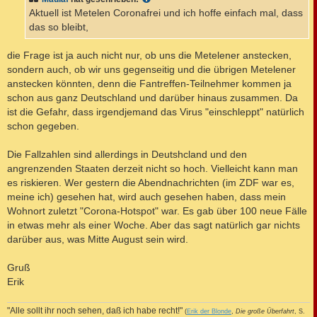
g
Aktuell ist Metelen Coronafrei und ich hoffe einfach mal, dass
das so bleibt,
die Frage ist ja auch nicht nur, ob uns die Metelener anstecken,
sondern auch, ob wir uns gegenseitig und die übrigen Metelener
anstecken könnten, denn die Fantreffen-Teilnehmer kommen ja
schon aus ganz Deutschland und darüber hinaus zusammen. Da
ist die Gefahr, dass irgendjemand das Virus "einschleppt" natürlich
schon gegeben.
Die Fallzahlen sind allerdings in Deutshcland und den
angrenzenden Staaten derzeit nicht so hoch. Vielleicht kann man
es riskieren. Wer gestern die Abendnachrichten (im ZDF war es,
meine ich) gesehen hat, wird auch gesehen haben, dass mein
Wohnort zuletzt "Corona-Hotspot" war. Es gab über 100 neue Fälle
in etwas mehr als einer Woche. Aber das sagt natürlich gar nichts
darüber aus, was Mitte August sein wird.
Gruß
Erik
"Alle sollt ihr noch sehen, daß ich habe recht!"
(
Erik der Blonde
,
Die große Überfahrt
, S.