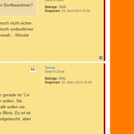
AsterIX Bard
ter Dorfbewohner?
Beiträge:
1658
Registriert:
19. April 2014 19:56
och nicht sicher.
 noch undeutlicher
ussah... Müsste
N
a
c
Terraix
h
AsterIX Druid
o
b
Beiträge:
2591
Registriert:
30. März 2013 18:48
e
n
ch gerade im "Le
 sollen. Sie
lb sollen sie
linix. Es ist ist
ufgetaucht, aber