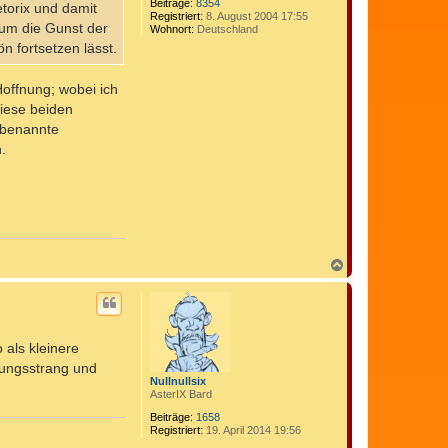
Beiträge:
8354
etorix und damit
Registriert:
8. August 2004 17:55
z um die Gunst der
Wohnort:
Deutschland
n fortsetzen lässt.
Hoffnung; wobei ich
diese beiden
nbenannte
.
N
a
c
h
o
b
 als kleinere
e
n
lungsstrang und
Nullnullsix
AsterIX Bard
Beiträge:
1658
Registriert:
19. April 2014 19:56