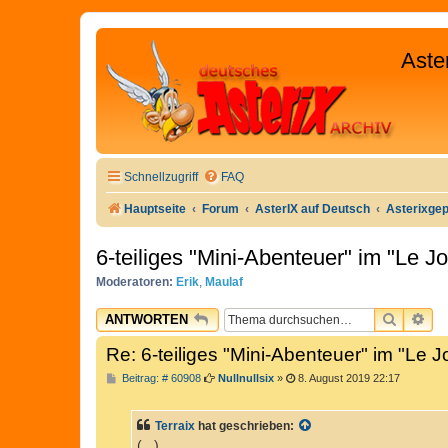
Aste
Schnellzugriff
FAQ
Hauptseite
Forum
AsterIX auf Deutsch
Asterixge
6-teiliges "Mini-Abenteuer" im "Le J
Moderatoren:
Erik
,
Maulaf
SUCHE
ER
ANTWORTEN
Re: 6-teiliges "Mini-Abenteuer" im "Le 
B
Beitrag: # 60908
Nullnullsix
»
8. August 2019 22:17
e
i
t
Terraix
hat geschrieben:
r
a
(...)