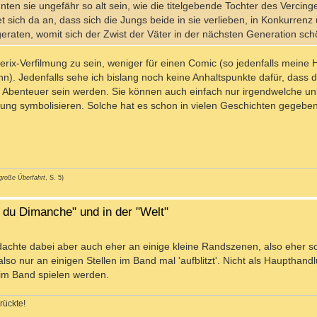
nten sie ungefähr so alt sein, wie die titelgebende Tochter des Vercing
tet sich da an, dass sich die Jungs beide in sie verlieben, in Konkurren
geraten, womit sich der Zwist der Väter in der nächsten Generation schö
sterix-Verfilmung zu sein, weniger für einen Comic (so jedenfalls meine 
nn). Jedenfalls sehe ich bislang noch keine Anhaltspunkte dafür, dass 
n Abenteuer sein werden. Sie können auch einfach nur irgendwelche u
rung symbolisieren. Solche hat es schon in vielen Geschichten gegeben
große Überfahrt
, S. 5)
l du Dimanche" und in der "Welt"
dachte dabei aber auch eher an einige kleine Randszenen, also eher so
o nur an einigen Stellen im Band mal 'aufblitzt'. Nicht als Haupthand
 im Band spielen werden.
rückte!