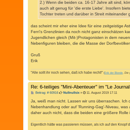
2.) Wenn die beiden ca. 16-17 Jahre alt sind, kön
auch alt genug für 'die erste Liebe'. Insofern bie
Tochter treten und darüber in Streit miteinander 
das scheint mir eher eine Idee für eine zeitgeistige A
Ferri's Grenzlinien da noch nicht ganz einschätzen ka
Jugendlichen gleich (Mit-)Protagonisten in dem neue
Nebenfiguren bleiben, die die Masse der Dorfbevölke
Gruß
Erik
"Alle sollt ihr noch sehen, daß ich habe recht!"
(
Erik der Blonde
,
Die 
Re: 6-teiliges "Mini-Abenteuer" im "Le Journa
B
Beitrag: # 60916
Nullnullsix
»
11. August 2019 17:11
e
i
Ja, weiß man nicht. Lassen wir uns überraschen. Ich 
t
Nebenhandlung oder auf 'Running-Gag'-Niveau, was als
r
a
daher auch nicht, dass die beiden eine größere Rolle
g
Eigentlich hätte was passieren müssen, als ich auf den Knopf d