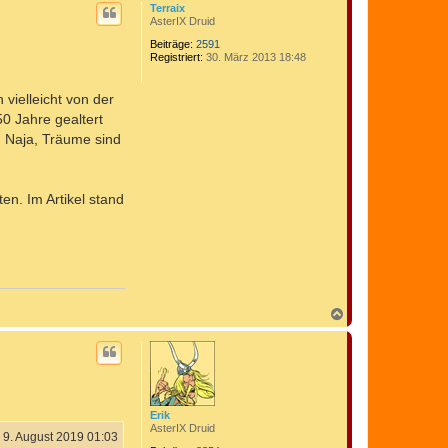
c
Terraix
h
AsterIX Druid
o
b
Beiträge:
2591
Registriert:
30. März 2013 18:48
e
n
 vielleicht von der
0 Jahre gealtert
. Naja, Träume sind
en. Im Artikel stand
N
a
c
h
o
b
e
n
Erik
AsterIX Druid
9. August 2019 01:03