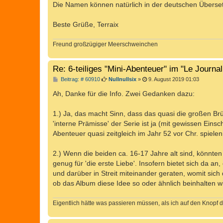
Die Namen können natürlich in der deutschen Überse
Beste Grüße, Terraix
Freund großzügiger Meerschweinchen
Re: 6-teiliges "Mini-Abenteuer" im "Le Journa
B
Beitrag: # 60910
Nullnullsix
»
9. August 2019 01:03
e
i
Ah, Danke für die Info. Zwei Gedanken dazu:
t
r
a
1.) Ja, das macht Sinn, dass das quasi die großen Br
g
'interne Prämisse' der Serie ist ja (mit gewissen Eins
Abenteuer quasi zeitgleich im Jahr 52 vor Chr. spiele
2.) Wenn die beiden ca. 16-17 Jahre alt sind, könnten 
genug für 'die erste Liebe'. Insofern bietet sich da an
und darüber in Streit miteinander geraten, womit sich
ob das Album diese Idee so oder ähnlich beinhalten wi
Eigentlich hätte was passieren müssen, als ich auf den Knopf d