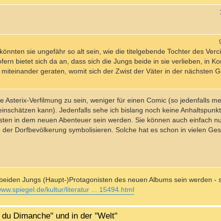
könnten sie ungefähr so alt sein, wie die titelgebende Tochter des Verc
ofern bietet sich da an, dass sich die Jungs beide in sie verlieben, in 
t miteinander geraten, womit sich der Zwist der Väter in der nächsten 
ige Asterix-Verfilmung zu sein, weniger für einen Comic (so jedenfalls m
 einschätzen kann). Jedenfalls sehe ich bislang noch keine Anhaltspunkt
nisten in dem neuen Abenteuer sein werden. Sie können auch einfach n
 der Dorfbevölkerung symbolisieren. Solche hat es schon in vielen Ge
e beiden Jungs (Haupt-)Protagonisten des neuen Albums sein werden - 
www.spiegel.de/kultur/literatur ... 15494.html
l du Dimanche" und in der "Welt"