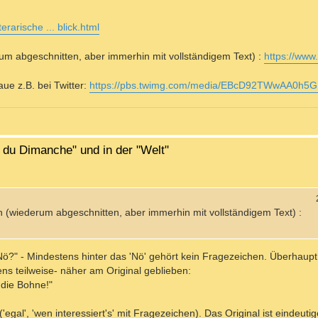
terarische ... blick.html
erum abgeschnitten, aber immerhin mit vollständigem Text) :
https://www.
e z.B. bei Twitter:
https://pbs.twimg.com/media/EBcD92TWwAA0h5G
l du Dimanche" und in der "Welt"
nden (wiederum abgeschnitten, aber immerhin mit vollständigem Text) :
Nö?" - Mindestens hinter das 'Nö' gehört kein Fragezeichen. Überhaupt
ens teilweise- näher am Original geblieben:
t die Bohne!"
egal', 'wen interessiert's' mit Fragezeichen). Das Original ist eindeutig