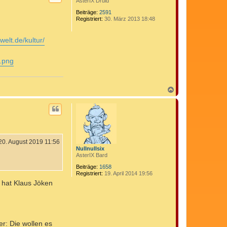
AsterIX Druid
o
b
Beiträge:
2591
Registriert:
30. März 2013 18:48
e
n
welt.de/kultur/
.png
N
a
c
h
o
b
e
n
20. August 2019 11:56
Nullnullsix
AsterIX Bard
Beiträge:
1658
Registriert:
19. April 2014 19:56
 hat Klaus Jöken
er: Die wollen es