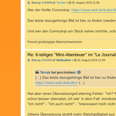
B
Beitrag: # 60996
Terraix
»
20. August 2019 11:56
e
i
Hier der fünfte Comicstrip:
https://www.welt.de/kultur/li
t
r
a
Das letzte dazugehörige Bild ist hier zu finden (wied
g
Und wer den Comicstrip am Stück sehen möchte, schau
Freund großzügiger Meerschweinchen
Re: 6-teiliges "Mini-Abenteuer" im "Le Journa
B
Beitrag: # 61004
Nullnullsix
»
20. August 2019 21:09
e
i
t
Terraix
hat geschrieben:
r
a
(...) Das letzte dazugehörige Bild ist hier zu fi
g
https://www.welt.de/kultur/
(...)
Hat aber einen Übersetzungs/Lettering-Fehler: "Ich? 
schon besser übersetzt, ich wär' in dem Fall -mindest
"Ich nicht!" - "Ich auch nicht!" - "Interessiert mich nich
Jökens Übersetzung strahlt mehr Gleichgültigkeit aus ('