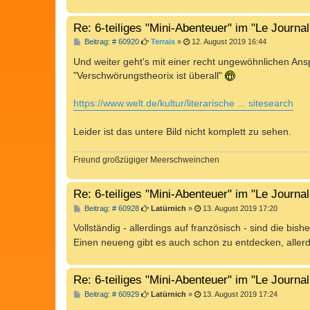
Re: 6-teiliges "Mini-Abenteuer" im "Le Journa
B
Beitrag: # 60920
Terraix
»
12. August 2019 16:44
e
i
Und weiter geht's mit einer recht ungewöhnlichen Ansp
t
"Verschwörungstheorix ist überall"
r
a
g
https://www.welt.de/kultur/literarische ... sitesearch
Leider ist das untere Bild nicht komplett zu sehen.
Freund großzügiger Meerschweinchen
Re: 6-teiliges "Mini-Abenteuer" im "Le Journa
B
Beitrag: # 60928
Latürnich
»
13. August 2019 17:20
e
i
Vollständig - allerdings auf französisch - sind die bis
t
Einen neueng gibt es auch schon zu entdecken, allerdi
r
a
g
Re: 6-teiliges "Mini-Abenteuer" im "Le Journa
B
Beitrag: # 60929
Latürnich
»
13. August 2019 17:24
e