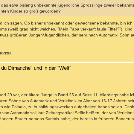
 das etwa bislang unbekannte jugendliche Sprösslinge zweier bekann
annten Kinder so groß geworden?
d ich sagen. Ob bisher unbekannt oder gewachsene bekannte, bin ich n
ms (weiß grad nicht welches, "Mein Papa verkauft faule Fiffe!?"). Und
was größeren Jungen/Jugendlichen, der sehr nach Automatix' Sohn a
rückte!
l du Dimanche" und in der "Welt"
d 29 vor, der ältere Junge in Band 25 auf Seite 11. Allerdings habe i
en Söhne von Automatix und Verleihnix im Alter von 16-17 Jahren sein
 wie Falbala, zu Ausbildungszwecken aufgehalten haben sollen. Desha
n Automatix soll laut Zeitungsartikel Selfix heißen, der von Verleihnix B
jährigen Bruder namens Surimix habe, der bereits in früheren Bänden a