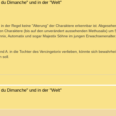
l du Dimanche" und in der "Welt"
lt in der Regel keine "Alterung" der Charaktere erkennbar ist. Abgesehen
en Charaktere (bis auf den unverändert aussehenden Methusalix) um 5
ihnix, Automatix und sogar Majestix Söhne im jungen Erwachsenenalter
d A. in die Tochter des Vercingetorix verlieben, könnte sich bewahrheit
 soll.
l du Dimanche" und in der "Welt"