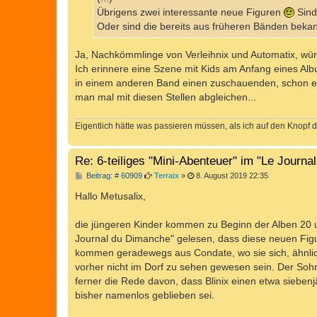
g
Übrigens zwei interessante neue Figuren
Sind
Oder sind die bereits aus früheren Bänden bek
Ja, Nachkömmlinge von Verleihnix und Automatix, wür
Ich erinnere eine Szene mit Kids am Anfang eines Albu
in einem anderen Band einen zuschauenden, schon et
man mal mit diesen Stellen abgleichen...
Eigentlich hätte was passieren müssen, als ich auf den Knopf d
Re: 6-teiliges "Mini-Abenteuer" im "Le Journa
B
Beitrag: # 60909
Terraix
»
8. August 2019 22:35
e
i
Hallo Metusalix,
t
r
a
die jüngeren Kinder kommen zu Beginn der Alben 20 un
g
Journal du Dimanche" gelesen, dass diese neuen Figur
kommen geradewegs aus Condate, wo sie sich, ähnlich
vorher nicht im Dorf zu sehen gewesen sein. Der Sohn vo
ferner die Rede davon, dass Blinix einen etwa sieben
bisher namenlos geblieben sei.