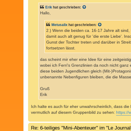
i
t
Erik
hat geschrieben:
r
a
Hallo,
g
Metusalix
hat geschrieben:
2.) Wenn die beiden ca. 16-17 Jahre alt sind, 
damit auch alt genug für 'die erste Liebe'. Ins
Gunst der Tochter treten und darüber in Strei
fortsetzen lässt.
das scheint mir eher eine Idee für eine zeitgeist
wobei ich Ferri's Grenzlinien da noch nicht ganz
diese beiden Jugendlichen gleich (Mit-)Protago
unbenannte Nebenfiguren bleiben, die die Masse
Gruß
Erik
Ich halte es auch für eher unwahrscheinlich, dass di
vermutlich auf diesem Gruppenbild zu sehen:
https://
Re: 6-teiliges "Mini-Abenteuer" im "Le Journa