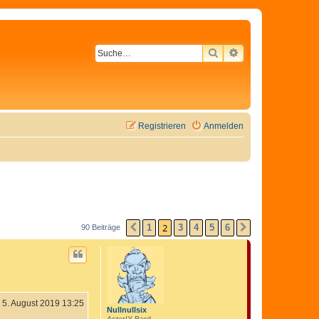
SUCHE
ERWEITERTE SU
Registrieren
Anmelden
2
1
3
4
5
6
90 Beiträge
VORHERIGE
NÄCHSTE
5. August 2019 13:25
Nullnullsix