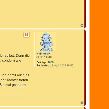
N
a
c
h
o
b
e
n
Nullnullsix
er selbst. Denn die
AsterIX Bard
, sondern alle
Beiträge:
1658
Registriert:
19. April 2014 19:56
x und damit auch alt
 der Tochter treten
 Bin mal gespannt,
N
a