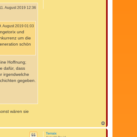
e
n
11. August 2019 12:36
9. August 2019 01:03
ingetorix und
Konkurrenz um die
Generation schön
eine Hoffnung;
e dafür, dass
ur irgendwelche
schichten gegeben.
sonst wären sie
N
a
c
Terraix
h