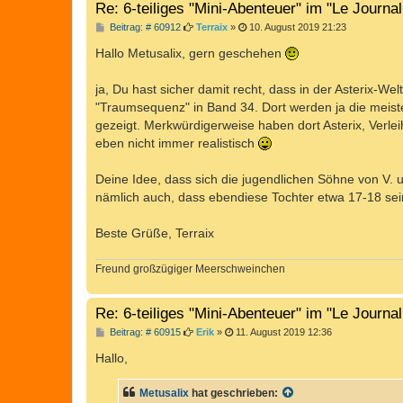
Re: 6-teiliges "Mini-Abenteuer" im "Le Journa
B
Beitrag: # 60912
Terraix
»
10. August 2019 21:23
e
i
Hallo Metusalix, gern geschehen
t
r
a
ja, Du hast sicher damit recht, dass in der Asterix-We
g
"Traumsequenz" in Band 34. Dort werden ja die meist
gezeigt. Merkwürdigerweise haben dort Asterix, Verle
eben nicht immer realistisch
Deine Idee, dass sich die jugendlichen Söhne von V. un
nämlich auch, dass ebendiese Tochter etwa 17-18 sein
Beste Grüße, Terraix
Freund großzügiger Meerschweinchen
Re: 6-teiliges "Mini-Abenteuer" im "Le Journa
B
Beitrag: # 60915
Erik
»
11. August 2019 12:36
e
i
Hallo,
t
r
a
Metusalix
hat geschrieben:
g