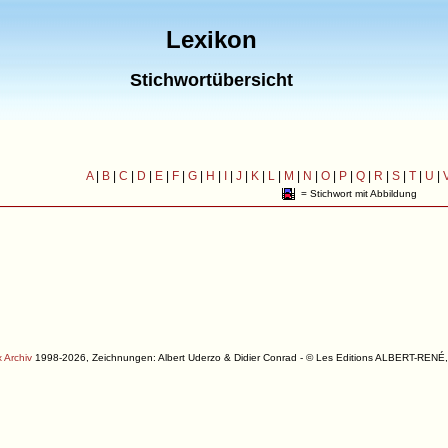
Lexikon
Stichwortübersicht
A
|
B
|
C
|
D
|
E
|
F
|
G
|
H
|
I
|
J
|
K
|
L
|
M
|
N
|
O
|
P
|
Q
|
R
|
S
|
T
|
U
|
= Stichwort mit Abbildung
 Archiv
1998-2026, Zeichnungen: Albert Uderzo & Didier Conrad - © Les Editions ALBERT-R