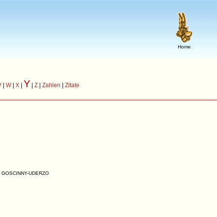
Home
Y
V
|
W
|
X
|
|
Z
|
Zahlen
|
Zitate
ENÉ, GOSCINNY-UDERZO