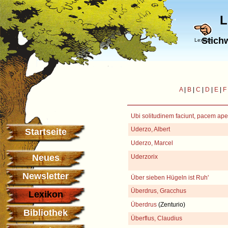
L
Stich
Lexikon
A
|
B
|
C
|
D
|
E
|
F
Ubi solitudinem faciunt, pacem ape
Uderzo, Albert
Startseite
Uderzo, Marcel
Neues
Uderzorix
Newsletter
Über sieben Hügeln ist Ruh'
Überdrus, Gracchus
Lexikon
Überdrus
(Zenturio)
Bibliothek
Überflus, Claudius