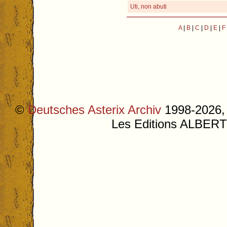
Uti, non abuti
A
|
B
|
C
|
D
|
E
|
F
©
Deutsches Asterix Archiv
1998-2026, 
Les Editions ALB