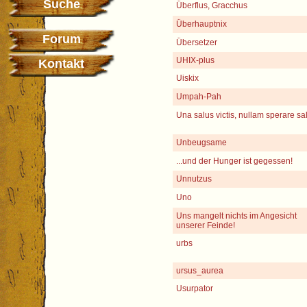
Suche
Überflus, Gracchus
Überhauptnix
Forum
Übersetzer
UHIX-plus
Kontakt
Uiskix
Umpah-Pah
Una salus victis, nullam sperare s
Unbeugsame
...und der Hunger ist gegessen!
Unnutzus
Uno
Uns mangelt nichts im Angesicht
unserer Feinde!
urbs
ursus_aurea
Usurpator