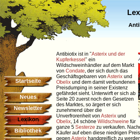
Lex
Anti
Antibiotix ist in "
Asterix und der
Kupferkessel
" ein
Wildschweinhändler auf dem Markt
von
Condate
, der sich durch das
Geschäftsgebaren von
Asterix
und
Startseite
Obelix
und dem damit verbundenen
Preisdumping in seiner Existenz
gefährdet sieht. Unterwirft er sich ab
Neues
Seite 20 zuerst noch den Gesetzen
des Marktes, so ärgert er sich
Newsletter
zunehmend über die
Unverfrorenheit von
Asterix
und
Lexikon
Obelix
, 14 schöne
Wildschweine
für
ganze 5
Sesterze
zu verkaufen. Nachd
Bibliothek
Käufer auf eben diese niedrigen Preis
gegen
Asterix
handgreiflich zu werden