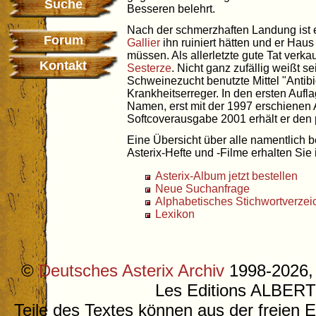
Suche
Besseren belehrt.
Nach der schmerzhaften Landung ist 
Forum
Gallier
ihn ruiniert hätten und er Hau
müssen. Als allerletzte gute Tat verkau
Kontakt
Sesterze
. Nicht ganz zufällig weißt s
Schweinezucht benutzte Mittel "Antibi
Krankheitserreger. In den ersten Aufl
Namen, erst mit der 1997 erschienen
Softcoverausgabe 2001 erhält er de
Eine Übersicht über alle namentlich
Asterix-Hefte und -Filme erhalten Si
Asterix-Album jetzt bestellen
Neue Suchanfrage
Alphabetisches Stichwortverzei
Lexikon
©
Deutsches Asterix Archiv
1998-2026, 
Les Editions ALB
Teile des Textes können aus der freien 