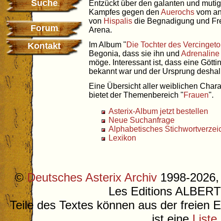
Suche
Entzückt über den galanten und muti
Kampfes gegen den
Auerochs
vom an
von
Hispalis
die Begnadigung und Fre
Forum
Arena.
Im Album "
Die Tochter des Vercingeto
Kontakt
Begonia, dass sie ihn und
Adrenaline
möge. Interessant ist, dass eine Gött
bekannt war und der Ursprung deshalb
Eine Übersicht aller weiblichen Chara
bietet der Themenbereich "
Frauen
".
Asterix-Album jetzt bestellen
Neue Suchanfrage
Alphabetisches Stichwortverzei
Lexikon
©
Deutsches Asterix Archiv
1998-2026, 
Les Editions ALB
Teile des Textes können aus der freien 
ist eine
Liste