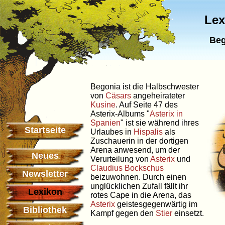
Lex
Beg
Begonia ist die Halbschwester
von
Cäsars
angeheirateter
Kusine
. Auf Seite 47 des
Asterix-Albums "
Asterix in
Spanien
" ist sie während ihres
Startseite
Urlaubes in
Hispalis
als
Zuschauerin in der dortigen
Arena anwesend, um der
Neues
Verurteilung von
Asterix
und
Claudius Bockschus
Newsletter
beizuwohnen. Durch einen
unglücklichen Zufall fällt ihr
Lexikon
rotes Cape in die Arena, das
Asterix
geistesgegenwärtig im
Bibliothek
Kampf gegen den
Stier
einsetzt.