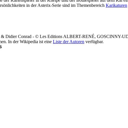
ene der Kartenspieler in der Kneipe und der Boulespieler auf dem Kai
rsönlichkeiten in der Asterix-Serie sind im Themenbereich
Karikaturen
rzo & Didier Conrad - © Les Editions ALBERT-RENÉ, GOSCINNY
n. In der Wikipedia ist eine
Liste der Autoren
verfügbar.
6