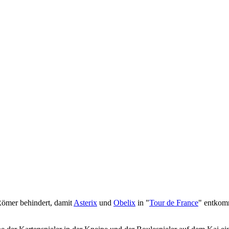
 Römer behindert, damit
Asterix
und
Obelix
in "
Tour de France
" entkom