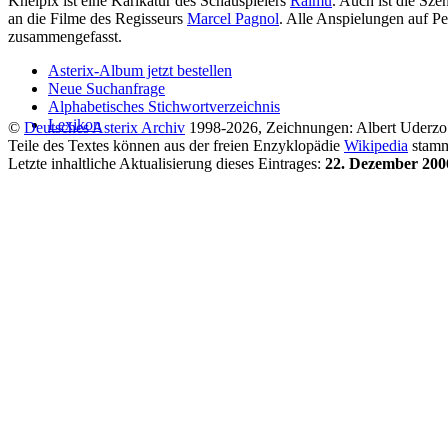
Kneipix ist eine Karikatur des Schauspielers
Raimu
. Auch ist die Sz
an die Filme des Regisseurs
Marcel Pagnol
. Alle Anspielungen auf Pe
zusammengefasst.
Asterix-Album jetzt bestellen
Neue Suchanfrage
Alphabetisches Stichwortverzeichnis
Lexikon
©
Deutsches Asterix Archiv
1998-2026, Zeichnungen: Albert Ude
Teile des Textes können aus der freien Enzyklopädie
Wikipedia
stamme
Letzte inhaltliche Aktualisierung dieses Eintrages:
22. Dezember 200