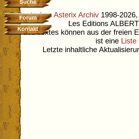
Suche
©
Deutsches Asterix Archiv
1998-2026, 
Forum
Les Editions ALB
Kontakt
Teile des Textes können aus der freien 
ist eine
Liste
Letzte inhaltliche Aktualisier