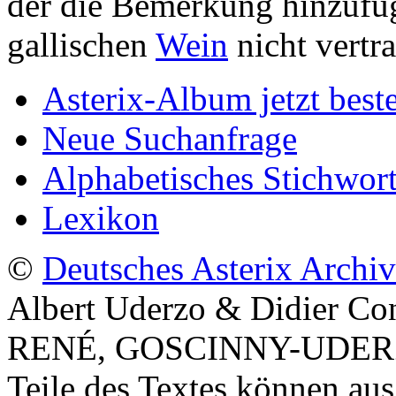
der die Bemerkung hinzufü
gallischen
Wein
nicht vertra
Asterix-Album jetzt beste
Neue Suchanfrage
Alphabetisches Stichwort
Lexikon
©
Deutsches Asterix Archiv
Albert Uderzo & Didier Co
RENÉ, GOSCINNY-UDE
Teile des Textes können aus