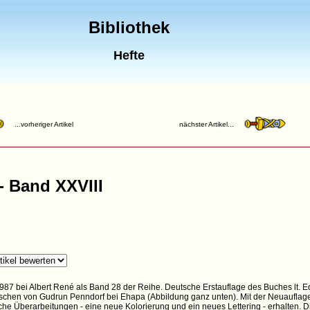
Bibliothek
Hefte
...vorheriger Artikel
nächster Artikel...
- Band XXVIII
87 bei Albert René als Band 28 der Reihe. Deutsche Erstauflage des Buches lt. Ed
chen von Gudrun Penndorf bei Ehapa (Abbildung ganz unten). Mit der Neuauflage
iche Überarbeitungen - eine neue Kolorierung und ein neues Lettering - erhalten.