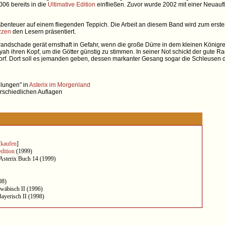
006 bereits in die
Ultimative Edition
einfließen. Zuvor wurde 2002 mit einer Neuaufl
Abenteuer auf einem fliegenden Teppich. Die Arbeit an diesem Band wird zum erste
zzen
den Lesern präsentiert.
randschade gerät ernsthaft in Gefahr, wenn die große Dürre in dem kleinen König
ayah ihren Kopf, um die Götter günstig zu stimmen. In seiner Not schickt der gute
e Dorf. Dort soll es jemanden geben, dessen markanter Gesang sogar die Schleusen 
lungen" in
Asterix im Morgenland
erschiedlichen Auflagen
[
kaufen
]
dition
(1999)
Asterix Buch 14 (1999)
08)
hwäbisch II (1996)
Bayerisch II (1998)