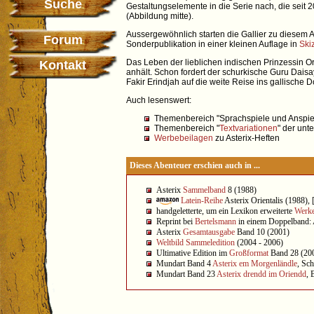
Suche
Gestaltungselemente in die Serie nach, die seit 2
(Abbildung mitte).
Aussergewöhnlich starten die Gallier zu diesem 
Forum
Sonderpublikation in einer kleinen Auflage in
Ski
Das Leben der lieblichen indischen Prinzessin O
Kontakt
anhält. Schon fordert der schurkische Guru Dais
Fakir Erindjah auf die weite Reise ins gallisch
Auch lesenswert:
Themenbereich "Sprachspiele und Anspie
Themenbereich "
Textvariationen
" der unt
Werbebeilagen
zu Asterix-Heften
Dieses Abenteuer erschien auch in ...
Asterix
Sammelband
8 (1988)
Latein-Reihe
Asterix Orientalis (1988), 
handgeletterte, um ein Lexikon erweiterte
Werke
Reprint bei
Bertelsmann
in einem Doppelband: 
Asterix
Gesamtausgabe
Band 10 (2001)
Weltbild Sammeledition
(2004 - 2006)
Ultimative Edition im
Großformat
Band 28 (20
Mundart Band 4
Asterix em Morgenländle
, Sc
Mundart Band 23
Asterix drendd im Oriendd
, 