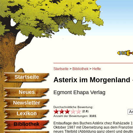
Startseite
>
Bibliothek
>
Hefte
Startseite
Asterix im Morgenland 
Neues
Egmont Ehapa Verlag
Newsletter
Durchschnittliche Bewertung:
(
2.8
)
Lexikon
Anzahl der Bewertungen:
3101
Bibliothek
Erstauflage des Buches Astérix chez Rahàzade 19
Oktober 1987 mit Übersetzung aus dem Französis
neues Titelbild (Abbildung ganz oben) und deutl