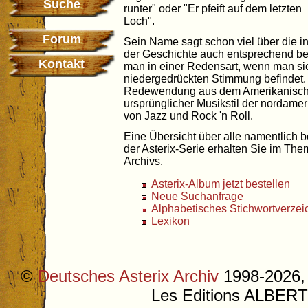
Suche
runter" oder "Er pfeift auf dem letzten
Loch".
Forum
Sein Name sagt schon viel über die i
der Geschichte auch entsprechend bes
Kontakt
man in einer Redensart, wenn man sic
niedergedrückten Stimmung befindet
Redewendung aus dem Amerikanischen
ursprünglicher Musikstil der nordam
von Jazz und Rock 'n Roll.
Eine Übersicht über alle namentlich 
der Asterix-Serie erhalten Sie im Th
Archivs.
Asterix-Album jetzt bestellen
Neue Suchanfrage
Alphabetisches Stichwortverzei
Lexikon
©
Deutsches Asterix Archiv
1998-2026, 
Les Editions ALB