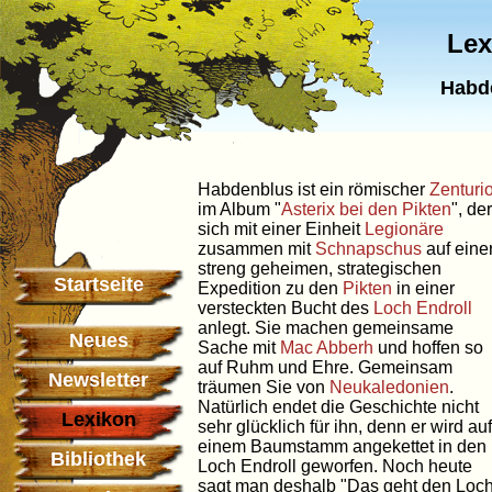
Lex
Habd
Habdenblus ist ein römischer
Zenturi
im Album "
Asterix bei den Pikten
", der
sich mit einer Einheit
Legionäre
zusammen mit
Schnapschus
auf eine
streng geheimen, strategischen
Startseite
Expedition zu den
Pikten
in einer
versteckten Bucht des
Loch Endroll
anlegt. Sie machen gemeinsame
Neues
Sache mit
Mac Abberh
und hoffen so
auf Ruhm und Ehre. Gemeinsam
Newsletter
träumen Sie von
Neukaledonien
.
Natürlich endet die Geschichte nicht
Lexikon
sehr glücklich für ihn, denn er wird auf
einem Baumstamm angekettet in den
Bibliothek
Loch Endroll geworfen. Noch heute
sagt man deshalb "Das geht den Loc