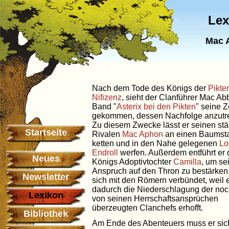
Lex
Mac 
Nach dem Tode des Königs der
Pikte
Nifizenz
, sieht der Clanführer Mac Ab
Band "
Asterix bei den Pikten
" seine Z
gekommen, dessen Nachfolge anzutre
Zu diesem Zwecke lässt er seinen stä
Startseite
Rivalen
Mac Aphon
an einen Baums
ketten und in den Nahe gelegenen
Lo
Endroll
werfen. Außerdem entführt er 
Neues
Königs Adoptivtochter
Camilla
, um se
Anspruch auf den Thron zu bestärken.
Newsletter
sich mit den Römern verbündet, weil e
dadurch die Niederschlagung der noc
Lexikon
von seinen Herrschaftsansprüchen
überzeugten Clanchefs erhofft.
Bibliothek
Am Ende des Abenteuers muss er sic