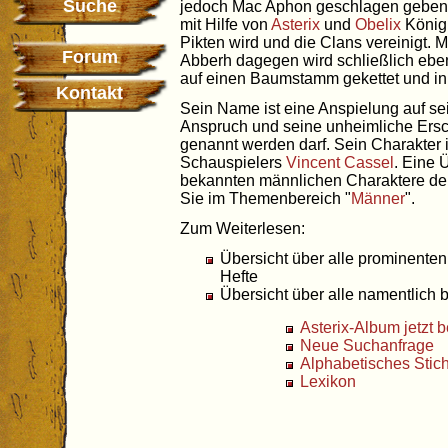
Suche
jedoch Mac Aphon geschlagen geben,
mit Hilfe von
Asterix
und
Obelix
König 
Pikten wird und die Clans vereinigt. 
Forum
Abberh dagegen wird schließlich eben
auf einen Baumstamm gekettet und in
Kontakt
Sein Name ist eine Anspielung auf se
Anspruch und seine unheimliche Ers
genannt werden darf. Sein Charakter i
Schauspielers
Vincent Cassel
. Eine 
bekannten männlichen Charaktere der 
Sie im Themenbereich "
Männer
".
Zum Weiterlesen:
Übersicht über alle prominente
Hefte
Übersicht über alle namentlich
Asterix-Album jetzt b
Neue Suchanfrage
Alphabetisches Stic
Lexikon