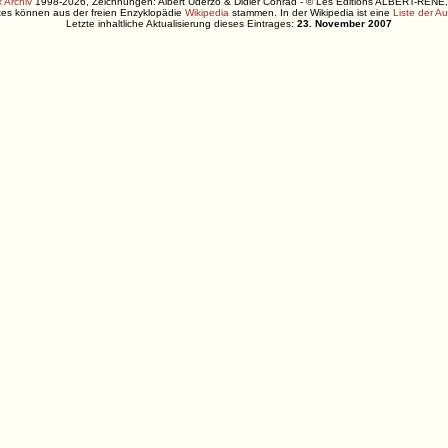
 Archiv
1998-2026, Zeichnungen: Albert Uderzo & Didier Conrad - © Les Editions ALBERT-R
xtes können aus der freien Enzyklopädie
Wikipedia
stammen. In der Wikipedia ist eine
Liste der A
Letzte inhaltliche Aktualisierung dieses Eintrages:
23. November 2007