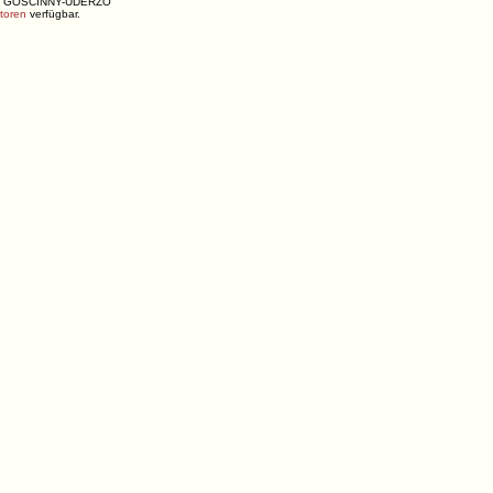
ENÉ, GOSCINNY-UDERZO
utoren
verfügbar.