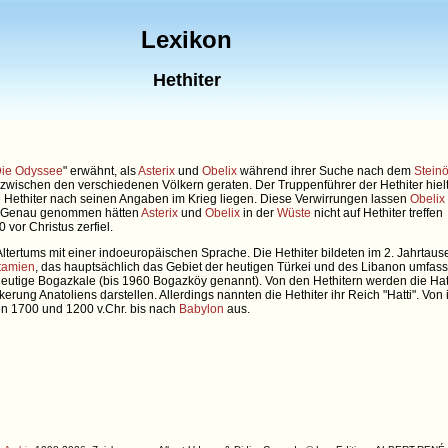
Lexikon
Hethiter
ie Odyssee
" erwähnt, als
Asterix
und
Obelix
während ihrer Suche nach dem
Steinö
wischen den verschiedenen Völkern geraten. Der Truppenführer der Hethiter hielt
e Hethiter nach seinen Angaben im Krieg liegen. Diese Verwirrungen lassen
Obelix
n. Genau genommen hätten
Asterix
und
Obelix
in der
Wüste
nicht auf Hethiter treffen
 vor Christus zerfiel.
 Altertums mit einer indoeuropäischen Sprache. Die Hethiter bildeten im 2. Jahrtau
tamien
, das hauptsächlich das Gebiet der heutigen Türkei und des Libanon umfass
 heutige Bogazkale (bis 1960 Bogazköy genannt). Von den Hethitern werden die Hat
rung Anatoliens darstellen. Allerdings nannten die Hethiter ihr Reich "Hatti". Von 
hen 1700 und 1200 v.Chr. bis nach
Babylon
aus.