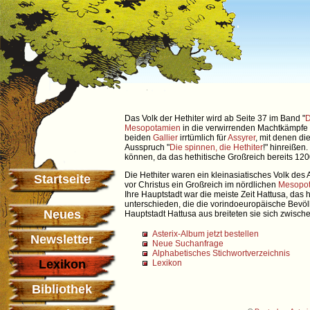
Das Volk der Hethiter wird ab Seite 37 im Band "
D
Mesopotamien
in die verwirrenden Machtkämpfe z
beiden
Gallier
irrtümlich für
Assyrer
, mit denen di
Ausspruch "
Die spinnen, die Hethiter
!" hinreiße
können, da das hethitische Großreich bereits 1200
Die Hethiter waren ein kleinasiatisches Volk des
Startseite
vor Christus ein Großreich im nördlichen
Mesopo
Ihre Hauptstadt war die meiste Zeit Hattusa, das
unterschieden, die die vorindoeuropäische Bevölke
Neues
Hauptstadt Hattusa aus breiteten sie sich zwisc
Asterix-Album jetzt bestellen
Newsletter
Neue Suchanfrage
Alphabetisches Stichwortverzeichnis
Lexikon
Lexikon
Bibliothek