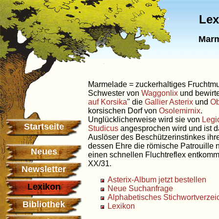
Lex
Marm
Marmelade = zuckerhaltiges Fruchtmus
Schwester von
Waggonlix
und bewirtet
auf Korsika
" die
Gallier
Asterix
und
Ob
korsischen Dorf von
Osolemirnix
.
Unglücklicherweise wird sie von
Legi
Startseite
Studicus
angesprochen wird und ist d
Auslöser des Beschützerinstinkes ihr
dessen Ehre die römische Patrouille 
Neues
einen schnellen Fluchtreflex entkomm
XX/31.
Newsletter
Asterix-Album jetzt bestellen
Lexikon
Neue Suchanfrage
Alphabetisches Stichwortverzei
Bibliothek
Lexikon