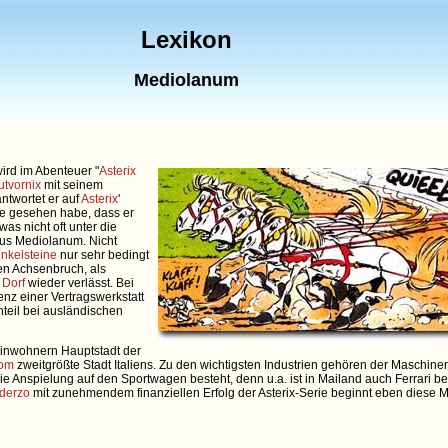
Lexikon
Mediolanum
ird im Abenteuer "
Asterix
utvornix
mit seinem
twortet er auf
Asterix
'
e gesehen habe, dass er
as nicht oft unter die
us Mediolanum. Nicht
inkelsteine
nur sehr bedingt
nen Achsenbruch, als
s
Dorf
wieder verlässt. Bei
enz einer Vertragswerkstatt
hteil bei ausländischen
 Einwohnern Hauptstadt der
om
zweitgrößte Stadt Italiens. Zu den wichtigsten Industrien gehören der Maschine
 die Anspielung auf den Sportwagen besteht, denn u.a. ist in Mailand auch Ferrari 
Uderzo
mit zunehmendem finanziellen Erfolg der Asterix-Serie beginnt eben diese 