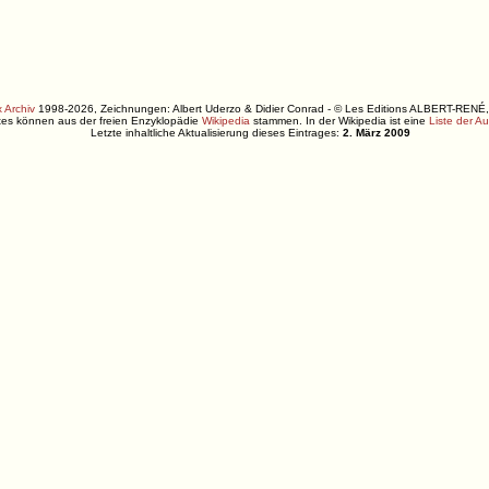
 Archiv
1998-2026, Zeichnungen: Albert Uderzo & Didier Conrad - © Les Editions ALBERT-R
xtes können aus der freien Enzyklopädie
Wikipedia
stammen. In der Wikipedia ist eine
Liste der A
Letzte inhaltliche Aktualisierung dieses Eintrages:
2. März 2009