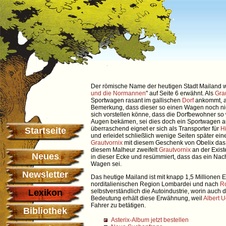
Der römische Name der heutigen Stadt Mailand w
und die Normannen
" auf Seite 6 erwähnt. Als
Gra
Sportwagen rasant im gallischen
Dorf
ankommt, an
Bemerkung, dass dieser so einen Wagen noch ni
sich vorstellen könne, dass die Dorfbewohner so w
Augen bekämen, sei dies doch ein Sportwagen a
überraschend eignet er sich als Transporter für
H
Startseite
und erleidet schließlich wenige Seiten später ei
Grautvornix
mit diesem Geschenk von Obelix da
diesem Malheur zweifelt
Grautvornix
an der Exist
Neues
in dieser Ecke und resümmiert, dass das ein Nac
Wagen sei.
Newsletter
Das heutige Mailand ist mit knapp 1,5 Millionen
norditalienischen Region Lombardei und nach
R
Lexikon
selbstverständlich die Autoindustrie, worin auch
Bedeutung erhält diese Erwähnung, weil
Albert 
Fahrer zu betätigen.
Bibliothek
Asterix-Album jetzt bestellen