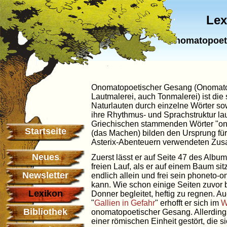
Lex
onomatopoet
Onomatopoetischer Gesang (Onomat
Lautmalerei, auch Tonmalerei) ist di
Naturlauten durch einzelne Wörter so
ihre Rhythmus- und Sprachstruktur la
Griechischen stammenden Wörter "on
Startseite
(das Machen) bilden den Ursprung fü
Asterix-Abenteuern verwendeten Zu
Neues
Zuerst lässt er auf Seite 47 des Album
freien Lauf, als er auf einem Baum si
Newsletter
endlich allein und frei sein phoneto
kann. Wie schon einige Seiten zuvor b
Lexikon
Donner begleitet, heftig zu regnen. A
"
Gallien in Gefahr
" erhofft er sich im
W
Bibliothek
onomatopoetischer Gesang. Allerdings
einer römischen Einheit gestört, die 