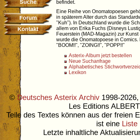
Suche
befindet.
Eine Reihe von Onomatopoesen gehö
in späterem Alter durch das Standardw
Forum
"Kuh"). In Deutschland wurde die S
allem von Erika Fuchs (Disneys Lust
Kontakt
Feuerstein (MAD-Magazin) zur Kunst 
wurde die Onomatopoese in Comics. B
"BOOM!!", "ZOING!!", "POPP!!"
Asterix-Album jetzt bestellen
Neue Suchanfrage
Alphabetisches Stichwortverzei
Lexikon
©
Deutsches Asterix Archiv
1998-2026, 
Les Editions ALB
Teile des Textes können aus der freien 
ist eine
Liste
Letzte inhaltliche Aktualisier