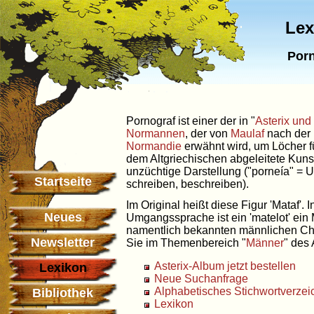
Lex
Porn
Pornograf ist einer der in "
Asterix un
Normannen
, der von
Maulaf
nach der 
Normandie
erwähnt wird, um Löcher f
dem Altgriechischen abgeleitete Kunst
unzüchtige Darstellung ("porneía" = 
Startseite
schreiben, beschreiben).
Im Original heißt diese Figur 'Mataf'. 
Neues
Umgangssprache ist ein 'matelot' ein 
namentlich bekannten männlichen Char
Newsletter
Sie im Themenbereich "
Männer
" des 
Asterix-Album jetzt bestellen
Lexikon
Neue Suchanfrage
Alphabetisches Stichwortverzei
Bibliothek
Lexikon