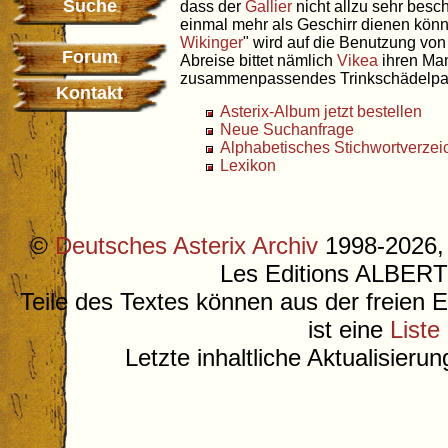
Suche
dass der
Gallier
nicht allzu sehr besch
einmal mehr als Geschirr dienen könnt
Wikinger
" wird auf die Benutzung von
Forum
Abreise bittet nämlich
Vikea
ihren M
zusammenpassendes Trinkschädelpaa
Kontakt
Asterix-Album jetzt bestellen
Neue Suchanfrage
Alphabetisches Stichwortverzei
Lexikon
©
Deutsches Asterix Archiv
1998-2026, 
Les Editions ALB
Teile des Textes können aus der freien 
ist eine
Liste
Letzte inhaltliche Aktualisieru