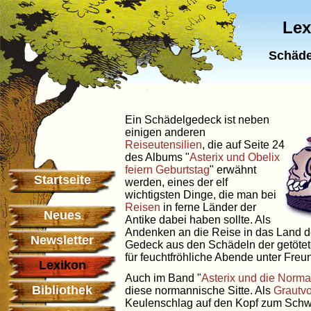
Lex
Schäde
Ein Schädelgedeck ist neben
einigen anderen
Reiseutensilien
, die auf Seite 24
des Albums "
Asterix und Obelix
feiern Geburtstag
" erwähnt
Startseite
werden, eines der elf
wichtigsten Dinge, die man bei
Reisen
in ferne Länder der
Neues
Antike dabei haben sollte. Als
Andenken an die Reise in das Land 
Newsletter
Gedeck aus den Schädeln der getöteten
für feuchtfröhliche Abende unter Freu
Lexikon
Auch im Band "
Asterix und die Norm
Bibliothek
diese normannische Sitte. Als
Grautvo
Keulenschlag auf den Kopf zum Schwe