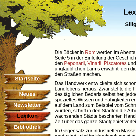
Lex
Sili
Die Bäcker in
Rom
werden im Abenteu
Seite 5 in der Einleitung der Geschi
den
Peponarii
,
Vinarii
,
Piscatores
und
unglaublichen Lärms erwähnt, den di
den Straßen machen.
Startseite
Das Handwerk entwickelte sich schon
Landlebens heraus. Zwar stellte die 
Neues
des täglichen Bedarfs selbst her, jedo
spezielles Wissen und Fähigkeiten er
Newsletter
auf dem Land zum Beispiel vom Sch
wurden, schritt in den Städten die Arbe
Lexikon
wachsenden Städte bescherten Handw
Zeit über das ganze Stadtgebiet vertei
Bibliothek
Im Gegensatz zur industriellen Massen