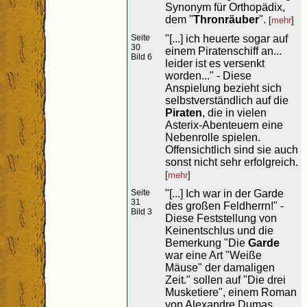
Synonym für Orthopädix,
dem "
Thronräuber
".
[
mehr
]
Seite
"[...] ich heuerte sogar auf
30
einem Piratenschiff an...
Bild 6
leider ist es versenkt
worden..." - Diese
Anspielung bezieht sich
selbstverständlich auf die
Piraten
, die in vielen
Asterix-Abenteuern eine
Nebenrolle spielen.
Offensichtlich sind sie auch
sonst nicht sehr erfolgreich.
[
mehr
]
Seite
"[...] Ich war in der Garde
31
des großen Feldherrn!" -
Bild 3
Diese Feststellung von
Keinentschlus und die
Bemerkung "Die
Garde
war eine Art "Weiße
Mäuse" der damaligen
Zeit." sollen auf "Die drei
Musketiere", einem Roman
von Alexandre Dumas