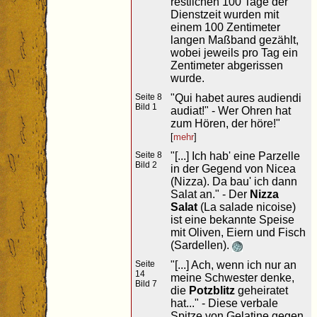
restlichen 100 Tage der
Dienstzeit wurden mit
einem 100 Zentimeter
langen Maßband gezählt,
wobei jeweils pro Tag ein
Zentimeter abgerissen
wurde.
Seite 8
"Qui habet aures audiendi
Bild 1
audiat!" - Wer Ohren hat
zum Hören, der höre!"
[
mehr
]
Seite 8
"[...] Ich hab' eine Parzelle
Bild 2
in der Gegend von Nicea
(Nizza). Da bau' ich dann
Salat an." - Der
Nizza
Salat
(La salade nicoise)
ist eine bekannte Speise
mit Oliven, Eiern und Fisch
(Sardellen).
Seite
"[...] Ach, wenn ich nur an
14
meine Schwester denke,
Bild 7
die
Potzblitz
geheiratet
hat..." - Diese verbale
Spitze von Gelatine gegen