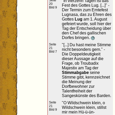
Seite
"In vierzehn Tagen ist das
20
Fest des Gottes Lug. [...]" -
Bild 9
Der Termin zum Erntefest
Lugnasa, das zu Ehren des
Gottes
Lug
am 1. August
gefeiert wurde, soll hier der
Tag der Entscheidung über
den Chef des gallischen
Dorfes bringen.
Seite
"[...] Du hast meine Stimme
21
nicht besonders gern." -
Bild 7
Die Doppeldeutigkeit
dieser Aussage auf die
Frage, ob Troubadix
Majestix am Tag der
Stimmabgabe
seine
Stimme gibt, kennzeichnet
die Meinung der
Dorfbewohner zur
Talentfreiheit der
Sangeskünste des Barden.
Seite
"O Wildschwein klein, o
21
Wildschwein klein, stillst
Bild 9
mir mein Hü-ü-ün-