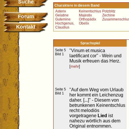
Suche
Charaktere in diesem Band
Asterix
Keinentschlus
Potzblitz
Gelatine
Majestix
Zechine
Forum
Gutemine
Orthopädix
Zusammenschlu
Hochgenus,
Obelix
Kontakt
Claudius
Sprachspiel
Seite 5
"Vinum et musica
Bild 1
laetificant cor" - Wein und
Musik erfreuen das Herz.
[
mehr
]
Seite 5
"Auf dem Weg vom Urlaub
Bild 1
her kommt ein Leichenzug
daher. [...]" - Diesem von
betrunkenen Keinentschlus
recht melodiös
vorgetragene
Lied
ist
nahezu wörtlich aus dem
Original entnommen.