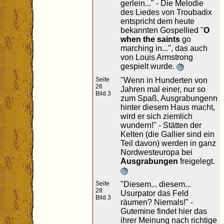
gerlein..." - Die Melodie
des Liedes von Troubadix
entspricht dem heute
bekannten Gospellied "
O
when the saints
go
marching in...", das auch
von Louis Armstrong
gespielt wurde.
Seite
"Wenn in Hunderten von
26
Jahren mal einer, nur so
Bild 3
zum Spaß, Ausgrabungenn
hinter diesem Haus macht,
wird er sich ziemlich
wundern!" - Stätten der
Kelten (die Gallier sind ein
Teil davon) werden in ganz
Nordwesteuropa bei
Ausgrabungen
freigelegt.
Seite
"Diesem... diesem...
28
Usurpator das Feld
Bild 3
räumen? Niemals!" -
Gutemine findet hier das
ihrer Meinung nach richtige