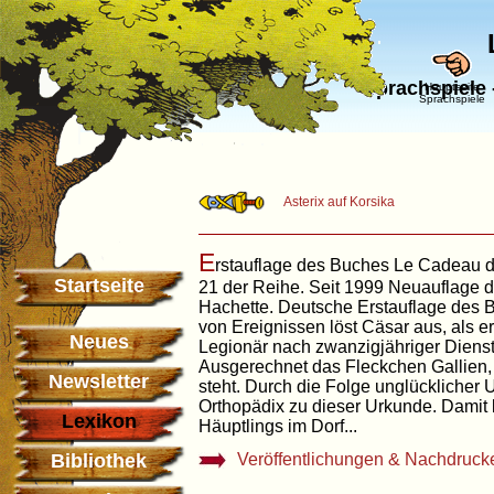
Sprachspiele
Hauptseite
Sprachspiele
Asterix auf Korsika
E
rstauflage des Buches Le Cadeau 
Startseite
21 der Reihe. Seit 1999 Neuauflage d
Hachette. Deutsche Erstauflage des 
von Ereignissen löst Cäsar aus, als 
Neues
Legionär nach zwanzigjähriger Dienst
Ausgerechnet das Fleckchen Gallien,
Newsletter
steht. Durch die Folge unglückliche
Orthopädix zu dieser Urkunde. Damit
Lexikon
Häuptlings im Dorf...
Bibliothek
Veröffentlichungen & Nachdruck