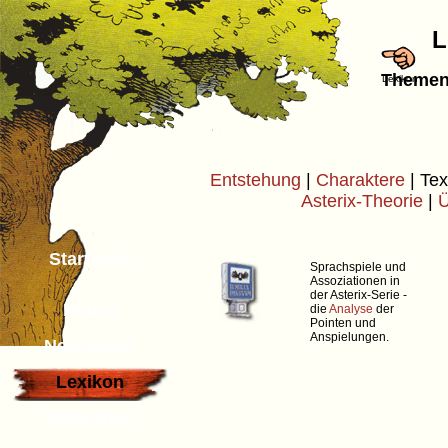
L
Themen
Lexikon
Entstehung
|
Charaktere
| Tex
Asterix-Theorie
|
Ü
Startseite
Sprachspiele und
Assoziationen in
der Asterix-Serie -
Neues
die
Analyse
der
Pointen und
Anspielungen.
Newsletter
Lexikon
Bibliothek