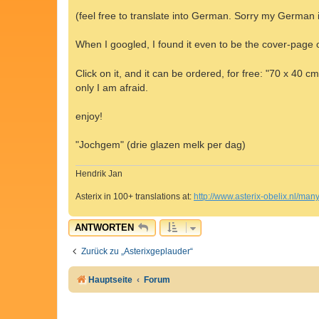
e
i
(feel free to translate into German. Sorry my German 
t
r
a
When I googled, I found it even to be the cover-page 
g
Click on it, and it can be ordered, for free: "70 x 40 
only I am afraid.
enjoy!
"Jochgem" (drie glazen melk per dag)
Hendrik Jan
Asterix in 100+ translations at:
http://www.asterix-obelix.nl/ma
ANTWORTEN
Zurück zu „Asterixgeplauder“
Hauptseite
Forum