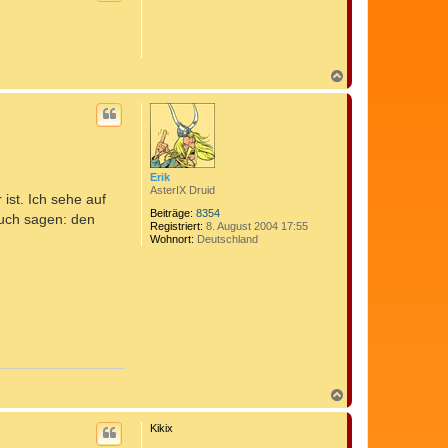
o
b
e
n
N
a
c
h
o
b
e
n
Erik
AsterIX Druid
 ist. Ich sehe auf
Beiträge:
8354
auch sagen: den
Registriert:
8. August 2004 17:55
Wohnort:
Deutschland
N
a
c
Kikix
h