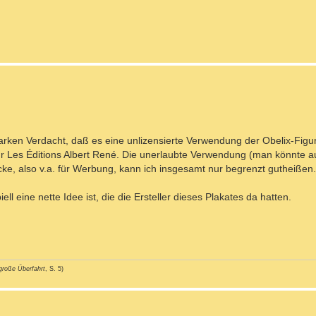
 starken Verdacht, daß es eine unlizensierte Verwendung der Obelix-Figur
r Les Éditions Albert René. Die unerlaubte Verwendung (man könnte 
ke, also v.a. für Werbung, kann ich insgesamt nur begrenzt gutheißen.
ell eine nette Idee ist, die die Ersteller dieses Plakates da hatten.
große Überfahrt
, S. 5)