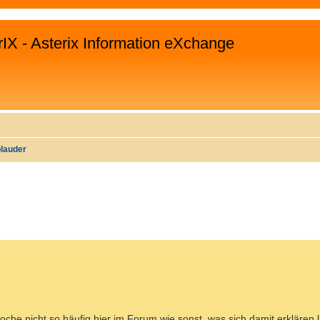
rIX - Asterix Information eXchange
plauder
WEITERTE SUCHE
Woche nicht so häufig hier im Forum wie sonst, was sich damit erklären l