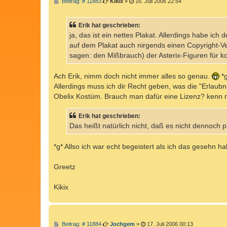
B
Beitrag: # 11883
Kikix
»
16. Juli 2006 22:54
e
i
t
Erik hat geschrieben:
r
a
ja, das ist ein nettes Plakat. Allerdings habe ic
g
auf dem Plakat auch nirgends einen Copyright-V
sagen: den Mißbrauch) der Asterix-Figuren für k
Ach Erik, nimm doch nicht immer alles so genau.
*g
Allerdings muss ich dir Recht geben, was die "Erlaubni
Obelix Kostüm. Brauch man dafür eine Lizenz? kenn mi
Erik hat geschrieben:
Das heißt natürlich nicht, daß es nicht dennoch pri
*g* Allso ich war echt begeistert als ich das gesehn
Greetz
Kikix
B
Beitrag: # 11884
Jochgem
»
17. Juli 2006 00:13