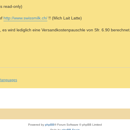
is read-only)
of
http://www.swissmilk.ch/
!! (Mich Lait Latte)
cm, es wird lediglich eine Versandkostenpauschle von Sfr. 6.90 berechnet.
nylanguages
Powered by
phpBB
® Forum Software © phpBB Limited
Style by
phpBB Spain