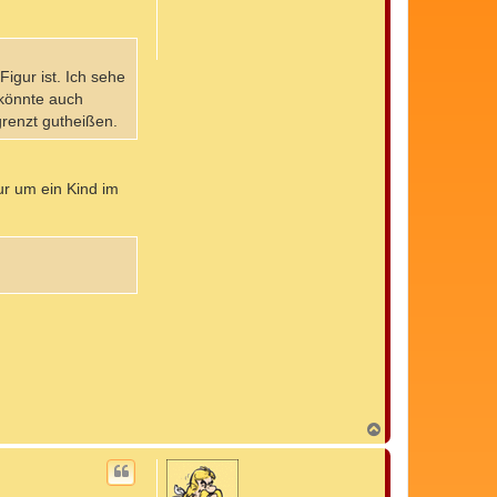
o
b
e
n
Figur ist. Ich sehe
 könnte auch
grenzt gutheißen.
nur um ein Kind im
N
a
c
h
o