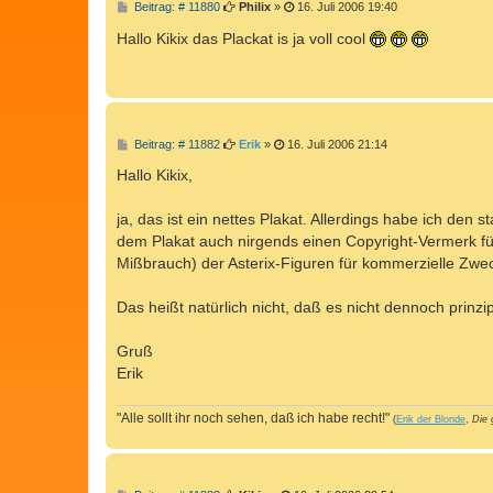
B
Beitrag: # 11880
Philix
»
16. Juli 2006 19:40
e
i
Hallo Kikix das Plackat is ja voll cool
t
r
a
g
B
Beitrag: # 11882
Erik
»
16. Juli 2006 21:14
e
i
Hallo Kikix,
t
r
a
ja, das ist ein nettes Plakat. Allerdings habe ich den
g
dem Plakat auch nirgends einen Copyright-Vermerk fü
Mißbrauch) der Asterix-Figuren für kommerzielle Zwec
Das heißt natürlich nicht, daß es nicht dennoch prinzipi
Gruß
Erik
"Alle sollt ihr noch sehen, daß ich habe recht!"
(
Erik der Blonde
,
Die 