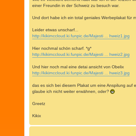
g
einer Freundin in der Schweiz zu besuch war.
Und dort habe ich ein total geniales Werbeplakat für mi
Leider etwas unscharf...
http://kikimccloud.ki.funpic.de/Majesti ... hweiz1.jpg
Hier nochmal schön scharf. *g*
http://kikimccloud.ki.funpic.de/Majesti ... hweiz2.jpg
Und hier noch mal eine detai ansicht von Obelix
http://kikimccloud.ki.funpic.de/Majesti ... hweiz3.jpg
das es sich bei diesem Plakat um eine Anspilung auf e
glaube ich nicht weiter erwähnen, oder?
Greetz
Kikix