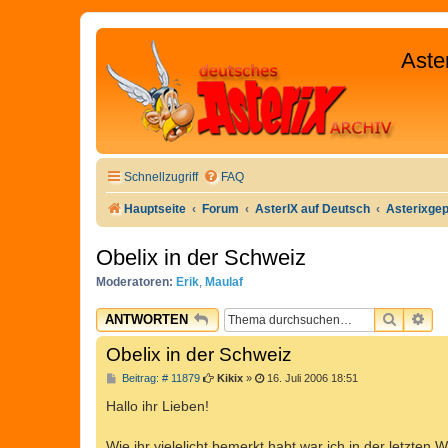
Aste
Schnellzugriff
FAQ
Hauptseite
Forum
AsterIX auf Deutsch
Asterixge
Obelix in der Schweiz
Moderatoren:
Erik
,
Maulaf
SUCHE
ER
ANTWORTEN
Obelix in der Schweiz
B
Beitrag: # 11879
Kikix
»
16. Juli 2006 18:51
e
i
Hallo ihr Lieben!
t
r
a
Wie ihr vielelicht bemerkt habt war ich in der letzten 