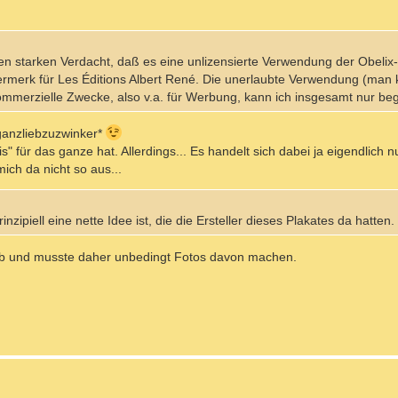
h den starken Verdacht, daß es eine unlizensierte Verwendung der Obelix-
ermerk für Les Éditions Albert René. Die unerlaubte Verwendung (man
ommerzielle Zwecke, also v.a. für Werbung, kann ich insgesamt nur be
anzliebzuzwinker*
s" für das ganze hat. Allerdings... Es handelt sich dabei ja eigendlich 
ch da nicht so aus...
nzipiell eine nette Idee ist, die die Ersteller dieses Plakates da hatten.
 hab und musste daher unbedingt Fotos davon machen.