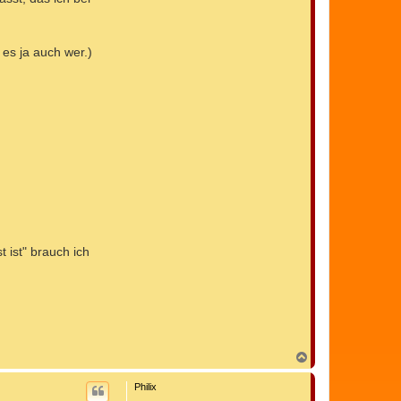
 es ja auch wer.)
 ist" brauch ich
N
a
c
Philix
h