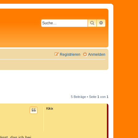
SUCHE
ERWEITERTE SU
Registrieren
Anmelden
5 Beiträge • Seite
1
von
1
Kikix
ässt, das ich bei