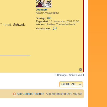
b
e
n
Jochgem
AsterIX Village Elder
Beiträge:
463
Registriert:
13. November 2001 11:58
" I tried, Schweiz
Wohnort:
Leiden, The Netherlands
K
Kontaktdaten:
o
n
t
a
k
t
d
a
t
e
n
v
o
N
n
a
J
5 Beiträge • Seite
1
von
1
c
o
h
c
o
h
GEHE ZU
b
g
e
e
m
n
Alle Cookies löschen
Alle Zeiten sind
UTC+02:00