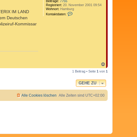
Beiträge:
7755
Registriert:
20. November 2001 09:54
Wohnort:
Hamburg
ASTERIX IM LAND
K
Kontaktdaten:
o
 dem Deutschen
n
olizeiruf-Kommissar
t
a
k
t
d
a
t
e
n
v
N
o
a
n
1 Beitrag • Seite
1
von
1
c
C
o
h
m
o
GEHE ZU
e
b
d
e
i
n
Alle Cookies löschen
Alle Zeiten sind
UTC+02:00
x