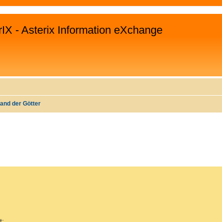
rIX - Asterix Information eXchange
Land der Götter
EITERTE SUCHE
t: