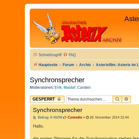
Aste
Schnellzugriff
FAQ
Hauptseite
Forum
Archiv
Asterixfilm: Asterix im 
Synchronsprecher
Moderatoren:
Erik
,
Maulaf
,
Carsten
SUCHE
ERW
GESPERRT
Synchronsprecher
B
Beitrag: # 49299
Comedix
»
28. November 2014 22:44
e
i
Hallo,
t
r
a
die ersten Stimmen für die Synchronisation stehen fes