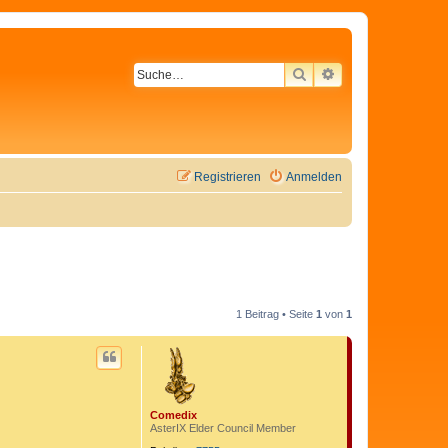
SUCHE
ERWEITERTE SU
Registrieren
Anmelden
1 Beitrag • Seite
1
von
1
Comedix
AsterIX Elder Council Member