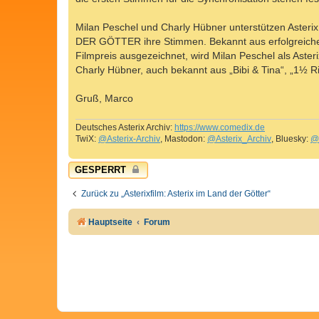
g
Milan Peschel und Charly Hübner unterstützen Aster
DER GÖTTER ihre Stimmen. Bekannt aus erfolgreiche
Filmpreis ausgezeichnet, wird Milan Peschel als Aste
Charly Hübner, auch bekannt aus „Bibi & Tina“, „1½ Ri
Gruß, Marco
Deutsches Asterix Archiv:
https://www.comedix.de
TwiX:
@Asterix-Archiv
, Mastodon:
@Asterix_Archiv
, Bluesky:
@
GESPERRT
Zurück zu „Asterixfilm: Asterix im Land der Götter“
Hauptseite
Forum