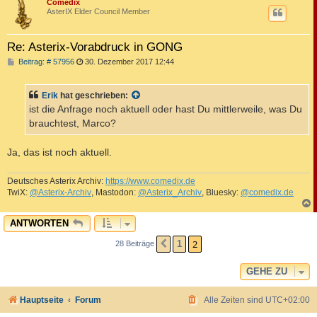
c
Comedix
AsterIX Elder Council Member
Re: Asterix-Vorabdruck in GONG
B
Beitrag: # 57956
30. Dezember 2017 12:44
e
i
t
Erik
hat geschrieben:
r
a
ist die Anfrage noch aktuell oder hast Du mittlerweile, was Du
g
brauchtest, Marco?
Ja, das ist noch aktuell.
Deutsches Asterix Archiv:
https://www.comedix.de
TwiX:
@Asterix-Archiv
, Mastodon:
@Asterix_Archiv
, Bluesky:
@comedix.de
c
ANTWORTEN
2
1
28 Beiträge
VORHERIGE
GEHE ZU
Hauptseite
Forum
Alle Zeiten sind
UTC+02:00