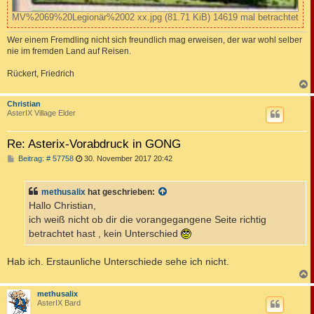
MV%2069%20Legionär%2002 xx.jpg (81.71 KiB) 14619 mal betrachtet
Wer einem Fremdling nicht sich freundlich mag erweisen, der war wohl selber
nie im fremden Land auf Reisen.
Rückert, Friedrich
c
Christian
AsterIX Village Elder
Re: Asterix-Vorabdruck in GONG
B
Beitrag: # 57758
30. November 2017 20:42
e
i
t
methusalix
hat geschrieben:
r
a
Hallo Christian,
g
ich weiß nicht ob dir die vorangegangene Seite richtig
betrachtet hast , kein Unterschied
Hab ich. Erstaunliche Unterschiede sehe ich nicht.
c
methusalix
AsterIX Bard