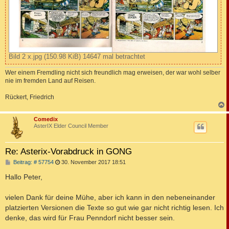
Bild 2 x.jpg (150.98 KiB) 14647 mal betrachtet
Wer einem Fremdling nicht sich freundlich mag erweisen, der war wohl selber
nie im fremden Land auf Reisen.
Rückert, Friedrich
c
Comedix
AsterIX Elder Council Member
Re: Asterix-Vorabdruck in GONG
B
Beitrag: # 57754
30. November 2017 18:51
e
i
Hallo Peter,
t
r
a
vielen Dank für deine Mühe, aber ich kann in den nebeneinander
g
platzierten Versionen die Texte so gut wie gar nicht richtig lesen. Ich
denke, das wird für Frau Penndorf nicht besser sein.