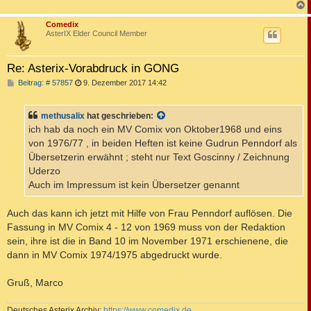
c
Comedix
AsterIX Elder Council Member
Re: Asterix-Vorabdruck in GONG
B
Beitrag: # 57857
9. Dezember 2017 14:42
e
i
t
methusalix
hat geschrieben:
r
a
ich hab da noch ein MV Comix von Oktober1968 und eins
g
von 1976/77 , in beiden Heften ist keine Gudrun Penndorf als
Übersetzerin erwähnt ; steht nur Text Goscinny / Zeichnung
Uderzo
Auch im Impressum ist kein Übersetzer genannt
Auch das kann ich jetzt mit Hilfe von Frau Penndorf auflösen. Die
Fassung in MV Comix 4 - 12 von 1969 muss von der Redaktion
sein, ihre ist die in Band 10 im November 1971 erschienene, die
dann in MV Comix 1974/1975 abgedruckt wurde.
Gruß, Marco
Deutsches Asterix Archiv:
https://www.comedix.de