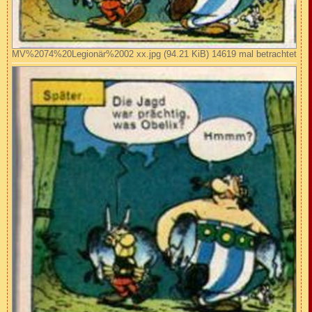
MV%2074%20Legionär%2002 xx.jpg (94.21 KiB) 14619 mal betrachtet