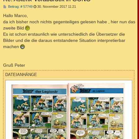
B
Beitrag: # 57749
30. November 2017 11:21
e
i
Hallo Marco,
t
da ich bisher noch nichts gegenteiliges gelesen habe , hier nun das
r
a
zweite Bild
g
Es ist schon erstaunlich wie unterschiedlich die Übersetzer die
Bilder und die die daraus entstandene Situation interpretierbar
machen
Gruß Peter
DATEIANHÄNGE