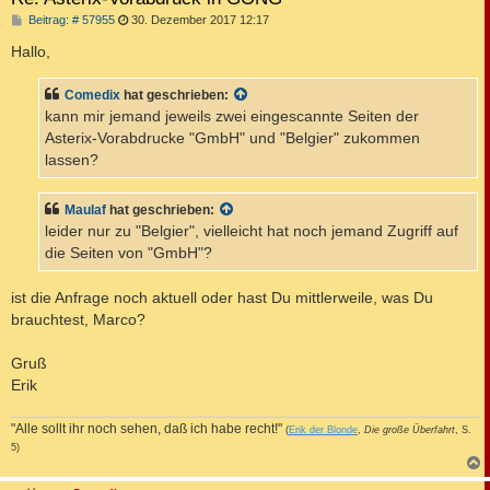
B
Beitrag: # 57955
30. Dezember 2017 12:17
e
i
Hallo,
t
r
a
Comedix
hat geschrieben:
g
kann mir jemand jeweils zwei eingescannte Seiten der
Asterix-Vorabdrucke "GmbH" und "Belgier" zukommen
lassen?
Maulaf
hat geschrieben:
leider nur zu "Belgier", vielleicht hat noch jemand Zugriff auf
die Seiten von "GmbH"?
ist die Anfrage noch aktuell oder hast Du mittlerweile, was Du
brauchtest, Marco?
Gruß
Erik
"Alle sollt ihr noch sehen, daß ich habe recht!"
(
Erik der Blonde
,
Die große Überfahrt
, S.
5)