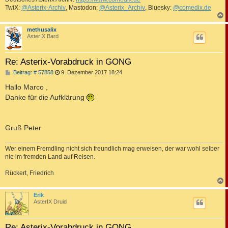
TwiX:
@Asterix-Archiv
, Mastodon:
@Asterix_Archiv
, Bluesky:
@comedix.de
c
methusalix
AsterIX Bard
Re: Asterix-Vorabdruck in GONG
B
Beitrag: # 57858
9. Dezember 2017 18:24
e
i
Hallo Marco ,
t
Danke für die Aufklärung
r
a
g
Gruß Peter
Wer einem Fremdling nicht sich freundlich mag erweisen, der war wohl selber
nie im fremden Land auf Reisen.
Rückert, Friedrich
c
Erik
AsterIX Druid
Re: Asterix-Vorabdruck in GONG