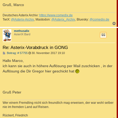
Gruß, Marco
Deutsches Asterix Archiv:
https://www.comedix.de
TwiX:
@Asterix-Archiv
, Mastodon:
@Asterix_Archiv
, Bluesky:
@comedix.de
c
methusalix
AsterIX Bard
Re: Asterix-Vorabdruck in GONG
B
Beitrag: # 57755
30. November 2017 19:10
e
i
Hallo Marco,
t
ich kann sie auch in höhere Auflösung per Mail zuschicken , in der
r
a
Auflösung die Dir Gregor hier geschickt hat
g
Gruß Peter
Wer einem Fremdling nicht sich freundlich mag erweisen, der war wohl selber
nie im fremden Land auf Reisen.
Rückert, Friedrich