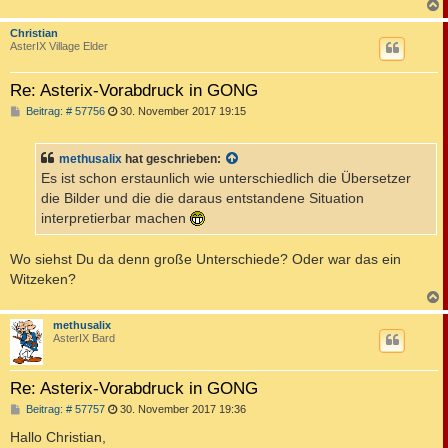
c
Christian
AsterIX Village Elder
Re: Asterix-Vorabdruck in GONG
B
Beitrag: # 57756
30. November 2017 19:15
e
i
t
methusalix
hat geschrieben:
r
a
Es ist schon erstaunlich wie unterschiedlich die Übersetzer
g
die Bilder und die die daraus entstandene Situation
interpretierbar machen
Wo siehst Du da denn große Unterschiede? Oder war das ein
Witzeken?
c
methusalix
AsterIX Bard
Re: Asterix-Vorabdruck in GONG
B
Beitrag: # 57757
30. November 2017 19:36
e
i
Hallo Christian,
t