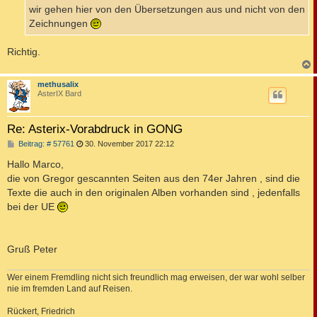
a
wir gehen hier von den Übersetzungen aus und nicht von den
g
Zeichnungen
Richtig.
c
methusalix
AsterIX Bard
Re: Asterix-Vorabdruck in GONG
B
Beitrag: # 57761
30. November 2017 22:12
e
i
Hallo Marco,
t
die von Gregor gescannten Seiten aus den 74er Jahren , sind die
r
a
Texte die auch in den originalen Alben vorhanden sind , jedenfalls
g
bei der UE
Gruß Peter
Wer einem Fremdling nicht sich freundlich mag erweisen, der war wohl selber
nie im fremden Land auf Reisen.
Rückert, Friedrich