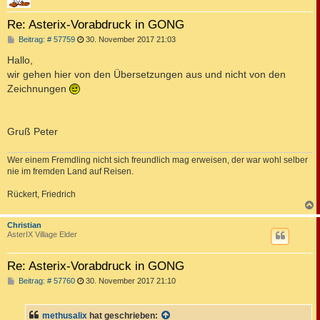
Re: Asterix-Vorabdruck in GONG
B
Beitrag: # 57759
30. November 2017 21:03
e
i
Hallo,
t
wir gehen hier von den Übersetzungen aus und nicht von den
r
a
Zeichnungen
g
Gruß Peter
Wer einem Fremdling nicht sich freundlich mag erweisen, der war wohl selber
nie im fremden Land auf Reisen.
Rückert, Friedrich
c
Christian
AsterIX Village Elder
Re: Asterix-Vorabdruck in GONG
B
Beitrag: # 57760
30. November 2017 21:10
e
i
t
methusalix
hat geschrieben:
r