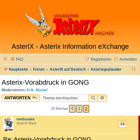
AsterIX - Asterix Information eXchange
FAQ
Registrieren
Anmelden
S
Hauptseite
Forum
AsterIX auf Deutsch
Asterixgeplauder
u
Asterix-Vorabdruck in GONG
c
Moderatoren:
Erik
,
Maulaf
h
SUCHE
ERWEITERTE SU
ANTWORTEN
e
2
1
28 Beiträge
VORHERIGE
methusalix
AsterIX Bard
Re: Asterix-Vorabdruck in GONG