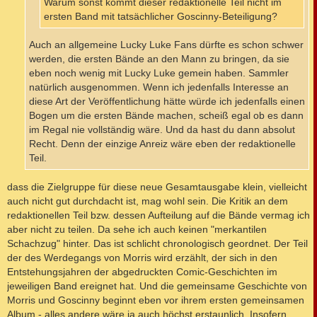
Warum sonst kommt dieser redaktionelle Teil nicht im
ersten Band mit tatsächlicher Goscinny-Beteiligung?
Auch an allgemeine Lucky Luke Fans dürfte es schon schwer
werden, die ersten Bände an den Mann zu bringen, da sie
eben noch wenig mit Lucky Luke gemein haben. Sammler
natürlich ausgenommen. Wenn ich jedenfalls Interesse an
diese Art der Veröffentlichung hätte würde ich jedenfalls einen
Bogen um die ersten Bände machen, scheiß egal ob es dann
im Regal nie vollständig wäre. Und da hast du dann absolut
Recht. Denn der einzige Anreiz wäre eben der redaktionelle
Teil.
dass die Zielgruppe für diese neue Gesamtausgabe klein, vielleicht
auch nicht gut durchdacht ist, mag wohl sein. Die Kritik an dem
redaktionellen Teil bzw. dessen Aufteilung auf die Bände vermag ich
aber nicht zu teilen. Da sehe ich auch keinen "merkantilen
Schachzug" hinter. Das ist schlicht chronologisch geordnet. Der Teil
der des Werdegangs von Morris wird erzählt, der sich in den
Entstehungsjahren der abgedruckten Comic-Geschichten im
jeweiligen Band ereignet hat. Und die gemeinsame Geschichte von
Morris und Goscinny beginnt eben vor ihrem ersten gemeinsamen
Album - alles andere wäre ja auch höchst erstaunlich. Insofern