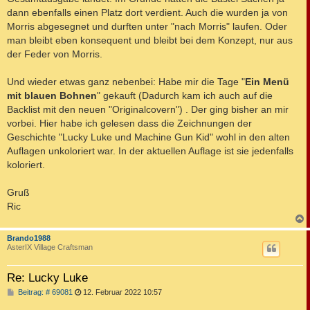
dann ebenfalls einen Platz dort verdient. Auch die wurden ja von
Morris abgesegnet und durften unter "nach Morris" laufen. Oder
man bleibt eben konsequent und bleibt bei dem Konzept, nur aus
der Feder von Morris.
Und wieder etwas ganz nebenbei: Habe mir die Tage "
Ein Menü
mit blauen Bohnen
" gekauft (Dadurch kam ich auch auf die
Backlist mit den neuen "Originalcovern") . Der ging bisher an mir
vorbei. Hier habe ich gelesen dass die Zeichnungen der
Geschichte "Lucky Luke und Machine Gun Kid" wohl in den alten
Auflagen unkoloriert war. In der aktuellen Auflage ist sie jedenfalls
koloriert.
Gruß
Ric
c
Brando1988
AsterIX Village Craftsman
Re: Lucky Luke
B
Beitrag: # 69081
12. Februar 2022 10:57
e
i