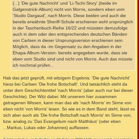
g
(...) 'Die gute Nachricht' und 'Li-Tschi-Story' (beide im
Galgenstrick-Album) nicht von Morris, sondern eben vom
'Studio Dargaud',
nach
Morris. Diese beiden und auch die
bereits erwähnte Sheriff-Schule erschienen wohl ursprünglich
in der Taschenbuch-Reihe 16/22 und müssten demzufolge
auch in dem oder den entsprechenden deutschen Bänden
von Carlsen in dieser Ursprungsversion erschienen sein.
Möglich, dass da -im Gegensatz zu den Angaben in der
Ehapa-Album-Version- bereits angegeben wurde, dass sie
eben vom Studio sind und nicht von Morris. Auch das müsste
ich nochmal prüfen...
Hab das jetzt geprüft, mit witzigem Ergebnis: 'Die gute Nachricht'
hiess bei Carlsen 'Die frohe Botschaft'. Und tatsächlich steht da
unter dem Geschichtentitel 'nach Morris' (aber auch nur bei dieser
Geschichte). Der Witz dabei: Mit unserem hier zusammen
getragenen Wissen, kann man das als 'nach Morris' im Sinne von
eben nicht 'von Morris' lesen. So wie es in dem Band steht, lässt es
sich aber auch als 'Die frohe Botschaft nach Morris' im Sinne von,
bzw. analog zu 'Das Evangelium nach Matthäus' (oder eben
...Markus, Lukas oder Johannes) auffassen.