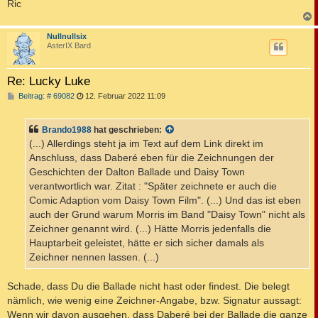
Ric
c
Nullnullsix
AsterIX Bard
Re: Lucky Luke
B
Beitrag: # 69082
12. Februar 2022 11:09
e
i
t
Brando1988
hat geschrieben:
r
a
(...) Allerdings steht ja im Text auf dem Link direkt im
g
Anschluss, dass Daberé eben für die Zeichnungen der
Geschichten der Dalton Ballade und Daisy Town
verantwortlich war. Zitat : "Später zeichnete er auch die
Comic Adaption vom Daisy Town Film". (...) Und das ist eben
auch der Grund warum Morris im Band "Daisy Town" nicht als
Zeichner genannt wird. (...) Hätte Morris jedenfalls die
Hauptarbeit geleistet, hätte er sich sicher damals als
Zeichner nennen lassen. (...)
Schade, dass Du die Ballade nicht hast oder findest. Die belegt
nämlich, wie wenig eine Zeichner-Angabe, bzw. Signatur aussagt:
Wenn wir davon ausgehen, dass Daberé bei der Ballade die ganze