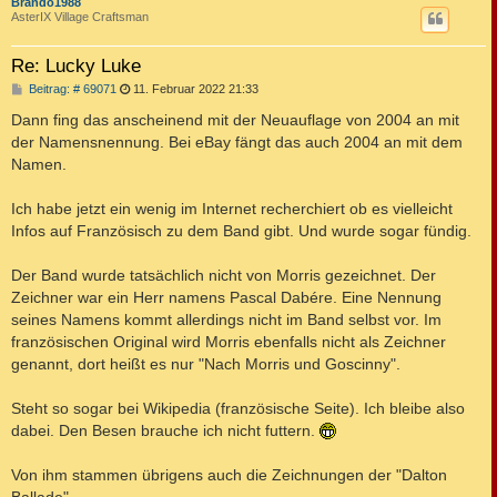
c
Brando1988
AsterIX Village Craftsman
Re: Lucky Luke
B
Beitrag: # 69071
11. Februar 2022 21:33
e
i
Dann fing das anscheinend mit der Neuauflage von 2004 an mit
t
der Namensnennung. Bei eBay fängt das auch 2004 an mit dem
r
a
Namen.
g
Ich habe jetzt ein wenig im Internet recherchiert ob es vielleicht
Infos auf Französisch zu dem Band gibt. Und wurde sogar fündig.
Der Band wurde tatsächlich nicht von Morris gezeichnet. Der
Zeichner war ein Herr namens Pascal Dabére. Eine Nennung
seines Namens kommt allerdings nicht im Band selbst vor. Im
französischen Original wird Morris ebenfalls nicht als Zeichner
genannt, dort heißt es nur "Nach Morris und Goscinny".
Steht so sogar bei Wikipedia (französische Seite). Ich bleibe also
dabei. Den Besen brauche ich nicht futtern.
Von ihm stammen übrigens auch die Zeichnungen der "Dalton