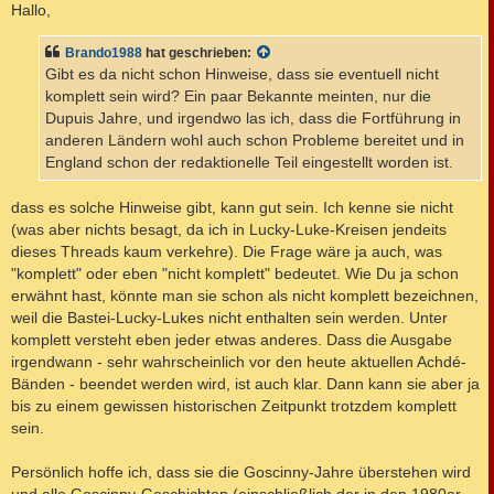
i
Hallo,
t
r
a
Brando1988
hat geschrieben:
g
Gibt es da nicht schon Hinweise, dass sie eventuell nicht
komplett sein wird? Ein paar Bekannte meinten, nur die
Dupuis Jahre, und irgendwo las ich, dass die Fortführung in
anderen Ländern wohl auch schon Probleme bereitet und in
England schon der redaktionelle Teil eingestellt worden ist.
dass es solche Hinweise gibt, kann gut sein. Ich kenne sie nicht
(was aber nichts besagt, da ich in Lucky-Luke-Kreisen jendeits
dieses Threads kaum verkehre). Die Frage wäre ja auch, was
"komplett" oder eben "nicht komplett" bedeutet. Wie Du ja schon
erwähnt hast, könnte man sie schon als nicht komplett bezeichnen,
weil die Bastei-Lucky-Lukes nicht enthalten sein werden. Unter
komplett versteht eben jeder etwas anderes. Dass die Ausgabe
irgendwann - sehr wahrscheinlich vor den heute aktuellen Achdé-
Bänden - beendet werden wird, ist auch klar. Dann kann sie aber ja
bis zu einem gewissen historischen Zeitpunkt trotzdem komplett
sein.
Persönlich hoffe ich, dass sie die Goscinny-Jahre überstehen wird