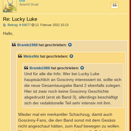
c
Erik
AsterIX Druid
Re: Lucky Luke
B
Beitrag: # 69077
12. Februar 2022 10:13
e
i
Hallo,
t
r
a
Brando1988
hat geschrieben:
g
WeissNix
hat geschrieben:
Brando1988
hat geschrieben:
Und für alle die Info: Wer bei Lucky Luke
hauptsächlich an Goscinny interessiert ist, sollte sich
die neue Gesamtausgabe Band 2 ebenfalls zulegen.
Hier ist zwar noch keine Goscinny Geschichte
abgedruckt (erst ab Band 3), allerdings beschäftigt
sich der redaktionelle Teil sehr intensiv mit ihm.
Wieder mal ein merkantiler Schachzug, damit auch
Goscinny-Fans, die den Band sonst mit dem Gesäss
nicht angeschaut hätten, zum Kauf bewegen zu wollen.