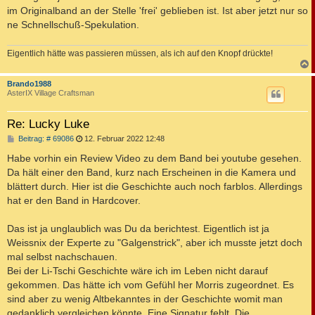
im Originalband an der Stelle 'frei' geblieben ist. Ist aber jetzt nur so
ne Schnellschuß-Spekulation.
Eigentlich hätte was passieren müssen, als ich auf den Knopf drückte!
c
Brando1988
AsterIX Village Craftsman
Re: Lucky Luke
B
Beitrag: # 69086
12. Februar 2022 12:48
e
i
Habe vorhin ein Review Video zu dem Band bei youtube gesehen.
t
Da hält einer den Band, kurz nach Erscheinen in die Kamera und
r
a
blättert durch. Hier ist die Geschichte auch noch farblos. Allerdings
g
hat er den Band in Hardcover.
Das ist ja unglaublich was Du da berichtest. Eigentlich ist ja
Weissnix der Experte zu "Galgenstrick", aber ich musste jetzt doch
mal selbst nachschauen.
Bei der Li-Tschi Geschichte wäre ich im Leben nicht darauf
gekommen. Das hätte ich vom Gefühl her Morris zugeordnet. Es
sind aber zu wenig Altbekanntes in der Geschichte womit man
gedanklich vergleichen könnte. Eine Signatur fehlt. Die