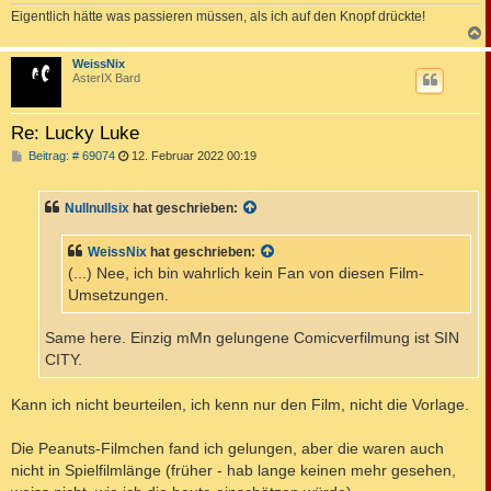
Eigentlich hätte was passieren müssen, als ich auf den Knopf drückte!
c
WeissNix
AsterIX Bard
Re: Lucky Luke
B
Beitrag: # 69074
12. Februar 2022 00:19
e
i
t
Nullnullsix
hat geschrieben:
r
a
g
WeissNix
hat geschrieben:
(...) Nee, ich bin wahrlich kein Fan von diesen Film-
Umsetzungen.
Same here. Einzig mMn gelungene Comicverfilmung ist SIN
CITY.
Kann ich nicht beurteilen, ich kenn nur den Film, nicht die Vorlage.
Die Peanuts-Filmchen fand ich gelungen, aber die waren auch
nicht in Spielfilmlänge (früher - hab lange keinen mehr gesehen,