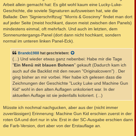
Arbeit allein gemacht hat: Es gibt wohl kaum eine Lucky-Luke-
Geschichte, die soviele Signaturen aufzuweisen hat, wie die
Ballade: Den 'Signierschriftzug' "Morris & Goscinny" findet man dort
auf jeder Seite (meist hochkant, davon meist zwischen den Panels)
mindestens einmal, oft mehrfach. Und auch im letzten, dem
Sonnenuntergangs-Panel (dort dann nicht hochkant, sondern
normal im unteren linken Panel-Eck).
Brando1988
hat geschrieben:
(...) Und wieder etwas ganz nebenbei: Habe mir die Tage
"
Ein Menü mit blauen Bohnen
" gekauft (Dadurch kam ich
auch auf die Backlist mit den neuen "Originalcovern") . Der
ging bisher an mir vorbei. Hier habe ich gelesen dass die
Zeichnungen der Geschichte "Lucky Luke und Machine Gun
Kid" wohl in den alten Auflagen unkoloriert war. In der
aktuellen Auflage ist sie jedenfalls koloriert. (...)
Müsste ich nochmal nachgucken, aber aus der (nicht immer
zuverlässigen) Erinnerung: Machine Gun Kid erschien zuerst in der
roten GA und dort nur in s/w. Erst in der SC-Ausgabe erschien dann
die Farb-Version, dort aber von der Erstauflage an.