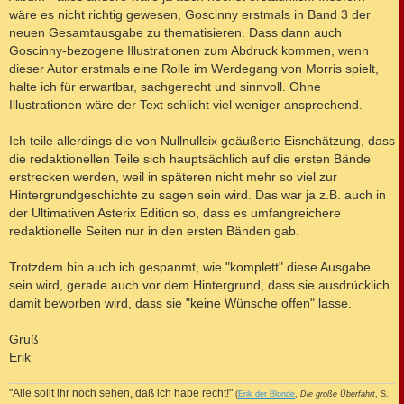
wäre es nicht richtig gewesen, Goscinny erstmals in Band 3 der
neuen Gesamtausgabe zu thematisieren. Dass dann auch
Goscinny-bezogene Illustrationen zum Abdruck kommen, wenn
dieser Autor erstmals eine Rolle im Werdegang von Morris spielt,
halte ich für erwartbar, sachgerecht und sinnvoll. Ohne
Illustrationen wäre der Text schlicht viel weniger ansprechend.
Ich teile allerdings die von Nullnullsix geäußerte Eisnchätzung, dass
die redaktionellen Teile sich hauptsächlich auf die ersten Bände
erstrecken werden, weil in späteren nicht mehr so viel zur
Hintergrundgeschichte zu sagen sein wird. Das war ja z.B. auch in
der Ultimativen Asterix Edition so, dass es umfangreichere
redaktionelle Seiten nur in den ersten Bänden gab.
Trotzdem bin auch ich gespanmt, wie "komplett" diese Ausgabe
sein wird, gerade auch vor dem Hintergrund, dass sie ausdrücklich
damit beworben wird, dass sie "keine Wünsche offen" lasse.
Gruß
Erik
"Alle sollt ihr noch sehen, daß ich habe recht!"
(
Erik der Blonde
,
Die große Überfahrt
, S.