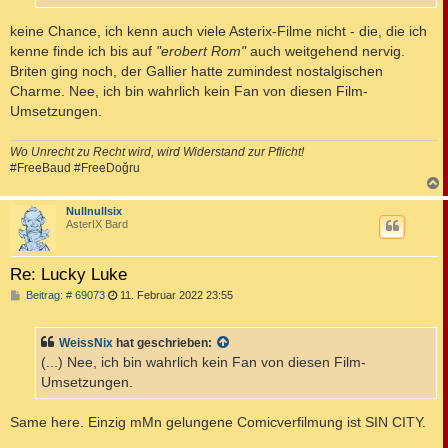
keine Chance, ich kenn auch viele Asterix-Filme nicht - die, die ich
kenne finde ich bis auf
"erobert Rom"
auch weitgehend nervig.
Briten ging noch, der Gallier hatte zumindest nostalgischen
Charme. Nee, ich bin wahrlich kein Fan von diesen Film-
Umsetzungen.
Wo Unrecht zu Recht wird, wird Widerstand zur Pflicht!
#FreeBaud #FreeDoğru
c
Nullnullsix
AsterIX Bard
Re: Lucky Luke
B
Beitrag: # 69073
11. Februar 2022 23:55
e
i
t
WeissNix
hat geschrieben:
r
a
(...) Nee, ich bin wahrlich kein Fan von diesen Film-
g
Umsetzungen.
Same here. Einzig mMn gelungene Comicverfilmung ist SIN CITY.