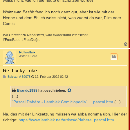
weiss nicht, wie ich die heute einschätzen würde)
Waltz with Bashir
fand ich noch ganz gut, aber ist wie mit der
Henne und dem Ei: Ich weiss nicht, was zuerst da war, Film oder
Comic.
Wo Unrecht zu Recht wird, wird Widerstand zur Pflicht!
#FreeBaud #FreeDoğru
c
Nullnullsix
AsterIX Bard
Re: Lucky Luke
B
Beitrag: # 69075
12. Februar 2022 02:42
e
i
t
Brando1988
hat geschrieben:
r
a
(...)
g
"Pascal Dabère - Lambiek Comiclopedia" ... pascal.htm
(...)
Na, das mit der Linksetzung müssen wa abba nomma übn. Hier der
richtige:
https://www.lambiek.net/artists/d/dabere_pascal.htm