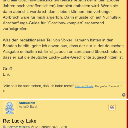
und alle Goscinny-Geschichten (einschließlich der in den 1980er
Jahren noch veröffentlichten) komplett enthalten wird. Wenn sie
dann abbricht, werde ich damit leben können. Ein vorheriger
Abrbruch wäre für mich ärgerlich. Dann müsste ich auf Nullnullsix'
Anschaffungs-Guide für "Goscinny-komplett" ergänzend
zurückgreifen.
Was den redaktionellen Teil von Volker Hamann hinten in den
Bänden betrifft, gehe ich davon aus, dass der nur in der deutschen
Ausgabe enthalten ist. Er ist ja auch entsprechend überschrieben,
dass er auf die deutsche Lucky-Luke-Geschichte zugeschnitten ist.
Gruß
Erik
"Alle sollt ihr noch sehen, daß ich habe recht!"
(
Erik der Blonde
,
Die große Überfahrt
, S.
5)
c
Nullnullsix
AsterIX Bard
Re: Lucky Luke
B
Beitrag: # 69085
12. Februar 2022 12:28