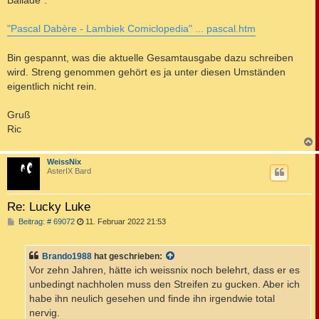
Ballade".
"Pascal Dabère - Lambiek Comiclopedia" ... pascal.htm
Bin gespannt, was die aktuelle Gesamtausgabe dazu schreiben
wird. Streng genommen gehört es ja unter diesen Umständen
eigentlich nicht rein.
Gruß
Ric
c
WeissNix
AsterIX Bard
Re: Lucky Luke
B
Beitrag: # 69072
11. Februar 2022 21:53
e
i
t
Brando1988
hat geschrieben:
r
a
Vor zehn Jahren, hätte ich weissnix noch belehrt, dass er es
g
unbedingt nachholen muss den Streifen zu gucken. Aber ich
habe ihn neulich gesehen und finde ihn irgendwie total
nervig.