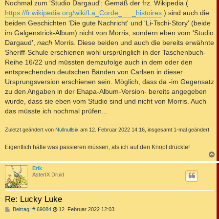
Nochmal zum 'Studio Dargaud': Gemäß der frz. Wikipedia (
https://fr.wikipedia.org/wiki/La_Corde_ ... _histoires
) sind auch die
beiden Geschichten 'Die gute Nachricht' und 'Li-Tschi-Story' (beide
im Galgenstrick-Album) nicht von Morris, sondern eben vom 'Studio
Dargaud',
nach
Morris. Diese beiden und auch die bereits erwähnte
Sheriff-Schule erschienen wohl ursprünglich in der Taschenbuch-
Reihe 16/22 und müssten demzufolge auch in dem oder den
entsprechenden deutschen Bänden von Carlsen in dieser
Ursprungsversion erschienen sein. Möglich, dass da -im Gegensatz
zu den Angaben in der Ehapa-Album-Version- bereits angegeben
wurde, dass sie eben vom Studio sind und nicht von Morris. Auch
das müsste ich nochmal prüfen...
Zuletzt geändert von
Nullnullsix
am 12. Februar 2022 14:16, insgesamt 1-mal geändert.
Eigentlich hätte was passieren müssen, als ich auf den Knopf drückte!
c
Erik
AsterIX Druid
Re: Lucky Luke
B
Beitrag: # 69084
12. Februar 2022 12:03
e