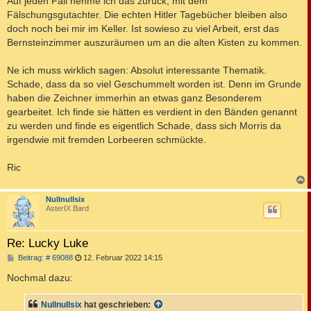
Auf jeden Fall nehme ich das zurück, mit dem
Fälschungsgutachter. Die echten Hitler Tagebücher bleiben also
doch noch bei mir im Keller. Ist sowieso zu viel Arbeit, erst das
Bernsteinzimmer auszuräumen um an die alten Kisten zu kommen.
Ne ich muss wirklich sagen: Absolut interessante Thematik.
Schade, dass da so viel Geschummelt worden ist. Denn im Grunde
haben die Zeichner immerhin an etwas ganz Besonderem
gearbeitet. Ich finde sie hätten es verdient in den Bänden genannt
zu werden und finde es eigentlich Schade, dass sich Morris da
irgendwie mit fremden Lorbeeren schmückte.
Ric
c
Nullnullsix
AsterIX Bard
Re: Lucky Luke
B
Beitrag: # 69088
12. Februar 2022 14:15
e
i
Nochmal dazu:
t
r
a
Nullnullsix
hat geschrieben: