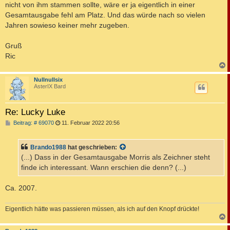
nicht von ihm stammen sollte, wäre er ja eigentlich in einer
Gesamtausgabe fehl am Platz. Und das würde nach so vielen
Jahren sowieso keiner mehr zugeben.
Gruß
Ric
c
Nullnullsix
AsterIX Bard
Re: Lucky Luke
B
Beitrag: # 69070
11. Februar 2022 20:56
e
i
t
Brando1988
hat geschrieben:
r
a
(...) Dass in der Gesamtausgabe Morris als Zeichner steht
g
finde ich interessant. Wann erschien die denn? (...)
Ca. 2007.
Eigentlich hätte was passieren müssen, als ich auf den Knopf drückte!