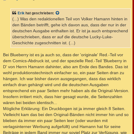
e
i
t
Erik
hat geschrieben:
r
a
(...) Was den redaktionellen Teil von Volker Hamann hinten in
g
den Bänden betrifft, gehe ich davon aus, dass der nur in der
deutschen Ausgabe enthalten ist. Er ist ja auch entsprechend
überschrieben, dass er auf die deutsche Lucky-Luke-
Geschichte zugeschnitten ist. (...)
Bei Blueberry ist es ja auch so, dass der 'originale' Red.-Teil vor
dem Comics-Abdruck ist, und der spezielle Red.-Teil 'Blueberry in
D' von Herrn Hamann dahinter, also am Ende des Bandes. Das ist
wohl produktionstechnisch einfacher so, ein paar Seiten dran zu
hängen. Ich war bisher davon ausgegangen, dass das wirklich
einfach dran gehängt wird und die deutschen Ausgaben
entsprechend ein paar Seiten mehr haben als die Original-Version.
Insofern irritiert mich, dass hier gesagt wurde, die Seitenzahlen
wären bei beiden identisch...
Mögliche Erklärung: Ein Druckbogen ist ja immer gleich 8 Seiten.
Vielleicht kam das bei den Original-Bänden nicht immer hin und so
blieben da immer ein paar Seiten leer (oder wurden mit
verlagsinterner Werbung aufgefüllt) und Hamann hat für seine
Beiträge in jedem Band immer nur soviel Platz zur Verfügung, wie