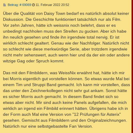
B
Beitrag: # 69069
11. Februar 2022 20:52
e
i
Über die Qualität von Daisy Town bedarf es natürlich absolut keiner
t
Diskussion. Die Geschichte funktioniert tatsächlich nur als Film.
r
a
Vor zehn Jahren, hätte ich weissnix noch belehrt, dass er es
g
unbedingt nachholen muss den Streifen zu gucken. Aber ich habe
ihn neulich gesehen und finde ihn irgendwie total nervig. Er ist
wirklich schlecht gealtert. Genau wie der Nachfolger. Natürlich nicht
so schlecht wie diese merkwürdige Serie, aber trotzdem irgendwie
nicht mehr sehenswert, auch wenn hier und da der ein oder andere
witzige Gag oder Spruch kommt.
Das mit den Filmbildern, was WeissNix erwähnt hat, hätte ich mir
bei Morris eigentlich gut vorstellen können. So etwas wurde Mal bei
einem Tim und Struppi Band gemacht. Ich kann mir vorstellen, dass
das unter den Zeichnerkollegen nicht sehr gut ankam. Sonst hätte
es sicher Morris auch gemacht. In diesem Band findet sich so
etwas aber nicht. Mir sind auch keine Panels aufgefallen, die mich
wirklich an irgend ein Filmbild erinnert hätten. Übrigens habe ich in
der Form auch Mal eine Version von "12 Prüfungen für Asterix"
gesehen. Gemischt aus Filmbildern und den Originalzeichnungen.
Natürlich nur eine selbstgebastelte Fan Version.