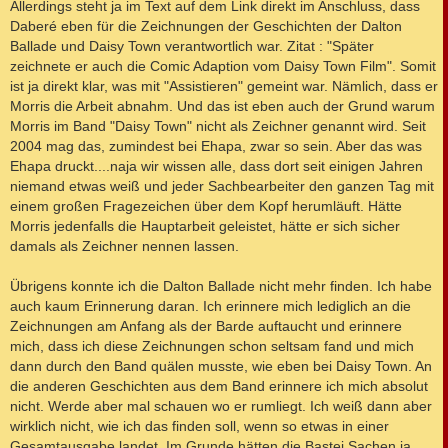
Allerdings steht ja im Text auf dem Link direkt im Anschluss, dass
Daberé eben für die Zeichnungen der Geschichten der Dalton
Ballade und Daisy Town verantwortlich war. Zitat : "Später
zeichnete er auch die Comic Adaption vom Daisy Town Film". Somit
ist ja direkt klar, was mit "Assistieren" gemeint war. Nämlich, dass er
Morris die Arbeit abnahm. Und das ist eben auch der Grund warum
Morris im Band "Daisy Town" nicht als Zeichner genannt wird. Seit
2004 mag das, zumindest bei Ehapa, zwar so sein. Aber das was
Ehapa druckt....naja wir wissen alle, dass dort seit einigen Jahren
niemand etwas weiß und jeder Sachbearbeiter den ganzen Tag mit
einem großen Fragezeichen über dem Kopf herumläuft. Hätte
Morris jedenfalls die Hauptarbeit geleistet, hätte er sich sicher
damals als Zeichner nennen lassen.
Übrigens konnte ich die Dalton Ballade nicht mehr finden. Ich habe
auch kaum Erinnerung daran. Ich erinnere mich lediglich an die
Zeichnungen am Anfang als der Barde auftaucht und erinnere
mich, dass ich diese Zeichnungen schon seltsam fand und mich
dann durch den Band quälen musste, wie eben bei Daisy Town. An
die anderen Geschichten aus dem Band erinnere ich mich absolut
nicht. Werde aber mal schauen wo er rumliegt. Ich weiß dann aber
wirklich nicht, wie ich das finden soll, wenn so etwas in einer
Gesamtausgabe landet. Im Grunde hätten die Bastei Sachen ja