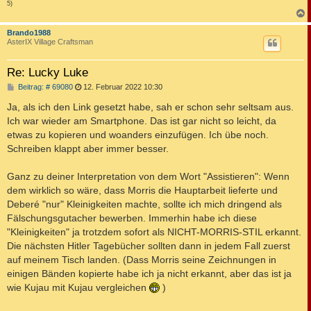
5)
c
Brando1988
AsterIX Village Craftsman
Re: Lucky Luke
B
Beitrag: # 69080
12. Februar 2022 10:30
e
i
Ja, als ich den Link gesetzt habe, sah er schon sehr seltsam aus.
t
Ich war wieder am Smartphone. Das ist gar nicht so leicht, da
r
a
etwas zu kopieren und woanders einzufügen. Ich übe noch.
g
Schreiben klappt aber immer besser.
Ganz zu deiner Interpretation von dem Wort "Assistieren": Wenn
dem wirklich so wäre, dass Morris die Hauptarbeit lieferte und
Deberé "nur" Kleinigkeiten machte, sollte ich mich dringend als
Fälschungsgutacher bewerben. Immerhin habe ich diese
"Kleinigkeiten" ja trotzdem sofort als NICHT-MORRIS-STIL erkannt.
Die nächsten Hitler Tagebücher sollten dann in jedem Fall zuerst
auf meinem Tisch landen. (Dass Morris seine Zeichnungen in
einigen Bänden kopierte habe ich ja nicht erkannt, aber das ist ja
wie Kujau mit Kujau vergleichen
)