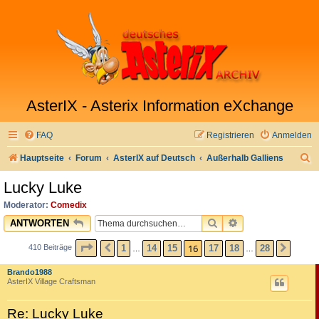
AsterIX - Asterix Information eXchange
FAQ
Registrieren
Anmelden
S
Hauptseite
Forum
AsterIX auf Deutsch
Außerhalb Galliens
u
Lucky Luke
c
Moderator:
Comedix
h
SUCHE
ERWEITERTE SU
ANTWORTEN
e
SEITE
16
VON
28
16
1
14
15
17
18
28
410 Beiträge
VORHERIGE
NÄCH
…
…
Brando1988
AsterIX Village Craftsman
Re: Lucky Luke