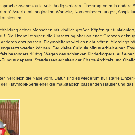
nsprache zwangsläufig vollständig verloren. Übertragungen in andere 
wahren“ Asterix, mit originalem Wortwitz, Namensbedeutungen, Anspiel
l auskosten.
Nachbildung echter Menschen mit kindlich großen Köpfen gut funktioniert, 
uf. Die Lizenz ist super, die Umsetzung aber an enge Grenzen geknüpf
anderen anzupassen. Playmobilfans wird es nicht stören. Allerdings hä
umgesetzt werden können. Der kleine Caligula Minus erhielt einen Er
ekt besonders dürftig. Wegen des schlanken Kinderkörpers. Auf eine
Fundus gepasst. Stattdessen erhalten der Chaos-Architekt und Obelix
kten Vergleich die Nase vorn. Dafür sind es wiederum nur starre Einzelf
 an der Playmobil-Serie eher die maßstäblich passenden Häuser und das