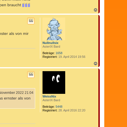
ppen braucht
N
a
c
h
o
b
ster als von mir
e
n
Nullnullsix
AsterIX Bard
Beiträge:
1658
Registriert:
19. April 2014 19:56
N
a
c
h
o
b
e
n
 November 2022 21:04
WeissNix
s ernster als von
AsterIX Bard
Beiträge:
5448
Registriert:
28. April 2016 22:20