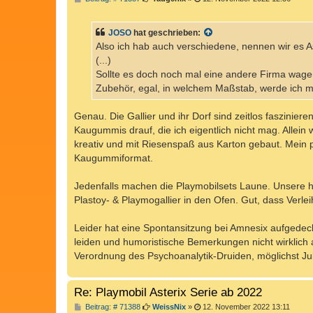
e
i
t
JOSO
hat geschrieben:
r
a
Also ich hab auch verschiedene, nennen wir es A
g
(...)
Sollte es doch noch mal eine andere Firma wage
Zubehör, egal, in welchem Maßstab, werde ich m
Genau. Die Gallier und ihr Dorf sind zeitlos faszinie
Kaugummis drauf, die ich eigentlich nicht mag. Allein
kreativ und mit Riesenspaß aus Karton gebaut. Mein p
Kaugummiformat.
Jedenfalls machen die Playmobilsets Laune. Unsere h
Plastoy- & Playmogallier in den Ofen. Gut, dass Verle
Leider hat eine Spontansitzung bei Amnesix aufgedec
leiden und humoristische Bemerkungen nicht wirklich a
Verordnung des Psychoanalytik-Druiden, möglichst Juli
Re: Playmobil Asterix Serie ab 2022
B
Beitrag: # 71388
WeissNix
»
12. November 2022 13:11