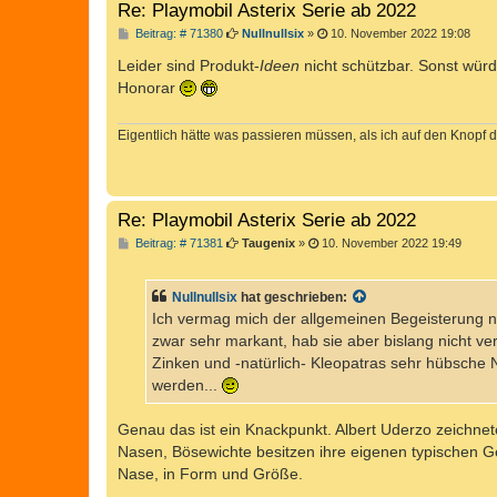
Re: Playmobil Asterix Serie ab 2022
B
Beitrag: # 71380
Nullnullsix
»
10. November 2022 19:08
e
i
Leider sind Produkt-
Ideen
nicht schützbar. Sonst würd
t
Honorar
r
a
g
Eigentlich hätte was passieren müssen, als ich auf den Knopf d
Re: Playmobil Asterix Serie ab 2022
B
Beitrag: # 71381
Taugenix
»
10. November 2022 19:49
e
i
t
Nullnullsix
hat geschrieben:
r
a
Ich vermag mich der allgemeinen Begeisterung ni
g
zwar sehr markant, hab sie aber bislang nicht ver
Zinken und -natürlich- Kleopatras sehr hübsche 
werden...
Genau das ist ein Knackpunkt. Albert Uderzo zeichnet
Nasen, Bösewichte besitzen ihre eigenen typischen Ges
Nase, in Form und Größe.