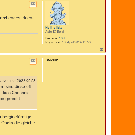
c
h
o
b
sprechendes Ideen-
e
n
Nullnullsix
AsterIX Bard
Beiträge:
1658
Registriert:
19. April 2014 19:56
N
a
c
Taugenix
h
o
b
e
n
 November 2022 09:53
n sind diese oft
t, dass Caesars
ise gerecht
 aubergineförmige
 Obelix die gleiche