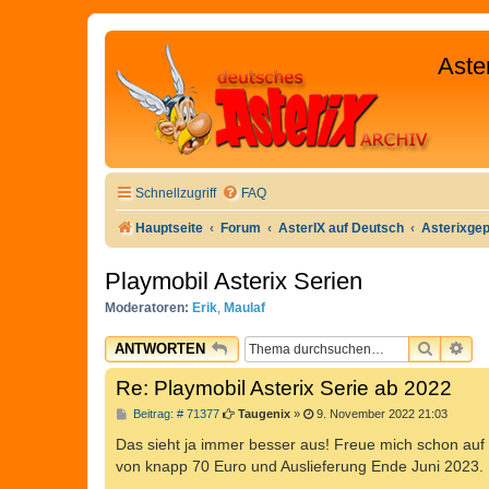
Aste
Schnellzugriff
FAQ
Hauptseite
Forum
AsterIX auf Deutsch
Asterixge
Playmobil Asterix Serien
Moderatoren:
Erik
,
Maulaf
SUCHE
ER
ANTWORTEN
Re: Playmobil Asterix Serie ab 2022
B
Beitrag: # 71377
Taugenix
»
9. November 2022 21:03
e
i
Das sieht ja immer besser aus! Freue mich schon auf 
t
von knapp 70 Euro und Auslieferung Ende Juni 2023. Ma
r
a