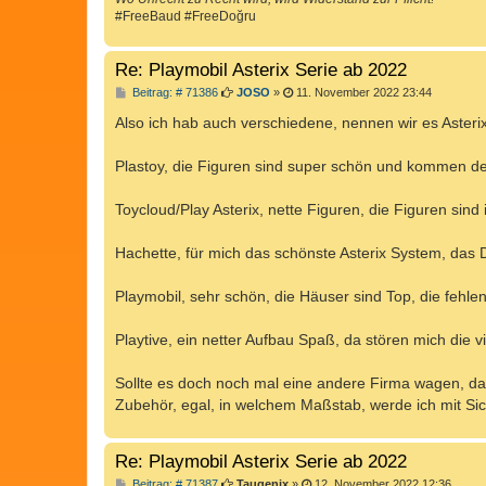
#FreeBaud #FreeDoğru
Re: Playmobil Asterix Serie ab 2022
B
Beitrag: # 71386
JOSO
»
11. November 2022 23:44
e
i
Also ich hab auch verschiedene, nennen wir es Asteri
t
r
a
Plastoy, die Figuren sind super schön und kommen de
g
Toycloud/Play Asterix, nette Figuren, die Figuren sin
Hachette, für mich das schönste Asterix System, das D
Playmobil, sehr schön, die Häuser sind Top, die fehle
Playtive, ein netter Aufbau Spaß, da stören mich die 
Sollte es doch noch mal eine andere Firma wagen, d
Zubehör, egal, in welchem Maßstab, werde ich mit Si
Re: Playmobil Asterix Serie ab 2022
B
Beitrag: # 71387
Taugenix
»
12. November 2022 12:36