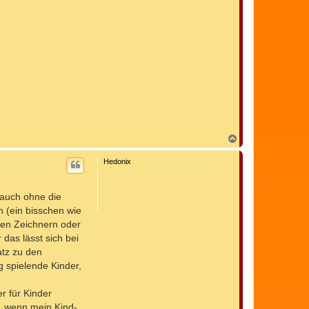
N
a
c
Hedonix
h
o
b
 auch ohne die
e
n
 (ein bisschen wie
nen Zeichnern oder
 das lässt sich bei
atz zu den
 spielende Kinder,
r für Kinder
, wenn mein Kind-