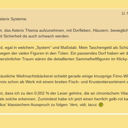
11.
sterix Systeme.
n, das Asterix Thema aufzunehmen, mit Dorfleben, Häusern, beweglic
it Sicherheit da auch schwach werden.
rend, egal in welchem „System“ und Maßstab. Mein Taschengeld als Schül
 wegen der vielen Figuren in den Tüten. Ein passendes Dorf haben wir d
ersönlicher Traum wären die detaillierten Sammelheftfiguren im Klicky
äusliche Weihnachtsbäckerei schiebt gerade einige knusprige Fimo-Wi
ihnix schon ab Werk mit einem breiten Fisch- und Krustentiersortiment a
kt, dass ich zu den 0,002 % der Leser gehöre, die an chronischem Vi
ls solche erkennen. Zumindest habe ich jetzt einen herrlich gelb-rot ka
us‘ klassischem Ausspruch zu folgen: Veni, vidi, tacui.