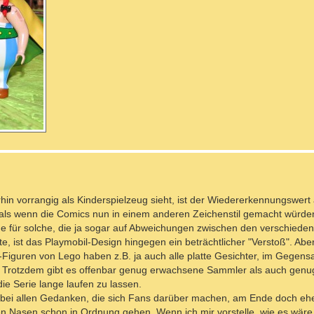
hin vorrangig als Kinderspielzeug sieht, ist der Wiedererkennungswert
als wenn die Comics nun in einem anderen Zeichenstil gemacht würden
für solche, die ja sogar auf Abweichungen zwischen den verschiede
te, ist das Playmobil-Design hingegen ein beträchtlicher "Verstoß". Aber
Figuren von Lego haben z.B. ja auch alle platte Gesichter, im Gegens
. Trotzdem gibt es offenbar genug erwachsene Sammler als auch genug
ie Serie lange laufen zu lassen.
n bei allen Gedanken, die sich Fans darüber machen, am Ende doch ehe
en Nasen schon in Ordnung gehen. Wenn ich mir vorstelle, wie es wäre