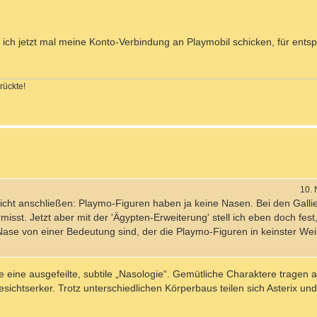
 ich jetzt mal meine Konto-Verbindung an Playmobil schicken, für ent
rückte!
10.
cht anschließen: Playmo-Figuren haben ja keine Nasen. Bei den Gallier
misst. Jetzt aber mit der 'Ägypten-Erweiterung' stell ich eben doch fes
Nase von einer Bedeutung sind, der die Playmo-Figuren in keinster We
e eine ausgefeilte, subtile „Nasologie“. Gemütliche Charaktere tragen
ichtserker. Trotz unterschiedlichen Körperbaus teilen sich Asterix und