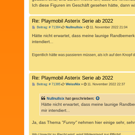
Ich diese Figuren im Geschäft gesehen hätte, dann wä
Re: Playmobil Asterix Serie ab 2022
B
Beitrag: # 71384
Nullnullsix
»
11. November 2022 21:04
e
i
Hätte nicht erwartet, dass meine launige Randbemerk
t
intendiert...
r
a
g
Eigentlich hätte was passieren müssen, als ich auf den Knopf d
Re: Playmobil Asterix Serie ab 2022
B
Beitrag: # 71385
WeissNix
»
11. November 2022 22:37
e
i
t
Nullnullsix
hat geschrieben:
r
a
Hätte nicht erwartet, dass meine launige Randb
g
mir intendiert...
Ja, das Thema
"Funny"
nehmen hier einige sehr, sehr
Wo Unrecht zu Recht wird, wird Widerstand zur Pflicht!