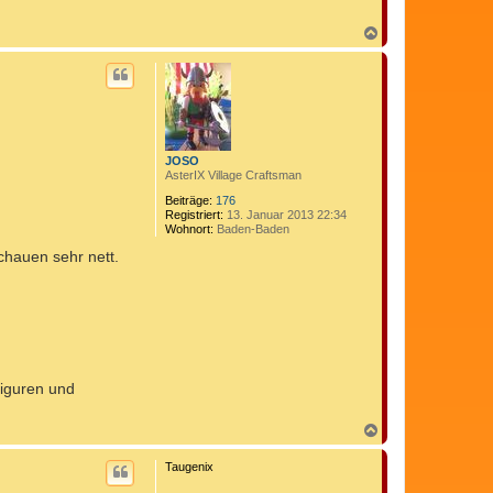
N
a
c
h
o
b
e
n
JOSO
AsterIX Village Craftsman
Beiträge:
176
Registriert:
13. Januar 2013 22:34
Wohnort:
Baden-Baden
chauen sehr nett.
Figuren und
N
a
c
Taugenix
h
o