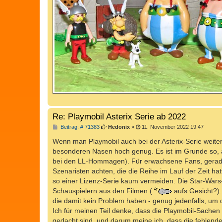
Re: Playmobil Asterix Serie ab 2022
B
Beitrag: # 71383
Hedonix
»
11. November 2022 19:47
e
i
Wenn man Playmobil auch bei der Asterix-Serie weiter
t
besonderen Nasen hoch genug. Es ist im Grunde so, 
r
a
bei den LL-Hommagen). Für erwachsene Fans, gerade 
g
Szenaristen achten, die die Reihe im Lauf der Zeit hat
so einer Lizenz-Serie kaum vermeiden. Die Star-Wars-
Schauspielern aus den Filmen (
aufs Gesicht?)
die damit kein Problem haben - genug jedenfalls, um d
Ich für meinen Teil denke, dass die Playmobil-Sache
gedacht sind, und darum meine ich, dass die fehlend