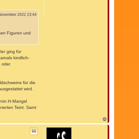
b
e
n
 November 2022 23:44
hen Figuren und
er ging für
amals kindlich-
- oder
ldschweine für die
usgestattet wird.
tamin H-Mangel
rierten Teint. Samt
N
a
c
h
o