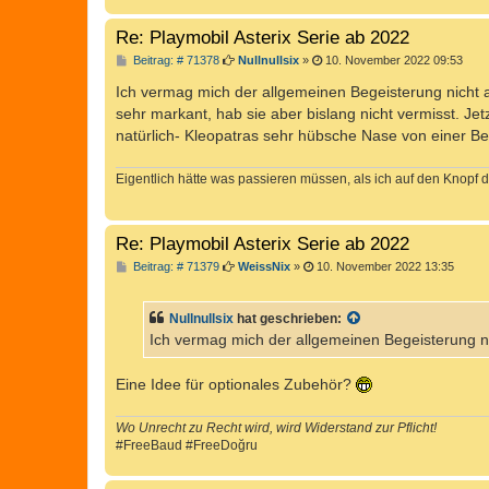
g
Re: Playmobil Asterix Serie ab 2022
B
Beitrag: # 71378
Nullnullsix
»
10. November 2022 09:53
e
i
Ich vermag mich der allgemeinen Begeisterung nicht a
t
sehr markant, hab sie aber bislang nicht vermisst. Jet
r
a
natürlich- Kleopatras sehr hübsche Nase von einer Be
g
Eigentlich hätte was passieren müssen, als ich auf den Knopf d
Re: Playmobil Asterix Serie ab 2022
B
Beitrag: # 71379
WeissNix
»
10. November 2022 13:35
e
i
t
Nullnullsix
hat geschrieben:
r
a
Ich vermag mich der allgemeinen Begeisterung n
g
Eine Idee für optionales Zubehör?
Wo Unrecht zu Recht wird, wird Widerstand zur Pflicht!
#FreeBaud #FreeDoğru