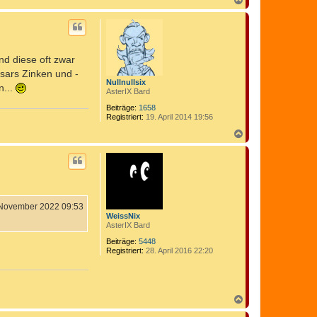
a
c
h
o
b
nd diese oft zwar
e
n
esars Zinken und -
Nullnullsix
n...
AsterIX Bard
Beiträge:
1658
Registriert:
19. April 2014 19:56
N
a
c
h
o
b
e
n
 November 2022 09:53
WeissNix
AsterIX Bard
Beiträge:
5448
Registriert:
28. April 2016 22:20
N
a