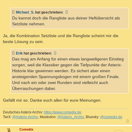
e
i
t
Michael_S.
hat geschrieben:
r
a
Du kannst doch die Rangliste aus deiner Heftübersicht als
g
Setzliste nehmen.
Ja, die Kombination Setzliste und die Rangliste scheint mir die
beste Lösung zu sein.
Erik
hat geschrieben:
Das mag am Anfang für einen etwas langweiligeren Einstieg
sorgen, weil die Klassiker gegen die Tiefpunkte der Asterix-
Historie klar gewinnen werden. Es sichert aber einen
ansteigenden Spannungsbogen mit einem großen Finale.
Und nach ein oder zwei Runden sind vielleicht auch
Überraschungen dabei.
Gefällt mir so. Danke euch allen für eure Meinungen.
Deutsches Asterix Archiv:
https://www.comedix.de
TwiX:
@Asterix-Archiv
, Mastodon:
@Asterix_Archiv
, Bluesky:
@comedix.de
c
Comedix