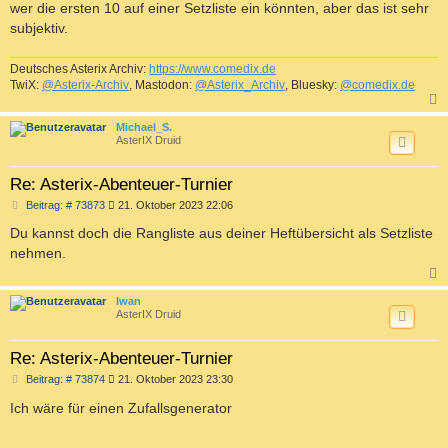
wer die ersten 10 auf einer Setzliste ein könnten, aber das ist sehr
subjektiv.
Deutsches Asterix Archiv:
https://www.comedix.de
TwiX:
@Asterix-Archiv
, Mastodon:
@Asterix_Archiv
, Bluesky:
@comedix.de
c
Michael_S.
AsterIX Druid
Re: Asterix-Abenteuer-Turnier
B
Beitrag: # 73873
21. Oktober 2023 22:06
e
i
Du kannst doch die Rangliste aus deiner Heftübersicht als Setzliste
t
nehmen.
r
a
g
c
Iwan
AsterIX Druid
Re: Asterix-Abenteuer-Turnier
B
Beitrag: # 73874
21. Oktober 2023 23:30
e
i
Ich wäre für einen Zufallsgenerator
t
r
a