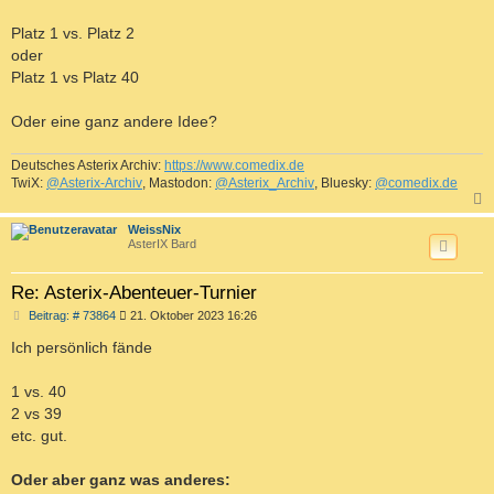
Platz 1 vs. Platz 2
oder
Platz 1 vs Platz 40
Oder eine ganz andere Idee?
Deutsches Asterix Archiv:
https://www.comedix.de
TwiX:
@Asterix-Archiv
, Mastodon:
@Asterix_Archiv
, Bluesky:
@comedix.de
c
WeissNix
AsterIX Bard
Re: Asterix-Abenteuer-Turnier
B
Beitrag: # 73864
21. Oktober 2023 16:26
e
i
Ich persönlich fände
t
r
a
1 vs. 40
g
2 vs 39
etc. gut.
Oder aber ganz was anderes: