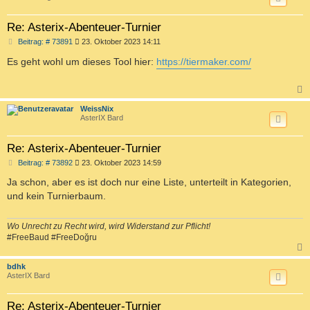
Re: Asterix-Abenteuer-Turnier
B
Beitrag: # 73891
23. Oktober 2023 14:11
e
i
Es geht wohl um dieses Tool hier:
https://tiermaker.com/
t
r
a
g
c
WeissNix
AsterIX Bard
Re: Asterix-Abenteuer-Turnier
B
Beitrag: # 73892
23. Oktober 2023 14:59
e
i
Ja schon, aber es ist doch nur eine Liste, unterteilt in Kategorien,
t
und kein Turnierbaum.
r
a
g
Wo Unrecht zu Recht wird, wird Widerstand zur Pflicht!
#FreeBaud #FreeDoğru
c
bdhk
AsterIX Bard
Re: Asterix-Abenteuer-Turnier