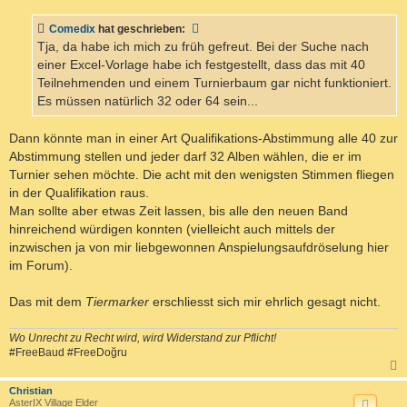
i
t
Comedix
hat geschrieben:
r
a
Tja, da habe ich mich zu früh gefreut. Bei der Suche nach
g
einer Excel-Vorlage habe ich festgestellt, dass das mit 40
Teilnehmenden und einem Turnierbaum gar nicht funktioniert.
Es müssen natürlich 32 oder 64 sein...
Dann könnte man in einer Art Qualifikations-Abstimmung alle 40 zur
Abstimmung stellen und jeder darf 32 Alben wählen, die er im
Turnier sehen möchte. Die acht mit den wenigsten Stimmen fliegen
in der Qualifikation raus.
Man sollte aber etwas Zeit lassen, bis alle den neuen Band
hinreichend würdigen konnten (vielleicht auch mittels der
inzwischen ja von mir liebgewonnen Anspielungsaufdröselung hier
im Forum).
Das mit dem
Tiermarker
erschliesst sich mir ehrlich gesagt nicht.
Wo Unrecht zu Recht wird, wird Widerstand zur Pflicht!
#FreeBaud #FreeDoğru
c
Christian
AsterIX Village Elder