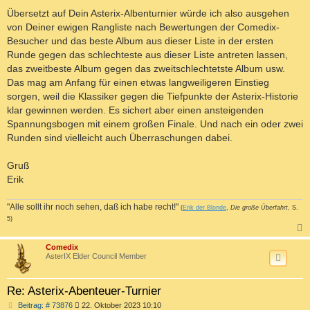
Übersetzt auf Dein Asterix-Albenturnier würde ich also ausgehen
von Deiner ewigen Rangliste nach Bewertungen der Comedix-
Besucher und das beste Album aus dieser Liste in der ersten
Runde gegen das schlechteste aus dieser Liste antreten lassen,
das zweitbeste Album gegen das zweitschlechtetste Album usw.
Das mag am Anfang für einen etwas langweiligeren Einstieg
sorgen, weil die Klassiker gegen die Tiefpunkte der Asterix-Historie
klar gewinnen werden. Es sichert aber einen ansteigenden
Spannungsbogen mit einem großen Finale. Und nach ein oder zwei
Runden sind vielleicht auch Überraschungen dabei.
Gruß
Erik
"Alle sollt ihr noch sehen, daß ich habe recht!"
(
Erik der Blonde
,
Die große Überfahrt
, S.
5)
c
Comedix
AsterIX Elder Council Member
Re: Asterix-Abenteuer-Turnier
B
Beitrag: # 73876
22. Oktober 2023 10:10