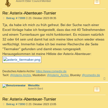
AsterIX Elder Council Member
Re: Asterix-Abenteuer-Turnier
B
Beitrag: # 73888
23. Oktober 2023 09:35
e
i
Tja, da habe ich mich zu früh gefreut. Bei der Suche nach einer
t
Excel-Vorlage habe ich festgestellt, dass das mit 40 Teilnehmenden
r
a
und einem Turnierbaum gar nicht funktioniert. Es müssen natürlich
g
32 oder 64 sein und damit hat sich meine Idee schon wieder etwas
verflüchtigt. Immerhin habe ich bei meiner Recherche die Seite
"Tiermaker" gefunden und damit etwas rumgespielt.
Herausgekommen ist meine Hitliste der Asterix-Abenteuer:
Deutsches Asterix Archiv:
https://www.comedix.de
TwiX:
@Asterix-Archiv
, Mastodon:
@Asterix_Archiv
, Bluesky:
@comedix.de
c
WeissNix
AsterIX Bard
Re: Asterix-Abenteuer-Turnier
B
Beitrag: # 73890
23. Oktober 2023 13:05
e