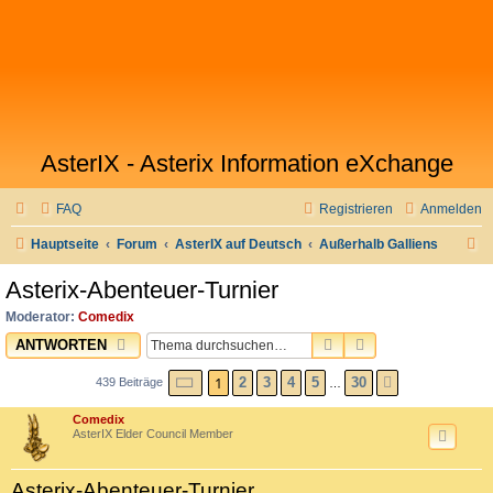
AsterIX - Asterix Information eXchange
FAQ
Registrieren
Anmelden
S
Hauptseite
Forum
AsterIX auf Deutsch
Außerhalb Galliens
u
Asterix-Abenteuer-Turnier
c
Moderator:
Comedix
h
SUCHE
ERWEITERTE SU
ANTWORTEN
e
SEITE
1
1
VON
30
2
3
4
5
30
439 Beiträge
NÄCHSTE
…
Comedix
AsterIX Elder Council Member
Asterix-Abenteuer-Turnier