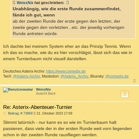
WeissNix
hat geschrieben:
r
a
Unabhängig, wie die erste Runde zusammenfindet,
g
fände ich gut, wenn
ab der zweiten Runde der erste gegen den letzten, der
zweite gegen den vorletzten...etc. der jeweilig vorherigen
Runde antreten würde.
Ich dachte bei meinem System eher an das Prinzip Tennis. Wenn
ich das so mache, wie du es hier vorschlägst, lässt sich das wie in
einem Turnierbaum nicht visuell darstellen.
Deutsches Asterix Archiv:
https://www.comedix.de
TwiX:
@Asterix-Archiv
, Mastodon:
@Asterix_Archiv
, Bluesky:
@comedix.de
c
WeissNix
AsterIX Bard
Re: Asterix-Abenteuer-Turnier
B
Beitrag: # 73869
21. Oktober 2023 17:09
e
i
Stimmt latürnich - nur kann es so wie im Turnierbaum halt
t
passieren, dass viele der in der ersten Runde weit vorn liegenden
r
a
schon in der zweiten Runde rausfliegen werden.
g