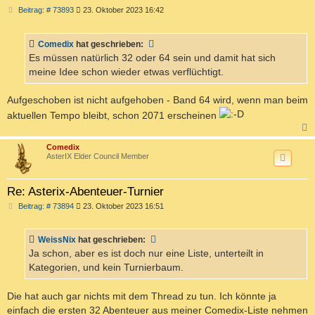
B
Beitrag: # 73893
23. Oktober 2023 16:42
e
i
t
Comedix
hat geschrieben:
r
a
Es müssen natürlich 32 oder 64 sein und damit hat sich
g
meine Idee schon wieder etwas verflüchtigt.
Aufgeschoben ist nicht aufgehoben - Band 64 wird, wenn man beim
aktuellen Tempo bleibt, schon 2071 erscheinen
c
Comedix
AsterIX Elder Council Member
Re: Asterix-Abenteuer-Turnier
B
Beitrag: # 73894
23. Oktober 2023 16:51
e
i
t
WeissNix
hat geschrieben:
r
a
Ja schon, aber es ist doch nur eine Liste, unterteilt in
g
Kategorien, und kein Turnierbaum.
Die hat auch gar nichts mit dem Thread zu tun. Ich könnte ja
einfach die ersten 32 Abenteuer aus meiner Comedix-Liste nehmen