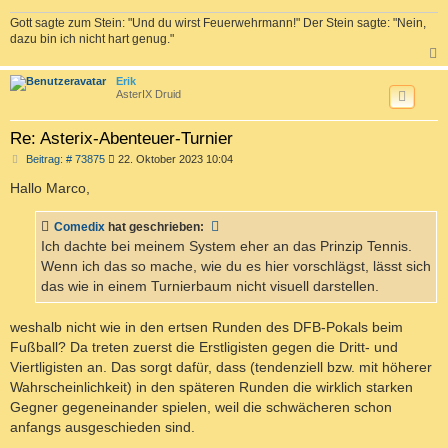
g
Gott sagte zum Stein: "Und du wirst Feuerwehrmann!" Der Stein sagte: "Nein,
dazu bin ich nicht hart genug."
c
Erik
AsterIX Druid
Re: Asterix-Abenteuer-Turnier
B
Beitrag: # 73875
22. Oktober 2023 10:04
e
i
Hallo Marco,
t
r
a
Comedix
hat geschrieben:
g
Ich dachte bei meinem System eher an das Prinzip Tennis.
Wenn ich das so mache, wie du es hier vorschlägst, lässt sich
das wie in einem Turnierbaum nicht visuell darstellen.
weshalb nicht wie in den ertsen Runden des DFB-Pokals beim
Fußball? Da treten zuerst die Erstligisten gegen die Dritt- und
Viertligisten an. Das sorgt dafür, dass (tendenziell bzw. mit höherer
Wahrscheinlichkeit) in den späteren Runden die wirklich starken
Gegner gegeneinander spielen, weil die schwächeren schon
anfangs ausgeschieden sind.