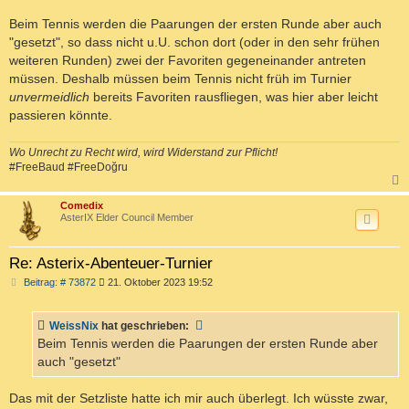
Beim Tennis werden die Paarungen der ersten Runde aber auch
"gesetzt", so dass nicht u.U. schon dort (oder in den sehr frühen
weiteren Runden) zwei der Favoriten gegeneinander antreten
müssen. Deshalb müssen beim Tennis nicht früh im Turnier
unvermeidlich
bereits Favoriten rausfliegen, was hier aber leicht
passieren könnte.
Wo Unrecht zu Recht wird, wird Widerstand zur Pflicht!
#FreeBaud #FreeDoğru
c
Comedix
AsterIX Elder Council Member
Re: Asterix-Abenteuer-Turnier
B
Beitrag: # 73872
21. Oktober 2023 19:52
e
i
t
WeissNix
hat geschrieben:
r
a
Beim Tennis werden die Paarungen der ersten Runde aber
g
auch "gesetzt"
Das mit der Setzliste hatte ich mir auch überlegt. Ich wüsste zwar,