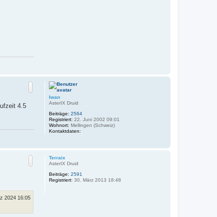
N
a
c
h
o
Iwan
b
AsterIX Druid
ufzeit 4.5
e
Beiträge:
2564
n
Registriert:
22. Juni 2002 09:01
Wohnort:
Mellingen (Schweiz)
K
Kontaktdaten:
o
N
n
t
a
a
c
Terraix
k
h
AsterIX Druid
t
o
d
Beiträge:
2591
b
a
Registriert:
30. März 2013 18:48
e
t
e
n
n
rz 2024 16:05
v
o
n