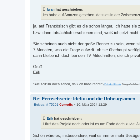
t
r
a
Iwan
hat geschrieben:
g
Ich habe auf Amazon gesehen, dass es in der Zwischenzei
ja, auf Französisch gibt es die schon länger. Ich hatte si
bzw. dann tatsächlich erschienen sind, weiß ich jetzt nich
Sie scheinen auch nicht der große Renner zu sein, wenn s
7 Monaten, was die Frage aufwirft, ob sie überhaupt verfüg
dann bleibe ich doch bei den TV Mitschnitten, die ich priva
Gruß
Erik
"Alle sollt ihr noch sehen, daß ich habe recht!"
(
Erik der Blonde
,
Die große Überfa
Re: Fernsehserie: Idefix und die Unbeugsamen
B
Beitrag: # 75201
Comedix
»
10. März 2024 12:29
e
i
t
Erik
hat geschrieben:
r
a
Läuft das Projekt noch oder ist es am Ende doch zuviel 
g
Schön wäre es, insbesondere, weil es immer mehr Bezüge zu