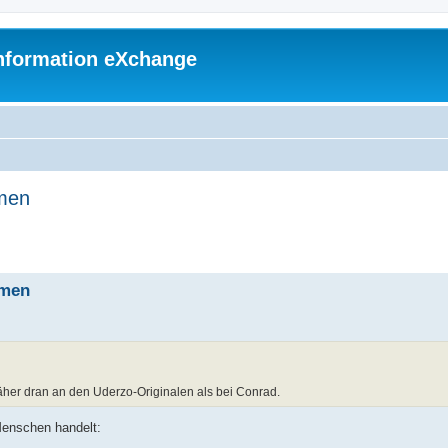
 Information eXchange
amen
he
amen
näher dran an den Uderzo-Originalen als bei Conrad.
 Menschen handelt: