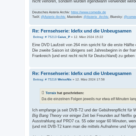
nicht verloren, sondern würden irgendwann verwendet werd
Deutsches Asterix Archiv:
https://www.comedix.de
TwiX:
@Asterix-Archiv
, Mastodon:
@Asterix_Archiv
, Bluesky:
@comed
Re: Fernsehserie: Idefix und die Unbeugsamen
B
Beitrag: # 75213
Caius_P
»
12. März 2024 15:22
e
i
Eine DVD Laufzeit von 264 min spricht für die erste Hälfte 
t
Die zweite Saison ist übrigens seit Jahresbeginn in der f
r
a
Frankreich (und erst recht nicht für Deutschland) zu geben 
g
Re: Fernsehserie: Idefix und die Unbeugsamen
B
Beitrag: # 75216
WeissNix
»
12. März 2024 17:58
e
i
t
Terraix
hat geschrieben:
r
a
Da die einzelnen Folgen jeweils nur etwa elf Minuten la
g
Ich empfange ja seit DVB-T2 und der Gebührenpflicht für 
Big Bang Theory
vor einiger Zeit bei Freunden auf Netflix 
Ausstrahlung auf PRO7 ca. 55 oder sogar 60 Minuten, wenn
(und mit DVB-T2 kann man die mittels Aufnahme und Vopr