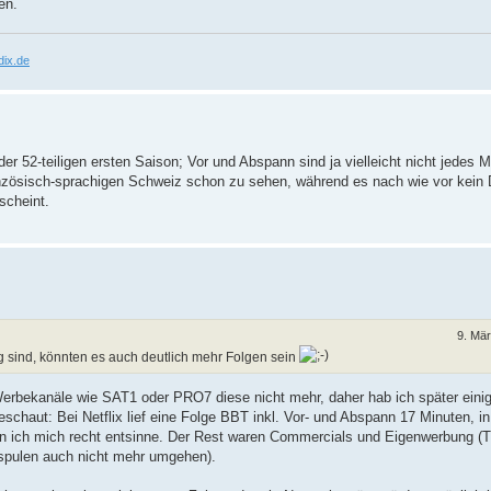
en.
ix.de
der 52-teiligen ersten Saison; Vor und Abspann sind ja vielleicht nicht jedes M
ranzösisch-sprachigen Schweiz schon zu sehen, während es nach wie vor kein
scheint.
9. Mä
ng sind, könnten es auch deutlich mehr Folgen sein
Werbekanäle wie SAT1 oder PRO7 diese nicht mehr, daher hab ich später eini
geschaut: Bei Netflix lief eine Folge BBT inkl. Vor- und Abspann 17 Minuten, in
 ich mich recht entsinne. Der Rest waren Commercials und Eigenwerbung (Trai
spulen auch nicht mehr umgehen).