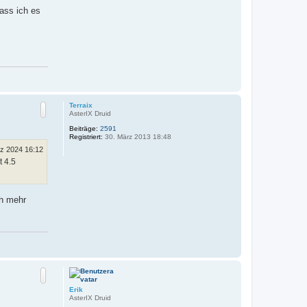
I
w
ass ich es
a
n
N
a
c
Terraix
h
AsterIX Druid
o
Beiträge:
2591
b
Registriert:
30. März 2013 18:48
e
rz 2024 16:12
n
t 4.5
ch mehr
N
a
c
h
o
Erik
b
AsterIX Druid
e