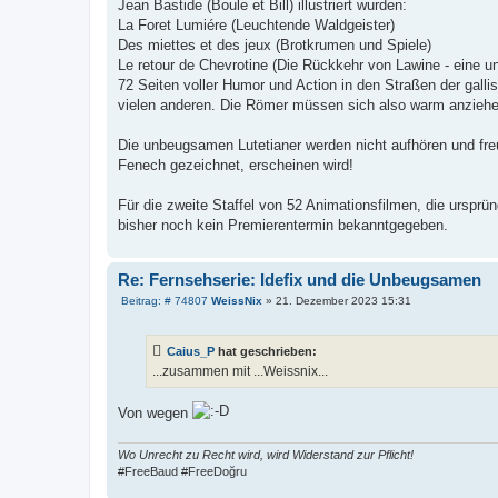
a
Jean Bastide (Boule et Bill) illustriert wurden:
g
La Foret Lumiére (Leuchtende Waldgeister)
Des miettes et des jeux (Brotkrumen und Spiele)
Le retour de Chevrotine (Die Rückkehr von Lawine - eine unv
72 Seiten voller Humor und Action in den Straßen der gall
vielen anderen. Die Römer müssen sich also warm anziehe
Die unbeugsamen Lutetianer werden nicht aufhören und fr
Fenech gezeichnet, erscheinen wird!
Für die zweite Staffel von 52 Animationsfilmen, die ursprü
bisher noch kein Premierentermin bekanntgegeben.
Re: Fernsehserie: Idefix und die Unbeugsamen
B
Beitrag: # 74807
WeissNix
»
21. Dezember 2023 15:31
e
i
t
Caius_P
hat geschrieben:
r
a
...zusammen mit ...Weissnix...
g
Von wegen
Wo Unrecht zu Recht wird, wird Widerstand zur Pflicht!
#FreeBaud #FreeDoğru