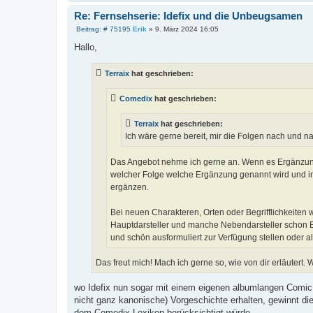
Re: Fernsehserie: Idefix und die Unbeugsamen
B
Beitrag: # 75195
Erik
»
9. März 2024 16:05
e
i
Hallo,
t
r
a
Terraix
hat geschrieben:
g
Comedix
hat geschrieben:
Terraix
hat geschrieben:
Ich wäre gerne bereit, mir die Folgen nach und 
Das Angebot nehme ich gerne an. Wenn es Ergänzunge
welcher Folge welche Ergänzung genannt wird und i
ergänzen.
Bei neuen Charakteren, Orten oder Begrifflichkeiten wär
Hauptdarsteller und manche Nebendarsteller schon Bild
und schön ausformuliert zur Verfügung stellen oder a
Das freut mich! Mach ich gerne so, wie von dir erläutert
wo Idefix nun sogar mit einem eigenen albumlangen Comic v
nicht ganz kanonische) Vorgeschichte erhalten, gewinnt di
dem Comedix-Lexikon berücksichtigt würde.