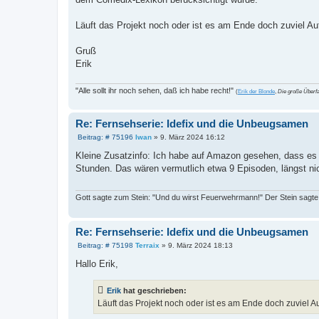
Läuft das Projekt noch oder ist es am Ende doch zuviel A
Gruß
Erik
"Alle sollt ihr noch sehen, daß ich habe recht!"
(
Erik der Blonde
,
Die große Überfa
Re: Fernsehserie: Idefix und die Unbeugsamen
B
Beitrag: # 75196
Iwan
»
9. März 2024 16:12
e
i
Kleine Zusatzinfo: Ich habe auf Amazon gesehen, dass es i
t
Stunden. Das wären vermutlich etwa 9 Episoden, längst nich
r
a
g
Gott sagte zum Stein: "Und du wirst Feuerwehrmann!" Der Stein sagte: 
Re: Fernsehserie: Idefix und die Unbeugsamen
B
Beitrag: # 75198
Terraix
»
9. März 2024 18:13
e
i
Hallo Erik,
t
r
a
Erik
hat geschrieben:
g
Läuft das Projekt noch oder ist es am Ende doch zuviel 