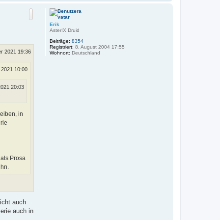
a
c
h
o
Erik
b
AsterIX Druid
e
Beiträge:
8354
n
Registriert:
8. August 2004 17:55
r 2021 19:36
Wohnort:
Deutschland
 2021 10:00
2021 20:03
eiben, in
rie
 als Prosa
ihn.
icht auch
erie auch in