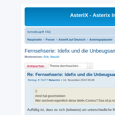
AsterIX - Asterix
Schnellzugriff
FAQ
Hauptseite
Forum
AsterIX auf Deutsch
Asterixgeplauder
Fernsehserie: Idefix und die Unbeugs
Moderatoren:
Erik
,
Maulaf
Suche
Erweiterte Suc
Antworten
Re: Fernsehserie: Idefix und die Unbeugs
B
Beitrag: # 74477
Batavirix
»
14. November 2023 09:48
e
i
t
r
a
Arnd hat geschrieben:
g
Wer zeichnet eigentlich diese Idefix-Comics? Das ist ja 
Auffällig ist, dass es sich (teilweise) um unterschiedliche