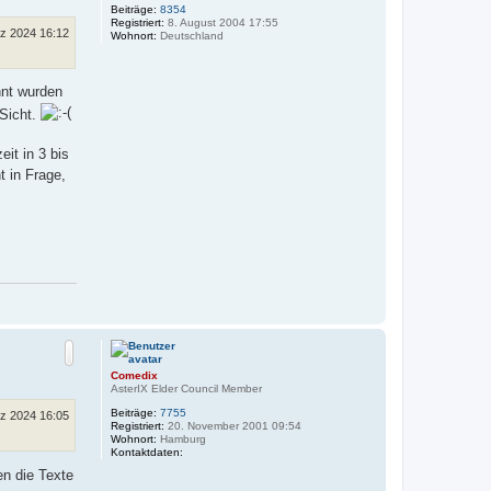
Beiträge:
8354
n
Registriert:
8. August 2004 17:55
rz 2024 16:12
Wohnort:
Deutschland
nnt wurden
 Sicht.
eit in 3 bis
t in Frage,
N
a
c
h
o
Comedix
b
AsterIX Elder Council Member
e
Beiträge:
7755
rz 2024 16:05
n
Registriert:
20. November 2001 09:54
Wohnort:
Hamburg
K
Kontaktdaten:
o
en die Texte
n
t