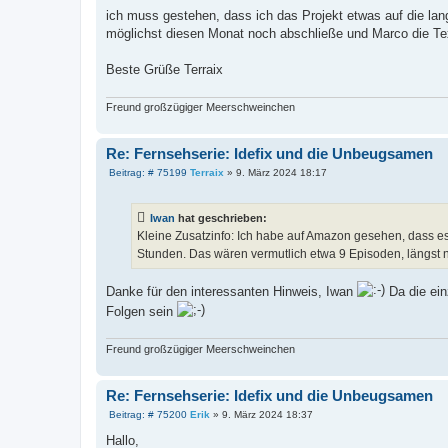
ich muss gestehen, dass ich das Projekt etwas auf die l
möglichst diesen Monat noch abschließe und Marco die Text
Beste Grüße Terraix
Freund großzügiger Meerschweinchen
Re: Fernsehserie: Idefix und die Unbeugsamen
B
Beitrag: # 75199
Terraix
»
9. März 2024 18:17
e
i
t
Iwan
hat geschrieben:
r
a
Kleine Zusatzinfo: Ich habe auf Amazon gesehen, dass es 
g
Stunden. Das wären vermutlich etwa 9 Episoden, längst nic
Danke für den interessanten Hinweis, Iwan
Da die ein
Folgen sein
Freund großzügiger Meerschweinchen
Re: Fernsehserie: Idefix und die Unbeugsamen
B
Beitrag: # 75200
Erik
»
9. März 2024 18:37
e
i
Hallo,