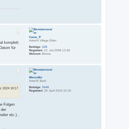
a
k
t
d
a
N
t
a
e
n
c
v
h
o
o
Caius_P
n
b
AsterIX Village Elder
C
al komplett.
e
o
Beiträge:
328
 Datum für
n
m
Registriert:
22. Juli 2008 12:49
e
Wohnort:
Brema
d
i
N
x
a
c
h
o
WeissNix
b
AsterIX Bard
e
Beiträge:
5448
rz 2024 18:17
n
Registriert:
28. April 2016 22:20
ge Folgen
 der
ler etc.)...