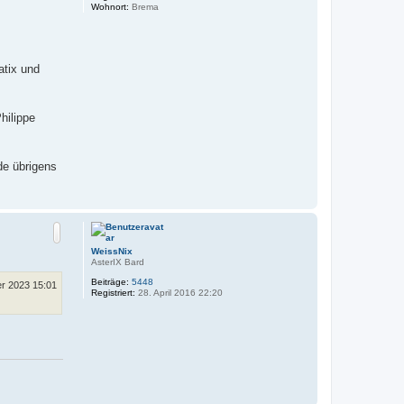
Wohnort:
Brema
atix und
hilippe
de übrigens
N
a
c
h
o
WeissNix
b
AsterIX Bard
e
Beiträge:
5448
r 2023 15:01
n
Registriert:
28. April 2016 22:20
N