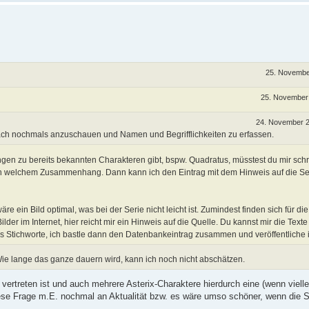
25. Novembe
25. November
24. November 
nach nochmals anzuschauen und Namen und Begrifflichkeiten zu erfassen.
n zu bereits bekannten Charakteren gibt, bspw. Quadratus, müsstest du mir schr
n welchem Zusammenhang. Dann kann ich den Eintrag mit dem Hinweis auf die Se
e ein Bild optimal, was bei der Serie nicht leicht ist. Zumindest finden sich für die
er im Internet, hier reicht mir ein Hinweis auf die Quelle. Du kannst mir die Texte
ls Stichworte, ich bastle dann den Datenbankeintrag zusammen und veröffentliche 
. Wie lange das ganze dauern wird, kann ich noch nicht abschätzen.
ertreten ist und auch mehrere Asterix-Charaktere hierdurch eine (wenn vielle
ese Frage m.E. nochmal an Aktualität bzw. es wäre umso schöner, wenn die S