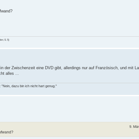
ufwand?
hrt
, S. 5)
n der Zwischenzeit eine DVD gibt, allerdings nur auf Französisch, und mit La
t alles ...
"Nein, dazu bin ich nicht hart genug."
9. Mä
Aufwand?