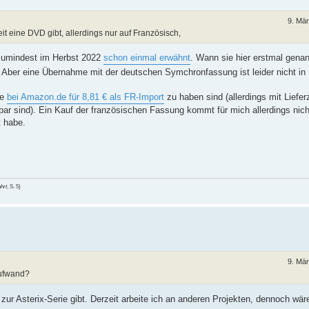
9. Mä
t eine DVD gibt, allerdings nur auf Französisch,
e zumindest im Herbst 2022
schon einmal erwähnt
. Wann sie hier erstmal gena
t. Aber eine Übernahme mit der deutschen Symchronfassung ist leider nicht in
ie
bei Amazon.de für 8,81 € als FR-Import
zu haben sind (allerdings mit Lieferz
bar sind). Ein Kauf der französischen Fassung kommt für mich allerdings nich
t habe.
hrt
, S. 5)
9. Mä
Aufwand?
r Asterix-Serie gibt. Derzeit arbeite ich an anderen Projekten, dennoch wär