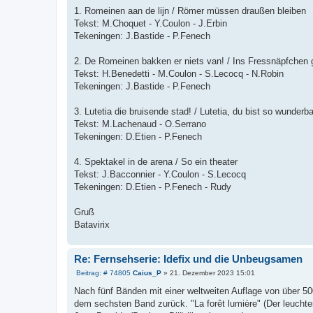
1. Romeinen aan de lijn / Römer müssen draußen bleiben
Tekst: M.Choquet - Y.Coulon - J.Erbin
Tekeningen: J.Bastide - P.Fenech
2. De Romeinen bakken er niets van! / Ins Fressnäpfchen 
Tekst: H.Benedetti - M.Coulon - S.Lecocq - N.Robin
Tekeningen: J.Bastide - P.Fenech
3. Lutetia die bruisende stad! / Lutetia, du bist so wunderba
Tekst: M.Lachenaud - O.Serrano
Tekeningen: D.Etien - P.Fenech
4. Spektakel in de arena / So ein theater
Tekst: J.Bacconnier - Y.Coulon - S.Lecocq
Tekeningen: D.Etien - P.Fenech - Rudy
Gruß
Batavirix
Re: Fernsehserie: Idefix und die Unbeugsamen
B
Beitrag: # 74805
Caius_P
»
21. Dezember 2023 15:01
e
i
Nach fünf Bänden mit einer weltweiten Auflage von über 5
t
dem sechsten Band zurück. "La forêt lumière" (Der leuchte
r