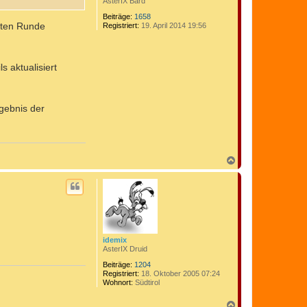
AsterIX Bard
Beiträge:
1658
sten Runde
Registriert:
19. April 2014 19:56
s aktualisiert
rgebnis der
N
a
c
h
o
b
e
n
idemix
AsterIX Druid
Beiträge:
1204
Registriert:
18. Oktober 2005 07:24
Wohnort:
Südtirol
N