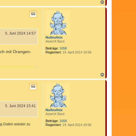
N
a
c
h
o
b
e
n
5. Juni 2024 14:57
Nullnullsix
AsterIX Bard
Beiträge:
1658
uch mit Orangen-
Registriert:
19. April 2014 19:56
N
a
c
h
o
b
e
n
5. Juni 2024 15:41
Nullnullsix
AsterIX Bard
Beiträge:
1658
gg-Daten wieder zu
Registriert:
19. April 2014 19:56