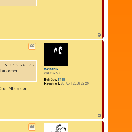
C
o
m
e
d
i
x
N
a
c
h
o
b
e
n
5. Juni 2024 13:17
WeissNix
lattformen
AsterIX Bard
Beiträge:
5448
Registriert:
28. April 2016 22:20
lären Alben der
N
a
c
h
o