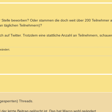
er Stelle beworben? Oder stammen die doch weit über 200 Teilnehmer 
 an täglichen Teilnehmern)?
h auf Twitter. Trotzdem eine stattliche Anzahl an Teilnehmern, schauen
eändert.
 (gesperrten) Threads.
d der letzte Beitrag gelöscht ist. Das hat Marco wohl geändert.