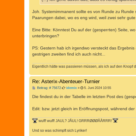
g
Joh. Systemimmanent sollte es von Runde zu Runde 
Paarungen dabei, wo es eng wird, weil zwei sehr gute 
Eine Bitte: Könntest Du auf der (gesperrten) Seite, wo
unterbringen?
PS: Gestern hab ich irgendwo versteckt das Ergebnis 
gestrigen zweiten find ich auch nicht...
Eigentlich hätte was passieren müssen, als ich auf den Knopf d
Re: Asterix-Abenteuer-Turnier
B
Beitrag: # 75672
idemix
»
5. Juni 2024 10:55
e
i
Die findest du in der Tabelle im letzten Post des (ges
t
r
a
Edit: bzw. jetzt gleich im Eröffnungspost, während der
g
wuff! wuff! JAUL? JÅUL! GRRRØØØÅÅRRR!
Und so was schimpft sich Lyriker!