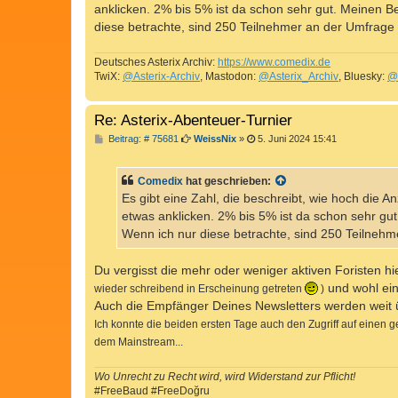
anklicken. 2% bis 5% ist da schon sehr gut. Meinen B
diese betrachte, sind 250 Teilnehmer an der Umfrage 
Deutsches Asterix Archiv:
https://www.comedix.de
TwiX:
@Asterix-Archiv
, Mastodon:
@Asterix_Archiv
, Bluesky:
@
Re: Asterix-Abenteuer-Turnier
B
Beitrag: # 75681
WeissNix
»
5. Juni 2024 15:41
e
i
t
Comedix
hat geschrieben:
r
a
Es gibt eine Zahl, die beschreibt, wie hoch die A
g
etwas anklicken. 2% bis 5% ist da schon sehr gu
Wenn ich nur diese betrachte, sind 250 Teilnehm
Du vergisst die mehr oder weniger aktiven Foristen hi
und wohl ein
wieder schreibend in Erscheinung getreten
)
Auch die Empfänger Deines Newsletters werden weit ü
Ich konnte die beiden ersten Tage auch den Zugriff auf einen 
dem Mainstream...
Wo Unrecht zu Recht wird, wird Widerstand zur Pflicht!
#FreeBaud #FreeDoğru