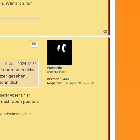
n
en. Wenn ich nur
t
a
k
t
d
a
t
N
e
a
n
c
v
h
o
o
n
b
C
e
o
n
m
5. Juni 2024 15:31
e
WeissNix
ie dann auch aktiv
d
AsterIX Bard
i
utzer gesehen.
x
Beiträge:
5448
hnittlich.
Registriert:
28. April 2016 22:20
ngerer Absenz hier
tt nach oben pushen.
ang schwimme ich mit