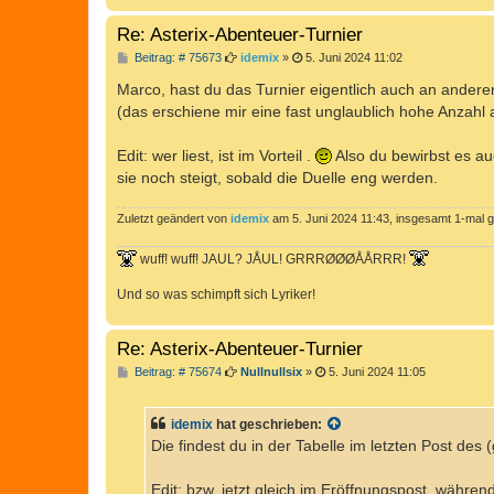
Re: Asterix-Abenteuer-Turnier
B
Beitrag: # 75673
idemix
»
5. Juni 2024 11:02
e
i
Marco, hast du das Turnier eigentlich auch an ander
t
(das erschiene mir eine fast unglaublich hohe Anzahl
r
a
g
Edit: wer liest, ist im Vorteil .
Also du bewirbst es auc
sie noch steigt, sobald die Duelle eng werden.
Zuletzt geändert von
idemix
am 5. Juni 2024 11:43, insgesamt 1-mal g
wuff! wuff! JAUL? JÅUL! GRRRØØØÅÅRRR!
Und so was schimpft sich Lyriker!
Re: Asterix-Abenteuer-Turnier
B
Beitrag: # 75674
Nullnullsix
»
5. Juni 2024 11:05
e
i
t
idemix
hat geschrieben:
r
a
Die findest du in der Tabelle im letzten Post des
g
Edit: bzw. jetzt gleich im Eröffnungspost, währen