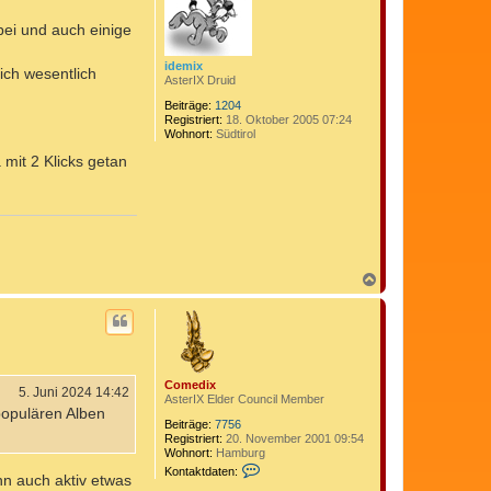
b
bei und auch einige
e
n
idemix
lich wesentlich
AsterIX Druid
Beiträge:
1204
Registriert:
18. Oktober 2005 07:24
Wohnort:
Südtirol
mit 2 Klicks getan
N
a
c
h
o
b
e
Comedix
n
5. Juni 2024 14:42
AsterIX Elder Council Member
populären Alben
Beiträge:
7756
Registriert:
20. November 2001 09:54
Wohnort:
Hamburg
K
Kontaktdaten:
nn auch aktiv etwas
o