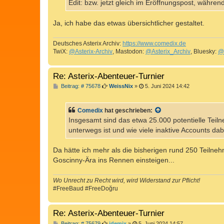
Edit: bzw. jetzt gleich im Eröffnungspost, währen
Ja, ich habe das etwas übersichtlicher gestaltet.
Deutsches Asterix Archiv:
https://www.comedix.de
TwiX:
@Asterix-Archiv
, Mastodon:
@Asterix_Archiv
, Bluesky:
@
Re: Asterix-Abenteuer-Turnier
B
Beitrag: # 75678
WeissNix
»
5. Juni 2024 14:42
e
i
t
Comedix
hat geschrieben:
r
a
Insgesamt sind das etwa 25.000 potentielle Teil
g
unterwegs ist und wie viele inaktive Accounts dab
Da hätte ich mehr als die bisherigen rund 250 Teilneh
Goscinny-Ära ins Rennen einsteigen...
Wo Unrecht zu Recht wird, wird Widerstand zur Pflicht!
#FreeBaud #FreeDoğru
Re: Asterix-Abenteuer-Turnier
B
Beitrag: # 75679
idemix
»
5. Juni 2024 14:57