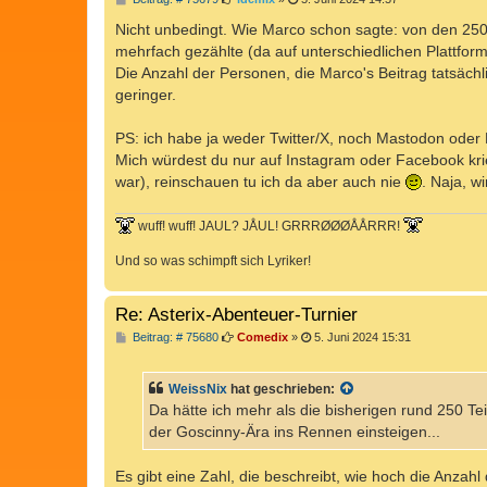
e
i
Nicht unbedingt. Wie Marco schon sagte: von den 2500
t
mehrfach gezählte (da auf unterschiedlichen Plattfor
r
a
Die Anzahl der Personen, die Marco's Beitrag tatsächli
g
geringer.
PS: ich habe ja weder Twitter/X, noch Mastodon oder 
Mich würdest du nur auf Instagram oder Facebook krie
war), reinschauen tu ich da aber auch nie
. Naja, w
wuff! wuff! JAUL? JÅUL! GRRRØØØÅÅRRR!
Und so was schimpft sich Lyriker!
Re: Asterix-Abenteuer-Turnier
B
Beitrag: # 75680
Comedix
»
5. Juni 2024 15:31
e
i
t
WeissNix
hat geschrieben:
r
a
Da hätte ich mehr als die bisherigen rund 250 Te
g
der Goscinny-Ära ins Rennen einsteigen...
Es gibt eine Zahl, die beschreibt, wie hoch die Anzah