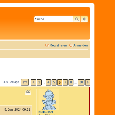
SUCHE
ERWEITERTE SU
Registrieren
Anmelden
SEITE
6
VON
30
6
1
4
5
7
8
30
439 Beiträge
VORHERIGE
NÄCHSTE
…
…
5. Juni 2024 09:21
Nullnullsix