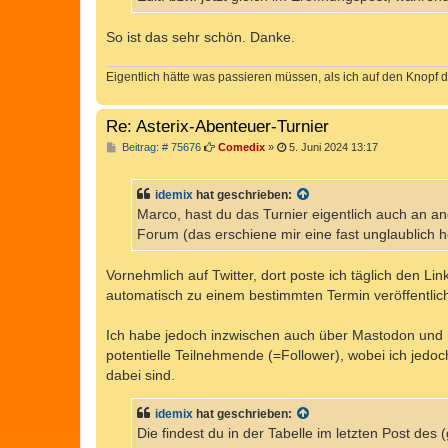
So ist das sehr schön. Danke.
Eigentlich hätte was passieren müssen, als ich auf den Knopf d
Re: Asterix-Abenteuer-Turnier
B
Beitrag: # 75676
Comedix
»
5. Juni 2024 13:17
e
i
t
idemix
hat geschrieben:
r
a
Marco, hast du das Turnier eigentlich auch an 
g
Forum (das erschiene mir eine fast unglaublich 
Vornehmlich auf Twitter, dort poste ich täglich den Lin
automatisch zu einem bestimmten Termin veröffentlich
Ich habe jedoch inzwischen auch über Mastodon und 
potentielle Teilnehmende (=Follower), wobei ich jedoc
dabei sind.
idemix
hat geschrieben:
Die findest du in der Tabelle im letzten Post des