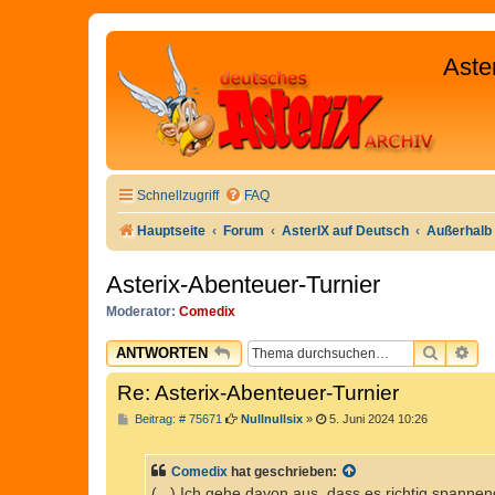
Aste
Schnellzugriff
FAQ
Hauptseite
Forum
AsterIX auf Deutsch
Außerhalb 
Asterix-Abenteuer-Turnier
Moderator:
Comedix
SUCHE
ER
ANTWORTEN
Re: Asterix-Abenteuer-Turnier
B
Beitrag: # 75671
Nullnullsix
»
5. Juni 2024 10:26
e
i
t
Comedix
hat geschrieben:
r
a
(...) Ich gehe davon aus, dass es richtig spanne