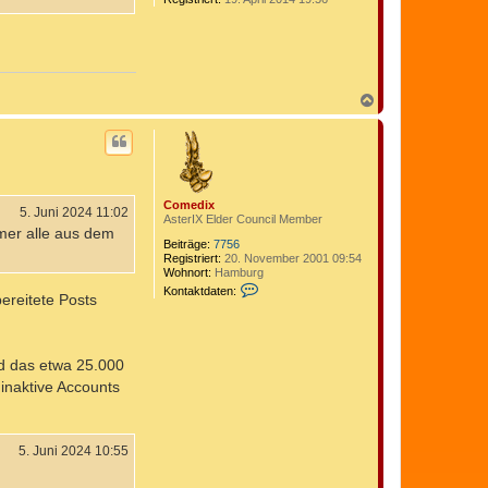
N
a
c
h
o
b
e
Comedix
n
5. Juni 2024 11:02
AsterIX Elder Council Member
mer alle aus dem
Beiträge:
7756
Registriert:
20. November 2001 09:54
Wohnort:
Hamburg
K
Kontaktdaten:
bereitete Posts
o
n
t
a
k
d das etwa 25.000
t
 inaktive Accounts
d
a
t
e
n
5. Juni 2024 10:55
v
o
n