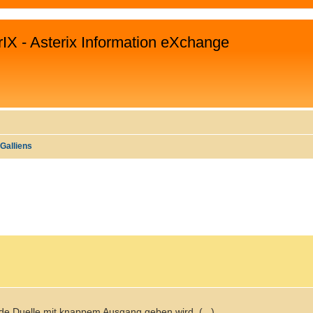
rIX - Asterix Information eXchange
Galliens
WEITERTE SUCHE
nde Duelle mit knappem Ausgang geben wird. (...)