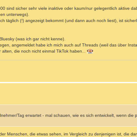
0 sind sicher sehr viele inaktive oder kaum/nur gelegentlich aktive da
men unterwegs).
ch täglich (!) angezeigt bekommt (und dann auch noch liest), ist sicher
Bluesky (was ich gar nicht kenne).
gen, angemeldet habe ich mich auch auf Threads (weil das über Insta 
ir alten, die noch nicht einmal TikTok haben...
ilnehmer/Tag erwartet - mal schauen, wie es sich entwickelt, wenn die 
l der Menschen, die etwas sehen, im Vergleich zu denjenigen ist, die da