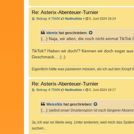
Re: Asterix-Abenteuer-Turnier
B
Beitrag: # 75685
Nullnullsix
»
5. Juni 2024 19:14
e
i
t
idemix
hat geschrieben:
r
a
(...) Naja, wir alten, die noch nicht einmal TikTok
g
TikTok? Haben wir doch!? Kennen wir doch sogar aus 
Geschmack... :) ;)
Eigentlich hätte was passieren müssen, als ich auf den Knopf d
Re: Asterix-Abenteuer-Turnier
B
Beitrag: # 75686
Nullnullsix
»
5. Juni 2024 19:17
e
i
t
WeissNix
hat geschrieben:
r
a
(...)
(selbst unser Druidenspion ist nach längerer Absen
g
Ja, ich war ne Weile weg. Unter anderem, weil mich das System
suchen...