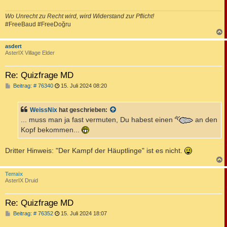
Wo Unrecht zu Recht wird, wird Widerstand zur Pflicht!
#FreeBaud #FreeDoğru
c
asdert
AsterIX Village Elder
Re: Quizfrage MD
B
Beitrag: # 76340
15. Juli 2024 08:20
e
i
t
WeissNix
hat geschrieben:
r
a
... muss man ja fast vermuten, Du habest einen
an den
g
Kopf bekommen...
Dritter Hinweis: "Der Kampf der Häuptlinge" ist es nicht.
c
Terraix
AsterIX Druid
Re: Quizfrage MD
B
Beitrag: # 76352
15. Juli 2024 18:07
e
i