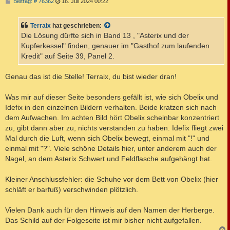
B
Beitrag: # 76362
16. Juli 2024 00:22
e
i
t
Terraix
hat geschrieben:
r
a
Die Lösung dürfte sich in Band 13 , "Asterix und der
g
Kupferkessel" finden, genauer im "Gasthof zum laufenden
Kredit" auf Seite 39, Panel 2.
Genau das ist die Stelle! Terraix, du bist wieder dran!
Was mir auf dieser Seite besonders gefällt ist, wie sich Obelix und
Idefix in den einzelnen Bildern verhalten. Beide kratzen sich nach
dem Aufwachen. Im achten Bild hört Obelix scheinbar konzentriert
zu, gibt dann aber zu, nichts verstanden zu haben. Idefix fliegt zwei
Mal durch die Luft, wenn sich Obelix bewegt, einmal mit "!" und
einmal mit "?". Viele schöne Details hier, unter anderem auch der
Nagel, an dem Asterix Schwert und Feldflasche aufgehängt hat.
Kleiner Anschlussfehler: die Schuhe vor dem Bett von Obelix (hier
schläft er barfuß) verschwinden plötzlich.
Vielen Dank auch für den Hinweis auf den Namen der Herberge.
Das Schild auf der Folgeseite ist mir bisher nicht aufgefallen.