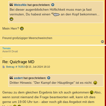
t
WeissNix
hat geschrieben:
r
a
Bei dieser augenblixlichen Höflichkeit muss man ja fast
g
vermuten, Du habest einen
an den Kopf bekommen...
Mein Herr?
Freund großzügiger Meerschweinchen
c
Terraix
AsterIX Druid
Re: Quizfrage MD
B
Beitrag: # 76353
15. Juli 2024 18:10
e
i
t
asdert
hat geschrieben:
r
a
Dritter Hinweis: "Der Kampf der Häuptlinge" ist es nicht.
g
Genau zu dem gleichen Ergebnis bin ich auch gekommen
Also,
wenn sonst niemand die Frage beantworten will, kann ich dies
gerne um 19:00 Uhr tun - aber noch gilt das Angebot mit dem