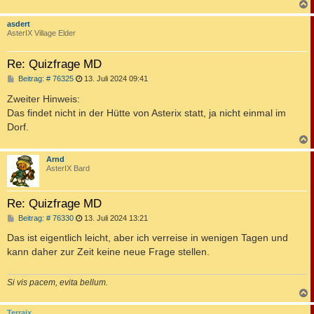
c
asdert
AsterIX Village Elder
Re: Quizfrage MD
B
Beitrag: # 76325
13. Juli 2024 09:41
e
i
Zweiter Hinweis:
t
Das findet nicht in der Hütte von Asterix statt, ja nicht einmal im
r
a
Dorf.
g
c
Arnd
AsterIX Bard
Re: Quizfrage MD
B
Beitrag: # 76330
13. Juli 2024 13:21
e
i
Das ist eigentlich leicht, aber ich verreise in wenigen Tagen und
t
kann daher zur Zeit keine neue Frage stellen.
r
a
g
Si vis pacem, evita bellum.
c
Terraix