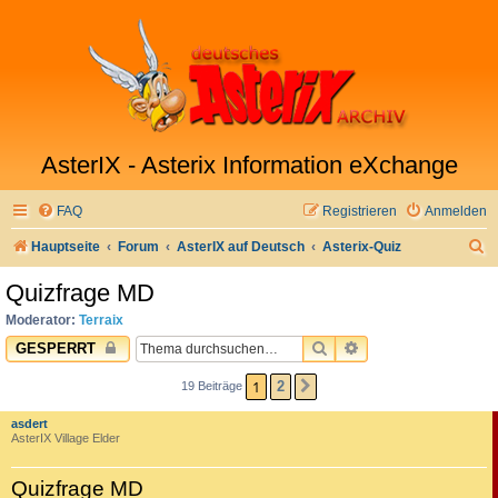
AsterIX - Asterix Information eXchange
FAQ
Registrieren
Anmelden
S
Hauptseite
Forum
AsterIX auf Deutsch
Asterix-Quiz
u
Quizfrage MD
c
Moderator:
Terraix
h
SUCHE
ERWEITERTE SUC
GESPERRT
e
1
2
19 Beiträge
NÄCHSTE
asdert
AsterIX Village Elder
Quizfrage MD