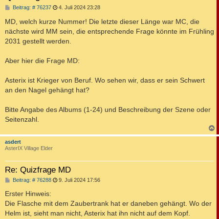
B
Beitrag: # 76237
4. Juli 2024 23:28
e
i
MD, welch kurze Nummer! Die letzte dieser Länge war MC, die
t
nächste wird MM sein, die entsprechende Frage könnte im Frühling
r
a
2031 gestellt werden.
g
Aber hier die Frage MD:
Asterix ist Krieger von Beruf. Wo sehen wir, dass er sein Schwert
an den Nagel gehängt hat?
Bitte Angabe des Albums (1-24) und Beschreibung der Szene oder
Seitenzahl.
c
asdert
AsterIX Village Elder
Re: Quizfrage MD
B
Beitrag: # 76288
9. Juli 2024 17:56
e
i
Erster Hinweis:
t
Die Flasche mit dem Zaubertrank hat er daneben gehängt. Wo der
r
a
Helm ist, sieht man nicht, Asterix hat ihn nicht auf dem Kopf.
g