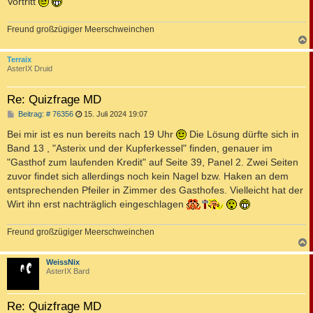
Vortritt
Freund großzügiger Meerschweinchen
c
Terraix
AsterIX Druid
Re: Quizfrage MD
B
Beitrag: # 76356
15. Juli 2024 19:07
e
i
Bei mir ist es nun bereits nach 19 Uhr
Die Lösung dürfte sich in
t
Band 13 , "Asterix und der Kupferkessel" finden, genauer im
r
a
"Gasthof zum laufenden Kredit" auf Seite 39, Panel 2. Zwei Seiten
g
zuvor findet sich allerdings noch kein Nagel bzw. Haken an dem
entsprechenden Pfeiler in Zimmer des Gasthofes. Vielleicht hat der
Wirt ihn erst nachträglich eingeschlagen
Freund großzügiger Meerschweinchen
c
WeissNix
AsterIX Bard
Re: Quizfrage MD