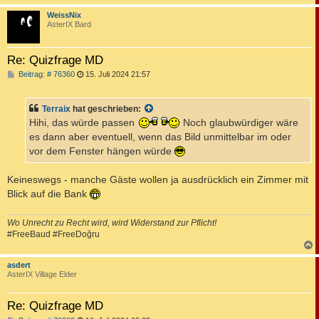
c
WeissNix
AsterIX Bard
Re: Quizfrage MD
B
Beitrag: # 76360
15. Juli 2024 21:57
e
i
t
Terraix
hat geschrieben:
r
a
Hihi, das würde passen
Noch glaubwürdiger wäre
g
es dann aber eventuell, wenn das Bild unmittelbar im oder
vor dem Fenster hängen würde
Keineswegs - manche Gäste wollen ja ausdrücklich ein Zimmer mit
Blick auf die Bank
Wo Unrecht zu Recht wird, wird Widerstand zur Pflicht!
#FreeBaud #FreeDoğru
c
asdert
AsterIX Village Elder
Re: Quizfrage MD