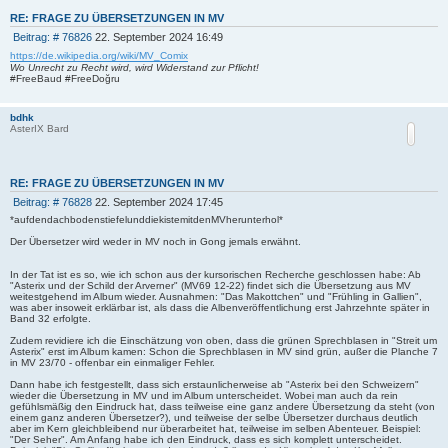
RE: FRAGE ZU ÜBERSETZUNGEN IN MV
B
Beitrag: # 76826
22. September 2024 16:49
e
https://de.wikipedia.org/wiki/MV_Comix
i
Wo Unrecht zu Recht wird, wird Widerstand zur Pflicht!
t
#FreeBaud #FreeDoğru
r
a
bdhk
g
AsterIX Bard
RE: FRAGE ZU ÜBERSETZUNGEN IN MV
B
Beitrag: # 76828
22. September 2024 17:45
e
*aufdendachbodenstiefelunddiekistemitdenMVherunterhol*
i
Der Übersetzer wird weder in MV noch in Gong jemals erwähnt.
t
r
a
In der Tat ist es so, wie ich schon aus der kursorischen Recherche geschlossen habe: Ab
g
"Asterix und der Schild der Arverner" (MV69 12-22) findet sich die Übersetzung aus MV
weitestgehend im Album wieder. Ausnahmen: "Das Makottchen" und "Frühling in Gallien",
was aber insoweit erklärbar ist, als dass die Albenveröffentlichung erst Jahrzehnte später in
Band 32 erfolgte.
Zudem revidiere ich die Einschätzung von oben, dass die grünen Sprechblasen in "Streit um
Asterix" erst im Album kamen: Schon die Sprechblasen in MV sind grün, außer die Planche 7
in MV 23/70 - offenbar ein einmaliger Fehler.
Dann habe ich festgestellt, dass sich erstaunlicherweise ab "Asterix bei den Schweizern"
wieder die Übersetzung in MV und im Album unterscheidet. Wobei man auch da rein
gefühlsmäßig den Eindruck hat, dass teilweise eine ganz andere Übersetzung da steht (von
einem ganz anderen Übersetzer?), und teilweise der selbe Übersetzer durchaus deutlich
aber im Kern gleichbleibend nur überarbeitet hat, teilweise im selben Abenteuer. Beispiel:
"Der Seher". Am Anfang habe ich den Eindruck, dass es sich komplett unterscheidet.