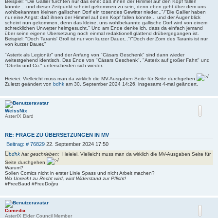
Beispiel: "Die Gallier fürchten nur das eine: daß ihnen der Himmel auf den Kopf fallen
könnte... und dieser Zeitpunkt scheint gekommen zu sein, denn eben geht über dem uns
wohlbekannten kleinen gallischen Dorf ein tosendes Gewitter nieder..."/"Die Gallier haben
nur eine Angst: daß ihnen der Himmel auf den Kopf fallen könnte... und der Augenblick
scheint nun gekommen, denn das kleine, uns wohlbekannte gallische Dorf wird von einem
schrecklichen Unwetter heimgesucht." Und am Ende denke ich, dass da einfach jemand
über seine eigene Übersetzung noch einmal redaktionell glättend drübergegangen ist.
Beispiel: "Doch Taranis' Groll ist nur von kurzer Dauer..."/"Doch der Zorn des Taranis ist nur
von kurzer Dauer."
"Asterix als Legionär" und der Anfang von "Cäsars Geschenk" sind dann wieder
weitestgehend identisch. Das Ende von "Cäsars Geschenk", "Asterix auf großer Fahrt" und
"Obelix und Co." unterscheiden sich wieder.
Heieiei. Vielleicht muss man da wirklich die MV-Ausgaben Seite für Seite durchgehen
Zuletzt geändert von
bdhk
am 30. September 2024 14:26, insgesamt 4-mal geändert.
WeissNix
AsterIX Bard
RE: FRAGE ZU ÜBERSETZUNGEN IN MV
B
Beitrag: # 76829
22. September 2024 17:50
e
bdhk
hat geschrieben:
Heieiei. Vielleicht muss man da wirklich die MV-Ausgaben Seite für
i
Seite durchgehen
t
Warum?
r
Sollen Comics nicht in erster Linie Spass und nicht Arbeit machen?
a
Wo Unrecht zu Recht wird, wird Widerstand zur Pflicht!
#FreeBaud #FreeDoğru
g
Comedix
AsterIX Elder Council Member