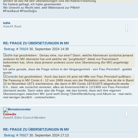
ähnlich ist das mit den Übersetzungen und der Asterix-Forschung.
Du hattest gefragt, ich habe geantwortet.
Wo Unrecht zu Recht wird, wird Widerstand zur Pflicht!
#FreeBaud #FreeDoğru
bdhk
AsterIX Bard
RE: FRAGE ZU ÜBERSETZUNGEN IN MV
B
Beitrag: # 76924
30. September 2024 14:38
e
bdhk
hat geschrieben:
Genau eine, nur eine? Dann, welche Abenteuer zunächst jemand
i
anderes für MV übersetzt hat und welche sie "jungfräulich" direkt nur Französisch
t
bekommen hat, ohne dass jemand anderes zuvor eine Übersetzung (für MV) angefertigt
hatte.
r
Ich sehe gerade, dass die Frage schon in der Vergangenheit - von Frau Penndorf - geklärt
a
wurde:
g
Comedix
hat geschrieben:
Auch das kann ich jetzt mit Hilfe von Frau Penndorf auflösen.
Die Fassung in MV Comix 4 - 12 von 1969 muss von der Redaktion sein, ihre ist die in Band
10 im November 1971 erschienene, die dann in MV Comix 1974/1975 abgedruckt wurde.
D.h., dass, wie zunächst vermutet, alles ab Arvernerschild in 12/1969 von Frau Penndorf
übersetzt wurde. Dann wäre also die Frage, wie das kommt, dass sich ihre eigenen
Übersetzungen zwischen MV- (und wohl Gong-?)Veröffentlichung und Album so - mal mehr,
mal weniger deutlich - unterscheiden.
Comedix
AsterIX Elder Council Member
RE: FRAGE ZU ÜBERSETZUNGEN IN MV
B
Beitrag: # 76927
30. September 2024 17:13