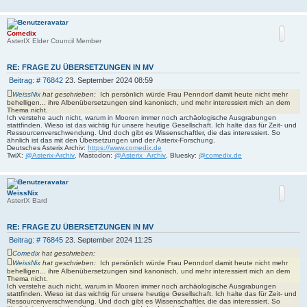
a
g
Comedix
AsterIX Elder Council Member
RE: FRAGE ZU ÜBERSETZUNGEN IN MV
B
Beitrag: # 76842
23. September 2024 08:59
e
WeissNix
hat geschrieben:
Ich persönlich würde Frau Penndorf damit heute nicht mehr
i
behelligen... ihre Albenübersetzungen sind kanonisch, und mehr interessiert mich an dem
t
Thema nicht.
Ich verstehe auch nicht, warum in Mooren immer noch archäologische Ausgrabungen
r
stattfinden. Wieso ist das wichtig für unsere heutige Gesellschaft. Ich halte das für Zeit- und
a
Ressourcenverschwendung. Und doch gibt es Wissenschaftler, die das interessiert. So
g
ähnlich ist das mit den Übersetzungen und der Asterix-Forschung.
Deutsches Asterix Archiv:
https://www.comedix.de
TwiX:
@Asterix-Archiv
, Mastodon:
@Asterix_Archiv
, Bluesky:
@comedix.de
WeissNix
AsterIX Bard
RE: FRAGE ZU ÜBERSETZUNGEN IN MV
B
Beitrag: # 76845
23. September 2024 11:25
e
Comedix
hat geschrieben:
i
WeissNix
hat geschrieben:
Ich persönlich würde Frau Penndorf damit heute nicht mehr
t
behelligen... ihre Albenübersetzungen sind kanonisch, und mehr interessiert mich an dem
r
Thema nicht.
Ich verstehe auch nicht, warum in Mooren immer noch archäologische Ausgrabungen
a
stattfinden. Wieso ist das wichtig für unsere heutige Gesellschaft. Ich halte das für Zeit- und
g
Ressourcenverschwendung. Und doch gibt es Wissenschaftler, die das interessiert. So