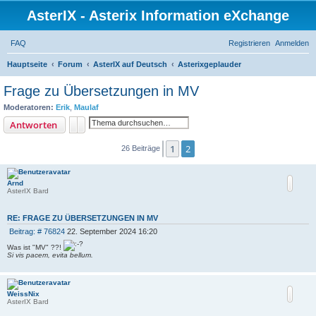
AsterIX - Asterix Information eXchange
FAQ
Registrieren
Anmelden
S
Hauptseite
Forum
AsterIX auf Deutsch
Asterixgeplauder
u
Frage zu Übersetzungen in MV
c
Moderatoren:
Erik
,
Maulaf
h
Suche
Erweiterte Suche
Antworten
e
1
2
Vorherige
26 Beiträge
Arnd
AsterIX Bard
RE: FRAGE ZU ÜBERSETZUNGEN IN MV
B
Beitrag: # 76824
22. September 2024 16:20
e
Was ist "MV" ??!
i
Si vis pacem, evita bellum.
t
r
a
g
WeissNix
AsterIX Bard