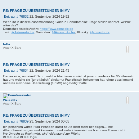
RE: FRAGE ZU ÜBERSETZUNGEN IN MV
B
Beitrag: # 76832
22. September 2024 19:52
e
Wenn ihr in diesem Zusammenhang Gudrun Penndorf eine Frage stellen könntet, welche
i
wäre das?
Deutsches Asterix Archiv:
https://www.comedix.de
t
TwiX:
@Asterix-Archiv
, Mastodon:
@Asterix_Archiv
, Bluesky:
@comedix.de
r
a
g
bdhk
AsterIX Bard
RE: FRAGE ZU ÜBERSETZUNGEN IN MV
B
Beitrag: # 76834
22. September 2024 21:43
e
Genau eine, nur eine? Dann, welche Abenteuer zunächst jemand anderes für MV übersetzt
i
hat und welche sie "jungfräulich" direkt nur Französisch bekommen hat, ohne dass jemand
anderes zuvor eine Übersetzung (für MV) angefertigt hatte.
t
r
a
g
WeissNix
AsterIX Bard
RE: FRAGE ZU ÜBERSETZUNGEN IN MV
B
Beitrag: # 76839
23. September 2024 00:05
e
Ich persönlich würde Frau Penndorf damit heute nicht mehr behelligen... ihre
i
Albenübersetzungen sind kanonisch, und mehr interessiert mich an dem Thema nicht.
Wo Unrecht zu Recht wird, wird Widerstand zur Pflicht!
t
#FreeBaud #FreeDoğru
r