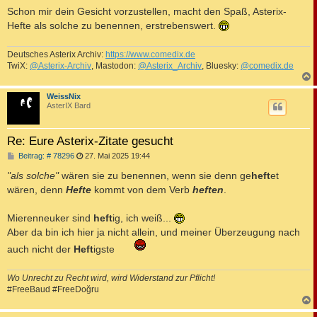
Schon mir dein Gesicht vorzustellen, macht den Spaß, Asterix-
Hefte als solche zu benennen, erstrebenswert.
Deutsches Asterix Archiv:
https://www.comedix.de
TwiX:
@Asterix-Archiv
, Mastodon:
@Asterix_Archiv
, Bluesky:
@comedix.de
c
WeissNix
AsterIX Bard
Re: Eure Asterix-Zitate gesucht
B
Beitrag: # 78296
27. Mai 2025 19:44
e
i
"als solche"
wären sie zu benennen, wenn sie denn ge
heft
et
t
wären, denn
Hefte
kommt von dem Verb
heften
.
r
a
g
Mierenneuker sind
heft
ig, ich weiß...
Aber da bin ich hier ja nicht allein, und meiner Überzeugung nach
auch nicht der
Heft
igste
Wo Unrecht zu Recht wird, wird Widerstand zur Pflicht!
#FreeBaud #FreeDoğru