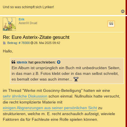
Und so was schimpft sich Lyriker!
c
Erik
AsterIX Druid
Re: Eure Asterix-Zitate gesucht
B
Beitrag: # 78300
28. Mai 2025 09:42
e
i
Hallo,
t
r
a
idemix
hat geschrieben:
g
Ein Album ist ursprünglich ein Buch mit unbedruckten Seiten,
in das man z.B. Fotos klebt oder in das man selbst schreibt,
es bemalt oder was auch immer...
im Thread "Werke mit Goscinny-Beteiligung" hatten wir eine
sehr ähnliche Diskussion
schon einmal. Nullnullsix hatte versucht,
die recht komplizierte Materie mit
einigen Abgrenzungen aus seiner persönlichen Sicht
zu
strukturieren, welche m. E. recht anschaulich aufzeigt, wieviele
Faktoren da für Fachleute eine Rolle spielen können.