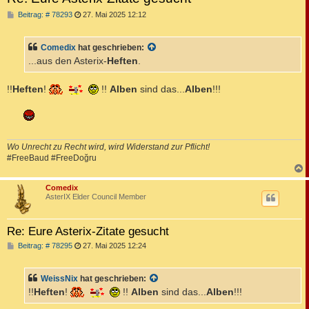
B
Beitrag: # 78293
27. Mai 2025 12:12
e
i
t
Comedix
hat geschrieben:
r
a
...aus den Asterix-
Heften
.
g
!!
Heften
!
!!
Alben
sind das...
Alben
!!!
Wo Unrecht zu Recht wird, wird Widerstand zur Pflicht!
#FreeBaud #FreeDoğru
c
Comedix
AsterIX Elder Council Member
Re: Eure Asterix-Zitate gesucht
B
Beitrag: # 78295
27. Mai 2025 12:24
e
i
t
WeissNix
hat geschrieben:
r
a
!!
Heften
!
!!
Alben
sind das...
Alben
!!!
g