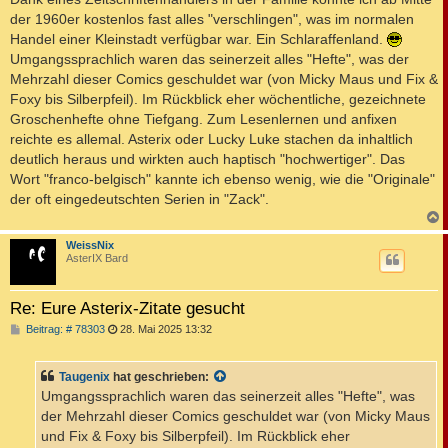
der 1960er kostenlos fast alles "verschlingen", was im normalen
Handel einer Kleinstadt verfügbar war. Ein Schlaraffenland.
Umgangssprachlich waren das seinerzeit alles "Hefte", was der
Mehrzahl dieser Comics geschuldet war (von Micky Maus und Fix &
Foxy bis Silberpfeil). Im Rückblick eher wöchentliche, gezeichnete
Groschenhefte ohne Tiefgang. Zum Lesenlernen und anfixen
reichte es allemal. Asterix oder Lucky Luke stachen da inhaltlich
deutlich heraus und wirkten auch haptisch "hochwertiger". Das
Wort "franco-belgisch" kannte ich ebenso wenig, wie die "Originale"
der oft eingedeutschten Serien in "Zack".
c
WeissNix
AsterIX Bard
Re: Eure Asterix-Zitate gesucht
B
Beitrag: # 78303
28. Mai 2025 13:32
e
i
t
Taugenix
hat geschrieben:
r
a
Umgangssprachlich waren das seinerzeit alles "Hefte", was
g
der Mehrzahl dieser Comics geschuldet war (von Micky Maus
und Fix & Foxy bis Silberpfeil). Im Rückblick eher