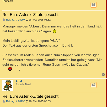
c
Taugenix
Re: Eure Asterix-Zitate gesucht
B
Beitrag: # 78297
28. Mai 2025 08:32
e
i
Manager meiden "Alben". Denn nur wer das Heft in der Hand hält,
t
hat bekanntlich auch das Sagen.
r
a
g
Mein Lieblingszitat ist übrigens "AUA!"
Der Text aus der ersten Sprechblase in Band I.
(Lässt sich im realen Leben auch zum Stoppen von langweiligen
Endloslaberern verwenden. Natürlich unmittelbar gefolgt von: "Mir
geht es gut. Ich zitiere nur René Goscinny/Julius Caesar."
)
c
Arnd
AsterIX Bard
Re: Eure Asterix-Zitate gesucht
B
Beitrag: # 78298
28. Mai 2025 08:33
e