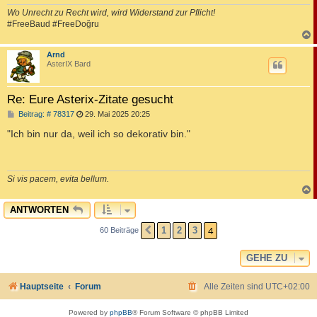
Wo Unrecht zu Recht wird, wird Widerstand zur Pflicht!
#FreeBaud #FreeDoğru
c
Arnd
AsterIX Bard
Re: Eure Asterix-Zitate gesucht
B
Beitrag: # 78317
29. Mai 2025 20:25
e
i
"Ich bin nur da, weil ich so dekorativ bin."
t
r
a
g
Si vis pacem, evita bellum.
c
ANTWORTEN
4
1
2
3
60 Beiträge
VORHERIGE
GEHE ZU
Hauptseite
Forum
Alle Zeiten sind
UTC+02:00
Powered by
phpBB
® Forum Software © phpBB Limited