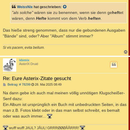
i
t
WeissNix
hat geschrieben:
r
a
"als solche"
wären sie zu benennen, wenn sie denn ge
heft
et
g
wären, denn
Hefte
kommt von dem Verb
heften
.
Das hieße streng genommen, dass nur die gebundenen Ausgaben
"Bände" sind, oder? Aber "Album" stimmt immer?
Si vis pacem, evita bellum.
c
idemix
AsterIX Druid
Re: Eure Asterix-Zitate gesucht
B
Beitrag: # 78299
28. Mai 2025 08:49
e
i
Na dann gebe ich auch mal meinen völlig unnötigen Klugscheißer-
t
Senf dazu:
r
a
Ein Album ist ursprünglich ein Buch mit unbedruckten Seiten, in das
g
man z.B. Fotos klebt oder in das man selbst schreibt, es bemalt
oder was auch immer...
wuff! wuff! JAUL? JÅUL! GRRRØØØÅÅRRR!