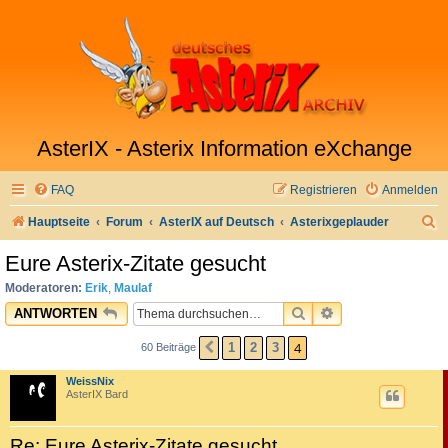
AsterIX - Asterix Information eXchange
FAQ
Registrieren
Anmelden
S
Hauptseite
Forum
AsterIX auf Deutsch
Asterixgeplauder
u
Eure Asterix-Zitate gesucht
c
Moderatoren:
Erik
,
Maulaf
h
SUCHE
ERWEITERTE SU
ANTWORTEN
e
4
1
2
3
60 Beiträge
VORHERIGE
WeissNix
AsterIX Bard
Re: Eure Asterix-Zitate gesucht