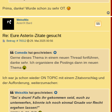
Prima, danke! Wurde schon zu sehr OT.
c
WeissNix
AsterIX Bard
Re: Eure Asterix-Zitate gesucht
B
Beitrag: # 78312
29. Mai 2025 00:56
e
i
t
Comedix
hat geschrieben:
r
a
Gerne dieses Thema in einem neuen Thread fortführen,
g
danke sehr. Ich organisiere die Postings dann im neuen
Thema
Ich war ja schon wieder ON TOPIC mit einem Zitatvorschlag und
der Aufforderung, weiterzumachen:
WeissNix
hat geschrieben:
"Sei´s drum! Falls ihr gekommen seid, euch zu
unterwerfen, könnte ich noch einmal Gnade vor Recht
ergehen lassen!"