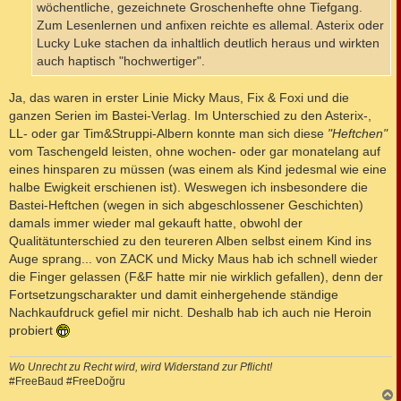
wöchentliche, gezeichnete Groschenhefte ohne Tiefgang.
Zum Lesenlernen und anfixen reichte es allemal. Asterix oder
Lucky Luke stachen da inhaltlich deutlich heraus und wirkten
auch haptisch "hochwertiger".
Ja, das waren in erster Linie Micky Maus, Fix & Foxi und die
ganzen Serien im Bastei-Verlag. Im Unterschied zu den Asterix-,
LL- oder gar Tim&Struppi-Albern konnte man sich diese
"Heftchen"
vom Taschengeld leisten, ohne wochen- oder gar monatelang auf
eines hinsparen zu müssen (was einem als Kind jedesmal wie eine
halbe Ewigkeit erschienen ist). Weswegen ich insbesondere die
Bastei-Heftchen (wegen in sich abgeschlossener Geschichten)
damals immer wieder mal gekauft hatte, obwohl der
Qualitätunterschied zu den teureren Alben selbst einem Kind ins
Auge sprang... von ZACK und Micky Maus hab ich schnell wieder
die Finger gelassen (F&F hatte mir nie wirklich gefallen), denn der
Fortsetzungscharakter und damit einhergehende ständige
Nachkaufdruck gefiel mir nicht. Deshalb hab ich auch nie Heroin
probiert
Wo Unrecht zu Recht wird, wird Widerstand zur Pflicht!
#FreeBaud #FreeDoğru