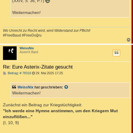
(XXIV, S. 36, P.7)
Weitermachen!
Wo Unrecht zu Recht wird, wird Widerstand zur Pflicht!
#FreeBaud #FreeDoğru
c
WeissNix
AsterIX Bard
Re: Eure Asterix-Zitate gesucht
B
Beitrag: # 78316
29. Mai 2025 17:25
e
i
t
WeissNix
hat geschrieben:
r
a
Weitermachen!
g
Zunächst ein Beitrag zur Kriegstüchtigkeit:
"Ich werde eine Hymne anstimmen, um den Kriegern Mut
einzuflößen..."
(I, 10, 9)