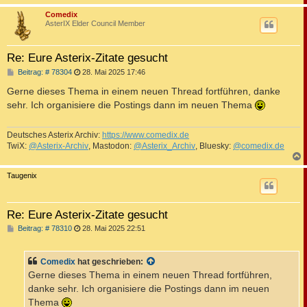
c
Comedix
AsterIX Elder Council Member
Re: Eure Asterix-Zitate gesucht
B
Beitrag: # 78304
28. Mai 2025 17:46
e
i
Gerne dieses Thema in einem neuen Thread fortführen, danke
t
sehr. Ich organisiere die Postings dann im neuen Thema
r
a
g
Deutsches Asterix Archiv:
https://www.comedix.de
TwiX:
@Asterix-Archiv
, Mastodon:
@Asterix_Archiv
, Bluesky:
@comedix.de
c
Taugenix
Re: Eure Asterix-Zitate gesucht
B
Beitrag: # 78310
28. Mai 2025 22:51
e
i
t
Comedix
hat geschrieben:
r
a
Gerne dieses Thema in einem neuen Thread fortführen,
g
danke sehr. Ich organisiere die Postings dann im neuen
Thema