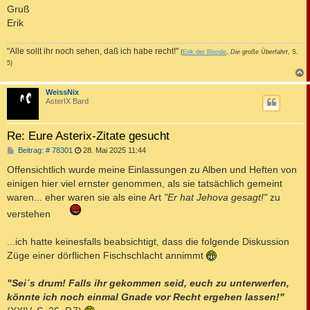
Gruß
Erik
"Alle sollt ihr noch sehen, daß ich habe recht!"
(
Erik der Blonde
,
Die große Überfahrt
, S.
5)
c
WeissNix
AsterIX Bard
Re: Eure Asterix-Zitate gesucht
B
Beitrag: # 78301
28. Mai 2025 11:44
e
i
Offensichtlich wurde meine Einlassungen zu Alben und Heften von
t
einigen hier viel ernster genommen, als sie tatsächlich gemeint
r
a
waren... eher waren sie als eine Art
"Er hat Jehova gesagt!"
zu
g
verstehen
...ich hatte keinesfalls beabsichtigt, dass die folgende Diskussion
Züge einer dörflichen Fischschlacht annimmt
"Sei´s drum! Falls ihr gekommen seid, euch zu unterwerfen,
könnte ich noch einmal Gnade vor Recht ergehen lassen!"