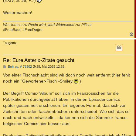
(XXIV, S. 36, P.7)
Weitermachen!
Wo Unrecht zu Recht wird, wird Widerstand zur Pflicht!
#FreeBaud #FreeDoğru
c
Taugenix
Re: Eure Asterix-Zitate gesucht
B
Beitrag: # 78302
28. Mai 2025 12:52
e
i
Von einer Fischschlacht sind wir doch noch weit entfernt (hier fehlt
t
noch ein "Geworfener-Fisch"-Smiley
)
r
a
g
Der Begriff Comic-"Album" soll sich im Französischen für die
Publikationen durchgesetzt haben, in denen Episodencomics
später gesammelt erschienen. Ein eigenes Format, das sich von
Zeitschriften oder Taschenbüchern unterscheidet. Wie sich das so
nach-und-nach entwickelte - da kennen sich die Sammler franco-
belgischer Comics hier besser aus.
Dank eines Zeitschriftenhändlers in der Familie konnte ich ab Mitte