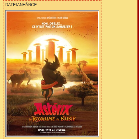
g
DATEIANHÄNGE