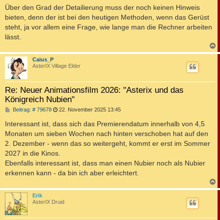
t
Über den Grad der Detailierung muss der noch keinen Hinweis
r
a
bieten, denn der ist bei den heutigen Methoden, wenn das Gerüst
g
steht, ja vor allem eine Frage, wie lange man die Rechner arbeiten
lässt.
c
Caius_P
AsterIX Village Elder
Re: Neuer Animationsfilm 2026: "Asterix und das
Königreich Nubien"
B
Beitrag: # 79678
22. November 2025 13:45
e
i
Interessant ist, dass sich das Premierendatum innerhalb von 4,5
t
Monaten um sieben Wochen nach hinten verschoben hat auf den
r
a
2. Dezember - wenn das so weitergeht, kommt er erst im Sommer
g
2027 in die Kinos.
Ebenfalls interessant ist, dass man einen Nubier noch als Nubier
erkennen kann - da bin ich aber erleichtert.
c
Erik
AsterIX Druid