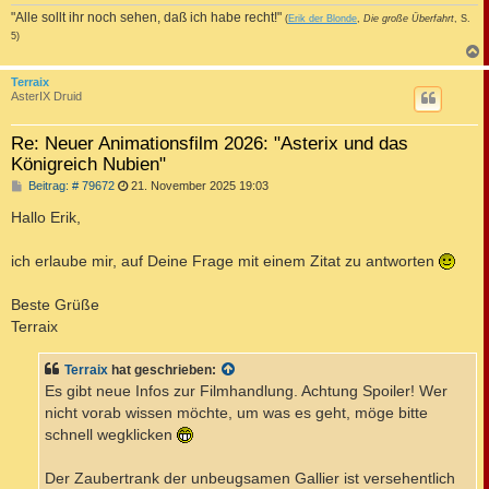
"Alle sollt ihr noch sehen, daß ich habe recht!"
(
Erik der Blonde
,
Die große Überfahrt
, S.
5)
c
Terraix
AsterIX Druid
Re: Neuer Animationsfilm 2026: "Asterix und das
Königreich Nubien"
B
Beitrag: # 79672
21. November 2025 19:03
e
i
Hallo Erik,
t
r
a
ich erlaube mir, auf Deine Frage mit einem Zitat zu antworten
g
Beste Grüße
Terraix
Terraix
hat geschrieben:
Es gibt neue Infos zur Filmhandlung. Achtung Spoiler! Wer
nicht vorab wissen möchte, um was es geht, möge bitte
schnell wegklicken
Der Zaubertrank der unbeugsamen Gallier ist versehentlich