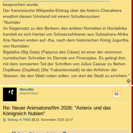
besprochen wurde.
Der französische Wikipedia-Eintrag über die Asterix-Charaktere
erwähnt diesen Umstand mit einem Schulterzucken:
"Numider
Im Gegensatz zu den Berbern des antiken Numidien in Nordafrika
handelt es sich hierbei um Schwarzafrikaner aus Subsahara-Afrika.
Ihre Namen enden auf -tha, nach dem historischen König Jugurtha
von Numidien.
Bigdatha (Big Data) (Papyrus des Cäsar) ist einer der stummen
numidischen Schreiber im Dienste von Promoplus. Es gelingt ihm,
mit dem zensierten Teil der Schriften von Julius Caesar zu fliehen.
Duplikata (Duplikat) (Die Trabantenstadt) ist der Anführer der
Sklaven, die den Wald roden sollen, um dort die Stadt zu errichten."
c
WeissNix
AsterIX Bard
Re: Neuer Animationsfilm 2026: "Asterix und das
Königreich Nubien"
B
Beitrag: # 79682
22. November 2025 15:47
e
i
t