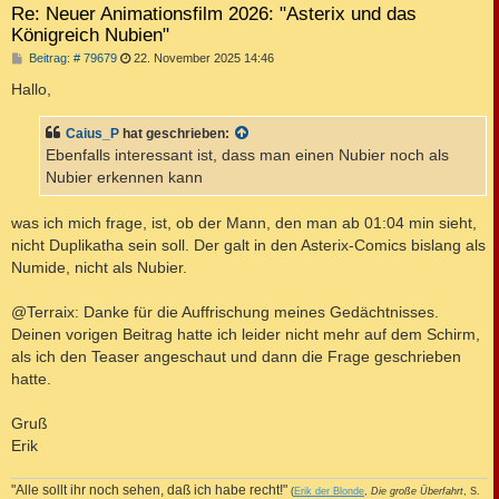
Re: Neuer Animationsfilm 2026: "Asterix und das
Königreich Nubien"
B
Beitrag: # 79679
22. November 2025 14:46
e
i
Hallo,
t
r
a
Caius_P
hat geschrieben:
g
Ebenfalls interessant ist, dass man einen Nubier noch als
Nubier erkennen kann
was ich mich frage, ist, ob der Mann, den man ab 01:04 min sieht,
nicht Duplikatha sein soll. Der galt in den Asterix-Comics bislang als
Numide, nicht als Nubier.
@Terraix: Danke für die Auffrischung meines Gedächtnisses.
Deinen vorigen Beitrag hatte ich leider nicht mehr auf dem Schirm,
als ich den Teaser angeschaut und dann die Frage geschrieben
hatte.
Gruß
Erik
"Alle sollt ihr noch sehen, daß ich habe recht!"
(
Erik der Blonde
,
Die große Überfahrt
, S.