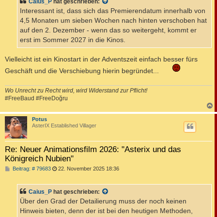
Caius_P
hat geschrieben:
r
a
Interessant ist, dass sich das Premierendatum innerhalb von
g
4,5 Monaten um sieben Wochen nach hinten verschoben hat
auf den 2. Dezember - wenn das so weitergeht, kommt er
erst im Sommer 2027 in die Kinos.
Vielleicht ist ein Kinostart in der Adventszeit einfach besser fürs
Geschäft und die Verschiebung hierin begründet...
Wo Unrecht zu Recht wird, wird Widerstand zur Pflicht!
#FreeBaud #FreeDoğru
c
Potus
AsterIX Established Villager
Re: Neuer Animationsfilm 2026: "Asterix und das
Königreich Nubien"
B
Beitrag: # 79683
22. November 2025 18:36
e
i
t
Caius_P
hat geschrieben:
r
a
Über den Grad der Detailierung muss der noch keinen
g
Hinweis bieten, denn der ist bei den heutigen Methoden,