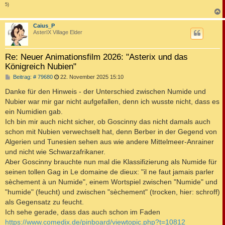
5)
c
Caius_P
AsterIX Village Elder
Re: Neuer Animationsfilm 2026: "Asterix und das
Königreich Nubien"
B
Beitrag: # 79680
22. November 2025 15:10
e
i
Danke für den Hinweis - der Unterschied zwischen Numide und
t
Nubier war mir gar nicht aufgefallen, denn ich wusste nicht, dass es
r
a
ein Numidien gab.
g
Ich bin mir auch nicht sicher, ob Goscinny das nicht damals auch
schon mit Nubien verwechselt hat, denn Berber in der Gegend von
Algerien und Tunesien sehen aus wie andere Mittelmeer-Anrainer
und nicht wie Schwarzafrikaner.
Aber Goscinny brauchte nun mal die Klassifizierung als Numide für
seinen tollen Gag in Le domaine de dieux: "il ne faut jamais parler
sèchement à un Numide", einem Wortspiel zwischen "Numide" und
"humide" (feucht) und zwischen "sèchement" (trocken, hier: schroff)
als Gegensatz zu feucht.
Ich sehe gerade, dass das auch schon im Faden
https://www.comedix.de/pinboard/viewtopic.php?t=10812