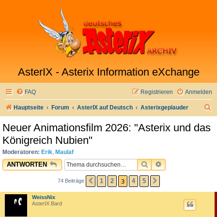
AsterIX - Asterix Information eXchange
FAQ
Registrieren
Anmelden
S
Hauptseite
Forum
AsterIX auf Deutsch
Asterixgeplauder
u
Neuer Animationsfilm 2026: "Asterix und das
c
Königreich Nubien"
h
Moderatoren:
Erik
,
Maulaf
e
SUCHE
ERWEITERTE SU
ANTWORTEN
3
1
2
4
5
74 Beiträge
VORHERIGE
NÄCHSTE
WeissNix
AsterIX Bard