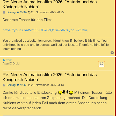
Re: Neuer Animationsfilm 2026: "Asterix und das
Königreich Nubien"
B
Beitrag: # 79667
20. November 2025 20:25
e
i
Der erste Teaser für den Film:
t
r
a
https://youtu.be/Vh99vGBx8cQ?si=6fNteybc_-Z13yij
g
You promised us a better tomorrow. I don't know if I believe it this time. If our
only hope is to beg and to borrow, we'll cut our losses. There's nothing left to
leave behind.
c
Terraix
AsterIX Druid
Re: Neuer Animationsfilm 2026: "Asterix und das
Königreich Nubien"
B
Beitrag: # 79669
20. November 2025 23:13
e
i
Danke für diese tolle Entdeckung
Mit einem Teaser hätte
t
ich erst zu einem späteren Zeitpunkt gerechnet. Die Darstellung
r
a
Nubiens wirkt auf jeden Fall nach dem ersten Anschauen schon
g
recht vielversprechend!