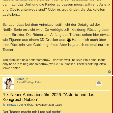
dann auf das Dorf und die Kinder aufpassen muss, während Asterix
und Obelix unterwegs sind? Oder es gibt Kinder, die Backpfeifen
austeilen...
Schade, dass bei dem Animiationsstil nicht der Detailgrad der
Netflix-Serie erreicht wird. Da verfügte z.B. Kleidung, Rüstung über
mehr Struktur. Die Römer am Anfang des Trailers sehen hier etwas
wie Figuren aus einem 3D-Drucker aus.
Hätte mich auch über
eine Rückkehr von Cubitus gefreut. Aber ist ja auch erstmal nur ein
Teaser...
You promised us a better tomorrow. I don't know if I believe it this time. If our
only hope is to beg and to borrow, we'll cut our losses. There's nothing left to
leave behind.
c
Caius_P
AsterIX Village Elder
Re: Neuer Animationsfilm 2026: "Asterix und das
Königreich Nubien"
B
Beitrag: # 79675
22. November 2025 11:16
e
i
Der Teaser macht mir Lust auf mehr!