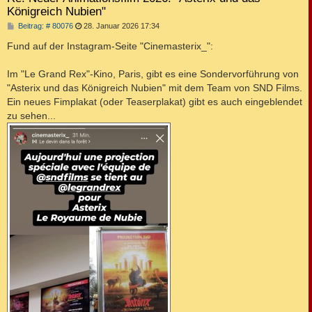
Königreich Nubien"
B
Beitrag: # 80076
28. Januar 2026 17:34
e
i
Fund auf der Instagram-Seite "Cinemasterix_":
t
r
a
Im "Le Grand Rex"-Kino, Paris, gibt es eine Sondervorführung von
g
"Asterix und das Königreich Nubien" mit dem Team von SND Films.
Ein neues Fimplakat (oder Teaserplakat) gibt es auch eingeblendet
zu sehen...