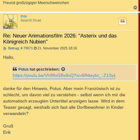
Freund großzügiger Meerschweinchen
c
Erik
AsterIX Druid
Re: Neuer Animationsfilm 2026: "Asterix und das
Königreich Nubien"
B
Beitrag: # 79671
21. November 2025 18:16
e
i
Hallo,
t
r
a
Potus
hat geschrieben:
g
https://youtu.be/Vh99vGBx8cQ?si=6fNteybc_-Z13yij
danke für den Hinweis, Potus. Aber mein Französisch ist zu
schlecht, um davon viel zu verstehen - selbst wenn ich mir die
automatisch erzeugten Untertitel anzeigen lasse. Wird in dem
Teaser gesagt, weshalb sich fast alle Dorfbewohner in Kinder
verwandeln?
Gruß
Erik