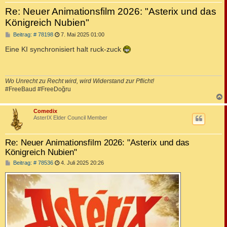
Re: Neuer Animationsfilm 2026: "Asterix und das
Königreich Nubien"
B
Beitrag: # 78198
7. Mai 2025 01:00
e
i
Eine KI synchronisiert halt ruck-zuck
t
r
a
g
Wo Unrecht zu Recht wird, wird Widerstand zur Pflicht!
#FreeBaud #FreeDoğru
c
Comedix
AsterIX Elder Council Member
Re: Neuer Animationsfilm 2026: "Asterix und das
Königreich Nubien"
B
Beitrag: # 78536
4. Juli 2025 20:26
e
i
t
r
a
g