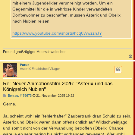
mit einem Jugendelixier verunreinigt worden. Um ein
Gegenmittel für die in wehrlose Kinder verwandelten
Dorfbewohner zu beschaffen, müssen Asterix und Obelix
nach Nubien reisen.
https://www.youtube.com/shorts/hcq0WwzznJY
Freund großzügiger Meerschweinchen
c
Potus
AsterIX Established Villager
Re: Neuer Animationsfilm 2026: "Asterix und das
Königreich Nubien"
B
Beitrag: # 79673
21. November 2025 19:22
e
i
Gerne.
t
r
a
Ja, scheint wohl ein "fehlerhafter" Zaubertrank dran Schuld zu sein.
g
Asterix und Obelix waren dann offensichtlich auf Wildschweinjagd
und somit nicht von der Verwandlung betroffen (Obelix' Chance
wäre ja eh sehr gering bis nicht vorhanden gewesen). Wer wohl