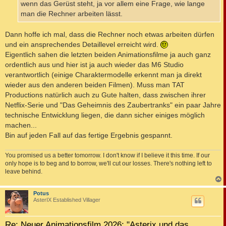
wenn das Gerüst steht, ja vor allem eine Frage, wie lange
man die Rechner arbeiten lässt.
Dann hoffe ich mal, dass die Rechner noch etwas arbeiten dürfen
und ein ansprechendes Detaillevel erreicht wird.
Eigentlich sahen die letzten beiden Animationsfilme ja auch ganz
ordentlich aus und hier ist ja auch wieder das M6 Studio
verantwortlich (einige Charaktermodelle erkennt man ja direkt
wieder aus den anderen beiden Filmen). Muss man TAT
Productions natürlich auch zu Gute halten, dass zwischen ihrer
Netflix-Serie und "Das Geheimnis des Zaubertranks" ein paar Jahre
technische Entwicklung liegen, die dann sicher einiges möglich
machen...
Bin auf jeden Fall auf das fertige Ergebnis gespannt.
You promised us a better tomorrow. I don't know if I believe it this time. If our
only hope is to beg and to borrow, we'll cut our losses. There's nothing left to
leave behind.
c
Potus
AsterIX Established Villager
Re: Neuer Animationsfilm 2026: "Asterix und das