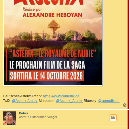
Deutsches Asterix Archiv:
https://www.comedix.de
TwiX:
@Asterix-Archiv
, Mastodon:
@Asterix_Archiv
, Bluesky:
@comedix.de
c
Potus
AsterIX Established Villager