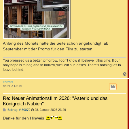
Anfang des Monats hatte die Seite schon angekündigt, ab
September mit der Promo für den Film zu starten.
You promised us a better tomorrow. I don't know if I believe it this time. If our
only hope is to beg and to borrow, we'll cut our losses. There's nothing left to
leave behind.
c
Terraix
AsterIX Druid
Re: Neuer Animationsfilm 2026: "Asterix und das
Königreich Nubien"
B
Beitrag: # 80079
28. Januar 2026 23:29
e
i
Danke für den Hinweis
t
r
a