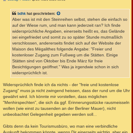
e
i
t
bdhk
hat geschrieben:
r
a
Aber was ist mit den Steinreihen selbst, stehen die einfach so
g
auf der Wiese rum, und man kann jederzeit ran? Ich finde
widersprüchliche Angaben, einerseits heißt es, das Gelände
sei eingefriedet und somit zu so später Stunde mutmaßlich
verschlossen, andererseits findet sich auf der Website der
Maison des Mègalithes folgende Angabe: "Freier und
kostenloser Zugang zum Fußweg um die Stätten. Einige
Stätten sind von Oktober bis Ende März für freie
Besichtigungen geöffnet." Was ja irgendwie schon in sich
widersprüchlich ist.
Widersprüchlich finde ich da nichts - der "freie und kostenlose
Zugang" muss ja nicht zwingend heissen, dass der rund um die Uhr
gewährt wird. Ich könnte mir vorstellen, dass möglichen
"Menhirspechten", die sich da ggf. Erinnerungsstücke rausmeisseln
wollen (wie einst zu tausenden an der Berliner Mauer), nicht
unbeobachtet Gelegenheit gegeben werden soll...
Gibts denn da kein Tourismusbüro, wo man eine verbindliche
Auskunft bekommen könnte, wenns Dir einerseits wichtig, aber ein