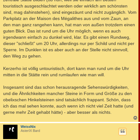
touristisch ausgeschlachtet werden oder wirklich am schönsten
sind, mag dahinstehen), sind eingezäunt und nicht zugänglich. Vom
Parkplatz an der Maison des Mégalithes aus und vom Zaun, an
den man ganz rangehen kann, hat man von außen trotzdem einen
guten Blick. Das ist rund um die Uhr möglich, wenn es auch
irgendwann einfach zu dunkel wird, klar. Es gibt einen Rundweg,
dieser "schließt" um 20 Uhr, allerdings nur per Schild und nicht per
Sperre. Im Dunklen ist es aber auch an der Stelle nicht sinnvoll,
den Weg zu gehen.
Kerzerho ist völlig untouristisch, dort kann man rund um die Uhr
mitten in die Stätte rein und rumlaufen wie man will.
Insgesamt sind das schon herausragende Sehenswürdigkeiten,
und die Ähnlichkeiten mancher Steine in Form und Größe zu den
obelixschen Hinkelsteinen sind tatsächlich frappant. Schön, dass
ich das mal sehen konnte, auch wenn ich nicht viel Zeit hatte (und
gerne mehr Zeit gehabt hätte) - aber besser als nichts.
c
WeissNix
AsterIX Bard