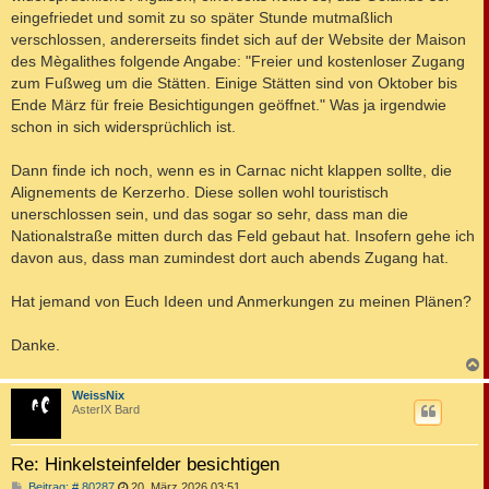
eingefriedet und somit zu so später Stunde mutmaßlich
verschlossen, andererseits findet sich auf der Website der Maison
des Mègalithes folgende Angabe: "Freier und kostenloser Zugang
zum Fußweg um die Stätten. Einige Stätten sind von Oktober bis
Ende März für freie Besichtigungen geöffnet." Was ja irgendwie
schon in sich widersprüchlich ist.
Dann finde ich noch, wenn es in Carnac nicht klappen sollte, die
Alignements de Kerzerho. Diese sollen wohl touristisch
unerschlossen sein, und das sogar so sehr, dass man die
Nationalstraße mitten durch das Feld gebaut hat. Insofern gehe ich
davon aus, dass man zumindest dort auch abends Zugang hat.
Hat jemand von Euch Ideen und Anmerkungen zu meinen Plänen?
Danke.
c
WeissNix
AsterIX Bard
Re: Hinkelsteinfelder besichtigen
B
Beitrag: # 80287
20. März 2026 03:51