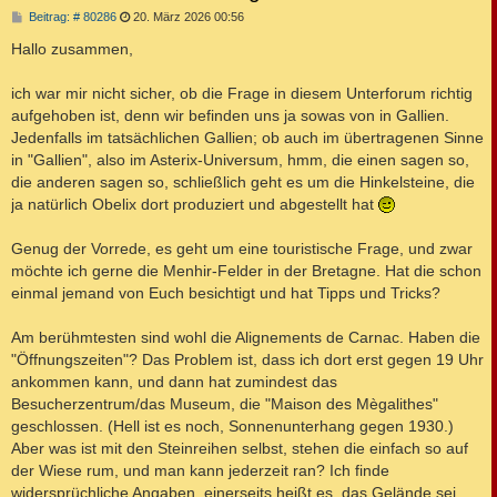
B
Beitrag: # 80286
20. März 2026 00:56
e
i
Hallo zusammen,
t
r
a
ich war mir nicht sicher, ob die Frage in diesem Unterforum richtig
g
aufgehoben ist, denn wir befinden uns ja sowas von in Gallien.
Jedenfalls im tatsächlichen Gallien; ob auch im übertragenen Sinne
in "Gallien", also im Asterix-Universum, hmm, die einen sagen so,
die anderen sagen so, schließlich geht es um die Hinkelsteine, die
ja natürlich Obelix dort produziert und abgestellt hat
Genug der Vorrede, es geht um eine touristische Frage, und zwar
möchte ich gerne die Menhir-Felder in der Bretagne. Hat die schon
einmal jemand von Euch besichtigt und hat Tipps und Tricks?
Am berühmtesten sind wohl die Alignements de Carnac. Haben die
"Öffnungszeiten"? Das Problem ist, dass ich dort erst gegen 19 Uhr
ankommen kann, und dann hat zumindest das
Besucherzentrum/das Museum, die "Maison des Mègalithes"
geschlossen. (Hell ist es noch, Sonnenunterhang gegen 1930.)
Aber was ist mit den Steinreihen selbst, stehen die einfach so auf
der Wiese rum, und man kann jederzeit ran? Ich finde
widersprüchliche Angaben, einerseits heißt es, das Gelände sei