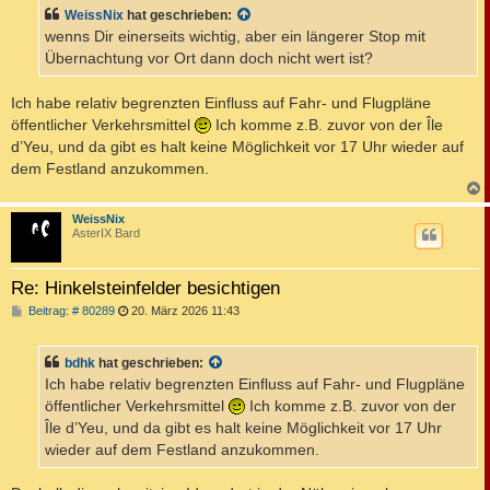
WeissNix
hat geschrieben:
wenns Dir einerseits wichtig, aber ein längerer Stop mit
Übernachtung vor Ort dann doch nicht wert ist?
Ich habe relativ begrenzten Einfluss auf Fahr- und Flugpläne
öffentlicher Verkehrsmittel
Ich komme z.B. zuvor von der Île
d’Yeu, und da gibt es halt keine Möglichkeit vor 17 Uhr wieder auf
dem Festland anzukommen.
c
WeissNix
AsterIX Bard
Re: Hinkelsteinfelder besichtigen
B
Beitrag: # 80289
20. März 2026 11:43
e
i
t
bdhk
hat geschrieben:
r
a
Ich habe relativ begrenzten Einfluss auf Fahr- und Flugpläne
g
öffentlicher Verkehrsmittel
Ich komme z.B. zuvor von der
Île d’Yeu, und da gibt es halt keine Möglichkeit vor 17 Uhr
wieder auf dem Festland anzukommen.