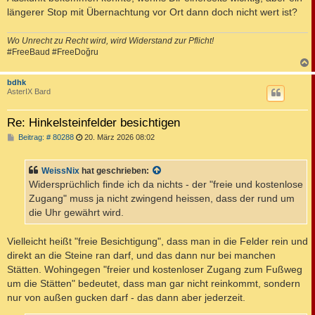
längerer Stop mit Übernachtung vor Ort dann doch nicht wert ist?
Wo Unrecht zu Recht wird, wird Widerstand zur Pflicht!
#FreeBaud #FreeDoğru
c
bdhk
AsterIX Bard
Re: Hinkelsteinfelder besichtigen
B
Beitrag: # 80288
20. März 2026 08:02
e
i
t
WeissNix
hat geschrieben:
r
a
Widersprüchlich finde ich da nichts - der "freie und kostenlose
g
Zugang" muss ja nicht zwingend heissen, dass der rund um
die Uhr gewährt wird.
Vielleicht heißt "freie Besichtigung", dass man in die Felder rein und
direkt an die Steine ran darf, und das dann nur bei manchen
Stätten. Wohingegen "freier und kostenloser Zugang zum Fußweg
um die Stätten" bedeutet, dass man gar nicht reinkommt, sondern
nur von außen gucken darf - das dann aber jederzeit.