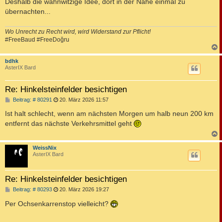
Deshalb die wahnwitzige Idee, dort in der Nähe einmal zu
übernachten...
Wo Unrecht zu Recht wird, wird Widerstand zur Pflicht!
#FreeBaud #FreeDoğru
c
bdhk
AsterIX Bard
Re: Hinkelsteinfelder besichtigen
B
Beitrag: # 80291
20. März 2026 11:57
e
i
Ist halt schlecht, wenn am nächsten Morgen um halb neun 200 km
t
entfernt das nächste Verkehrsmittel geht
r
a
g
c
WeissNix
AsterIX Bard
Re: Hinkelsteinfelder besichtigen
B
Beitrag: # 80293
20. März 2026 19:27
e
i
Per Ochsenkarrenstop vielleicht?
t
r
a