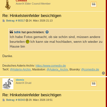
c
Comedix
AsterIX Elder Council Member
Re: Hinkelsteinfelder besichtigen
B
Beitrag: # 80317
24. März 2026 21:13
e
i
t
bdhk
hat geschrieben:
r
a
Ich habe Fotos gemacht, ob sie schön sind, müssen andere
g
beurteilen
Ich kann sie mal hochladen, wenn ich wieder zu
Hause bin
Danke.
Deutsches Asterix Archiv:
https://www.comedix.de
TwiX:
@Asterix-Archiv
, Mastodon:
@Asterix_Archiv
, Bluesky:
@comedix.de
c
idemix
AsterIX Druid
Re: Hinkelsteinfelder besichtigen
B
Beitrag: # 80343
29. März 2026 19:51
e
i