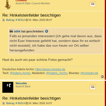
Comedix
AsterIX Elder Council Member
Re: Hinkelsteinfelder besichtigen
B
Beitrag: # 80312
24. März 2026 08:47
e
i
t
bdhk
hat geschrieben:
r
a
Falls es jemanden interessiert (ich gehe mal davon aus, dass
g
nicht Euer Interesse gefehlt hat, sondern dass Ihr es einfach
nicht wusstet), ich habe das nun heute vor Ort selber
herausgefunden
Hast du auch ein paar schöne Fotos gemacht?
Deutsches Asterix Archiv:
https://www.comedix.de
TwiX:
@Asterix-Archiv
, Mastodon:
@Asterix_Archiv
, Bluesky:
@comedix.de
c
WeissNix
AsterIX Bard
Re: Hinkelsteinfelder besichtigen
B
Beitrag: # 80314
24. März 2026 14:07
e