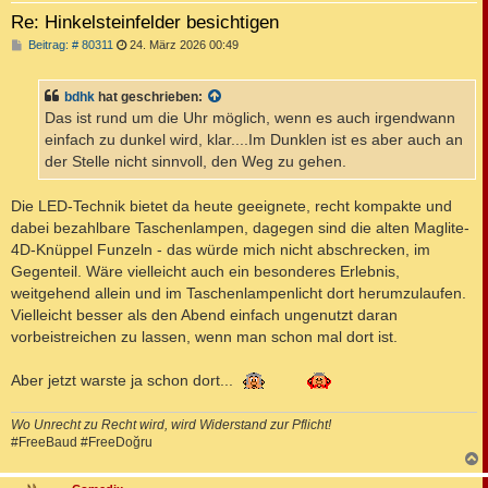
Re: Hinkelsteinfelder besichtigen
B
Beitrag: # 80311
24. März 2026 00:49
e
i
t
bdhk
hat geschrieben:
r
a
Das ist rund um die Uhr möglich, wenn es auch irgendwann
g
einfach zu dunkel wird, klar....Im Dunklen ist es aber auch an
der Stelle nicht sinnvoll, den Weg zu gehen.
Die LED-Technik bietet da heute geeignete, recht kompakte und
dabei bezahlbare Taschenlampen, dagegen sind die alten Maglite-
4D-Knüppel Funzeln - das würde mich nicht abschrecken, im
Gegenteil. Wäre vielleicht auch ein besonderes Erlebnis,
weitgehend allein und im Taschenlampenlicht dort herumzulaufen.
Vielleicht besser als den Abend einfach ungenutzt daran
vorbeistreichen zu lassen, wenn man schon mal dort ist.
Aber jetzt warste ja schon dort...
Wo Unrecht zu Recht wird, wird Widerstand zur Pflicht!
#FreeBaud #FreeDoğru
c