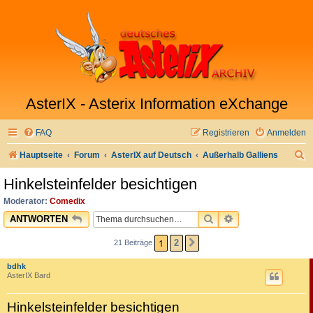
AsterIX - Asterix Information eXchange
FAQ
Registrieren
Anmelden
S
Hauptseite
Forum
AsterIX auf Deutsch
Außerhalb Galliens
u
Hinkelsteinfelder besichtigen
c
Moderator:
Comedix
h
SUCHE
ERWEITERTE SU
ANTWORTEN
e
1
2
21 Beiträge
NÄCHSTE
bdhk
AsterIX Bard
Hinkelsteinfelder besichtigen