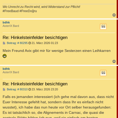
g
Wo Unrecht zu Recht wird, wird Widerstand zur Pflicht!
#FreeBaud #FreeDoğru
c
bdhk
AsterIX Bard
Re: Hinkelsteinfelder besichtigen
B
Beitrag: # 80295
21. März 2026 01:23
e
i
Mein Freund Avix gibt mir für wenige Sesterzen einen Leihkarren
t
r
a
g
c
bdhk
AsterIX Bard
Re: Hinkelsteinfelder besichtigen
B
Beitrag: # 80310
23. März 2026 23:20
e
i
Falls es jemanden interessiert (ich gehe mal davon aus, dass nicht
t
Euer Interesse gefehlt hat, sondern dass Ihr es einfach nicht
r
a
wusstet), ich habe das nun heute vor Ort selber herausgefunden:
g
Es ist tatsächlich so, die Alignements in Carnac, die quasi die
zentrale Stätte bilden (ob nun, weil sie einfach am besten