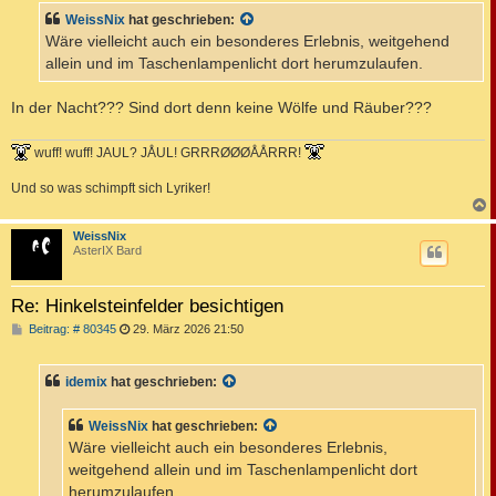
t
WeissNix
hat geschrieben:
r
a
Wäre vielleicht auch ein besonderes Erlebnis, weitgehend
g
allein und im Taschenlampenlicht dort herumzulaufen.
In der Nacht??? Sind dort denn keine Wölfe und Räuber???
wuff! wuff! JAUL? JÅUL! GRRRØØØÅÅRRR!
Und so was schimpft sich Lyriker!
c
WeissNix
AsterIX Bard
Re: Hinkelsteinfelder besichtigen
B
Beitrag: # 80345
29. März 2026 21:50
e
i
t
idemix
hat geschrieben:
r
a
g
WeissNix
hat geschrieben:
Wäre vielleicht auch ein besonderes Erlebnis,
weitgehend allein und im Taschenlampenlicht dort
herumzulaufen.