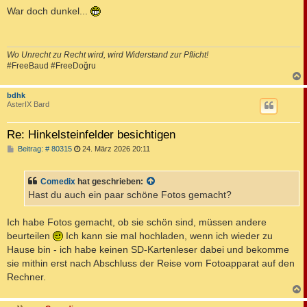
i
War doch dunkel...
t
r
a
g
Wo Unrecht zu Recht wird, wird Widerstand zur Pflicht!
#FreeBaud #FreeDoğru
c
bdhk
AsterIX Bard
Re: Hinkelsteinfelder besichtigen
B
Beitrag: # 80315
24. März 2026 20:11
e
i
t
Comedix
hat geschrieben:
r
a
Hast du auch ein paar schöne Fotos gemacht?
g
Ich habe Fotos gemacht, ob sie schön sind, müssen andere
beurteilen
Ich kann sie mal hochladen, wenn ich wieder zu
Hause bin - ich habe keinen SD-Kartenleser dabei und bekomme
sie mithin erst nach Abschluss der Reise vom Fotoapparat auf den
Rechner.