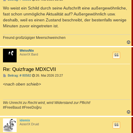
e
i
Wo weist ein Schild durch seine Aufschrift eine außergewöhnliche,
t
fast schon unmögliche Aktualität auf? Außergewöhnlich usw.
r
a
deshalb, weil es einen Zustand beschreibt, der bestenfalls wenige
g
Minuten zuvor eingetreten ist.
Freund großzügiger Meerschweinchen
c
WeissNix
AsterIX Bard
Re: Quizfrage MDXCVII
B
Beitrag: # 80582
26. Mai 2026 23:27
e
i
<nach oben schieb>
t
r
a
g
Wo Unrecht zu Recht wird, wird Widerstand zur Pflicht!
#FreeBaud #FreeDoğru
c
idemix
AsterIX Druid