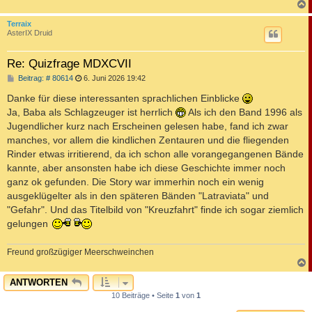
c
Terraix
AsterIX Druid
Re: Quizfrage MDXCVII
B
Beitrag: # 80614
6. Juni 2026 19:42
e
i
Danke für diese interessanten sprachlichen Einblicke
t
Ja, Baba als Schlagzeuger ist herrlich
Als ich den Band 1996 als
r
a
Jugendlicher kurz nach Erscheinen gelesen habe, fand ich zwar
g
manches, vor allem die kindlichen Zentauren und die fliegenden
Rinder etwas irritierend, da ich schon alle vorangegangenen Bände
kannte, aber ansonsten habe ich diese Geschichte immer noch
ganz ok gefunden. Die Story war immerhin noch ein wenig
ausgeklügelter als in den späteren Bänden "Latraviata" und
"Gefahr". Und das Titelbild von "Kreuzfahrt" finde ich sogar ziemlich
gelungen
Freund großzügiger Meerschweinchen
c
ANTWORTEN
10 Beiträge • Seite
1
von
1