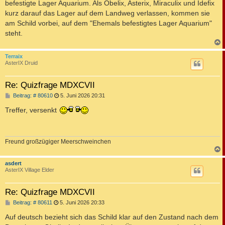
befestigte Lager Aquarium. Als Obelix, Asterix, Miraculix und Idefix
kurz darauf das Lager auf dem Landweg verlassen, kommen sie
am Schild vorbei, auf dem "Ehemals befestigtes Lager Aquarium"
steht.
c
Terraix
AsterIX Druid
Re: Quizfrage MDXCVII
B
Beitrag: # 80610
5. Juni 2026 20:31
e
i
Treffer, versenkt
t
r
a
g
Freund großzügiger Meerschweinchen
c
asdert
AsterIX Village Elder
Re: Quizfrage MDXCVII
B
Beitrag: # 80611
5. Juni 2026 20:33
e
i
Auf deutsch bezieht sich das Schild klar auf den Zustand nach dem
t