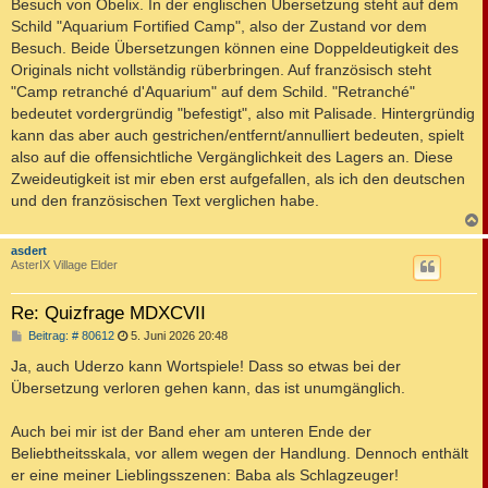
Besuch von Obelix. In der englischen Übersetzung steht auf dem
r
a
Schild "Aquarium Fortified Camp", also der Zustand vor dem
g
Besuch. Beide Übersetzungen können eine Doppeldeutigkeit des
Originals nicht vollständig rüberbringen. Auf französisch steht
"Camp retranché d'Aquarium" auf dem Schild. "Retranché"
bedeutet vordergründig "befestigt", also mit Palisade. Hintergründig
kann das aber auch gestrichen/entfernt/annulliert bedeuten, spielt
also auf die offensichtliche Vergänglichkeit des Lagers an. Diese
Zweideutigkeit ist mir eben erst aufgefallen, als ich den deutschen
und den französischen Text verglichen habe.
c
asdert
AsterIX Village Elder
Re: Quizfrage MDXCVII
B
Beitrag: # 80612
5. Juni 2026 20:48
e
i
Ja, auch Uderzo kann Wortspiele! Dass so etwas bei der
t
Übersetzung verloren gehen kann, das ist unumgänglich.
r
a
g
Auch bei mir ist der Band eher am unteren Ende der
Beliebtheitsskala, vor allem wegen der Handlung. Dennoch enthält
er eine meiner Lieblingsszenen: Baba als Schlagzeuger!