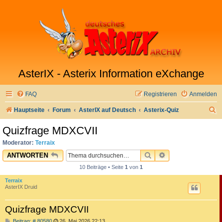
AsterIX - Asterix Information eXchange
FAQ
Registrieren
Anmelden
S
Hauptseite
Forum
AsterIX auf Deutsch
Asterix-Quiz
u
Quizfrage MDXCVII
c
Moderator:
Terraix
h
SUCHE
ERWEITERTE SU
ANTWORTEN
e
10 Beiträge • Seite
1
von
1
Terraix
AsterIX Druid
Quizfrage MDXCVII
B
Beitrag: # 80580
26. Mai 2026 22:13