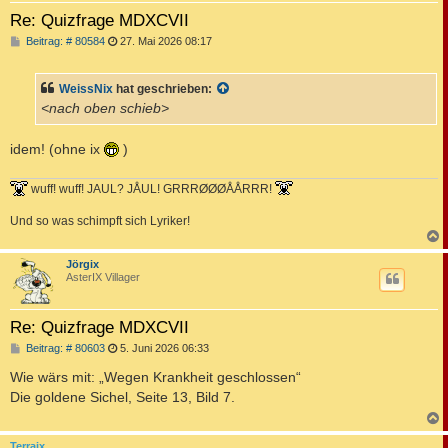
Re: Quizfrage MDXCVII
B
Beitrag: # 80584
27. Mai 2026 08:17
e
i
t
WeissNix
hat geschrieben:
r
a
<nach oben schieb>
g
idem! (ohne ix
)
wuff! wuff! JAUL? JÅUL! GRRRØØØÅÅRRR!
Und so was schimpft sich Lyriker!
c
Jörgix
AsterIX Villager
Re: Quizfrage MDXCVII
B
Beitrag: # 80603
5. Juni 2026 06:33
e
i
Wie wärs mit: „Wegen Krankheit geschlossen“
t
Die goldene Sichel, Seite 13, Bild 7.
r
a
g
c
Terraix