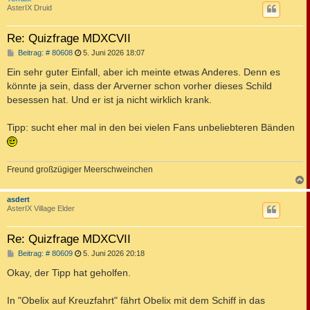
AsterIX Druid
Re: Quizfrage MDXCVII
B
Beitrag: # 80608
5. Juni 2026 18:07
e
i
Ein sehr guter Einfall, aber ich meinte etwas Anderes. Denn es
t
könnte ja sein, dass der Arverner schon vorher dieses Schild
r
a
besessen hat. Und er ist ja nicht wirklich krank.
g
Tipp: sucht eher mal in den bei vielen Fans unbeliebteren Bänden
Freund großzügiger Meerschweinchen
c
asdert
AsterIX Village Elder
Re: Quizfrage MDXCVII
B
Beitrag: # 80609
5. Juni 2026 20:18
e
i
Okay, der Tipp hat geholfen.
t
r
a
In "Obelix auf Kreuzfahrt" fährt Obelix mit dem Schiff in das
g