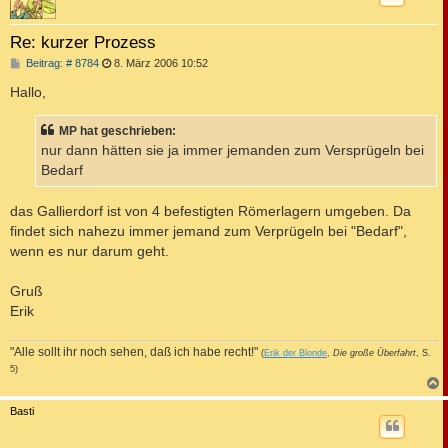
Re: kurzer Prozess
B
Beitrag: # 8784
8. März 2006 10:52
e
i
Hallo,
t
r
a
MP hat geschrieben:
g
nur dann hätten sie ja immer jemanden zum Versprügeln bei
Bedarf
das Gallierdorf ist von 4 befestigten Römerlagern umgeben. Da
findet sich nahezu immer jemand zum Verprügeln bei "Bedarf",
wenn es nur darum geht.
Gruß
Erik
"Alle sollt ihr noch sehen, daß ich habe recht!"
(
Erik der Blonde
,
Die große Überfahrt
, S.
5)
c
Basti