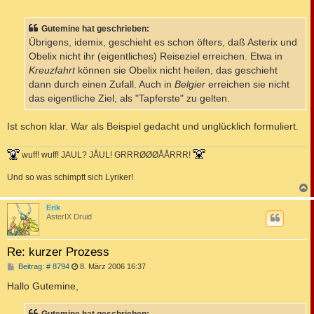
e
i
t
Gutemine hat geschrieben:
r
a
Übrigens, idemix, geschieht es schon öfters, daß Asterix und
g
Obelix nicht ihr (eigentliches) Reiseziel erreichen. Etwa in
Kreuzfahrt
können sie Obelix nicht heilen, das geschieht
dann durch einen Zufall. Auch in
Belgier
erreichen sie nicht
das eigentliche Ziel, als "Tapferste" zu gelten.
Ist schon klar. War als Beispiel gedacht und unglücklich formuliert.
wuff! wuff! JAUL? JÅUL! GRRRØØØÅÅRRR!
Und so was schimpft sich Lyriker!
c
Erik
AsterIX Druid
Re: kurzer Prozess
B
Beitrag: # 8794
8. März 2006 16:37
e
i
Hallo Gutemine,
t
r
a
Gutemine hat geschrieben: