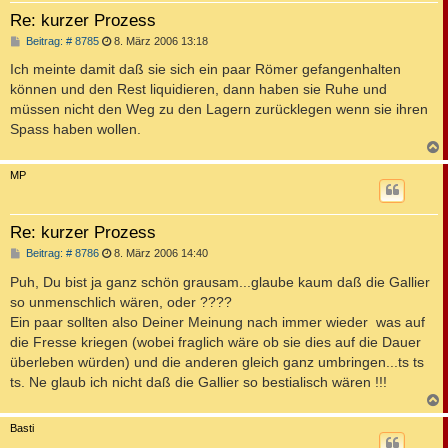
Re: kurzer Prozess
B
Beitrag: # 8785
8. März 2006 13:18
e
i
Ich meinte damit daß sie sich ein paar Römer gefangenhalten
t
können und den Rest liquidieren, dann haben sie Ruhe und
r
a
müssen nicht den Weg zu den Lagern zurücklegen wenn sie ihren
g
Spass haben wollen.
c
MP
Re: kurzer Prozess
B
Beitrag: # 8786
8. März 2006 14:40
e
i
Puh, Du bist ja ganz schön grausam...glaube kaum daß die Gallier
t
so unmenschlich wären, oder ????
r
a
Ein paar sollten also Deiner Meinung nach immer wieder was auf
g
die Fresse kriegen (wobei fraglich wäre ob sie dies auf die Dauer
überleben würden) und die anderen gleich ganz umbringen...ts ts
ts. Ne glaub ich nicht daß die Gallier so bestialisch wären !!!
c
Basti