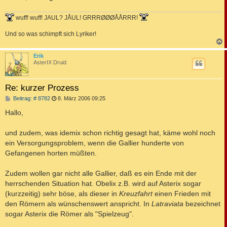
wuff! wuff! JAUL? JÅUL! GRRRØØØÅÅRRR!
Und so was schimpft sich Lyriker!
c
Erik
AsterIX Druid
Re: kurzer Prozess
B
Beitrag: # 8782
8. März 2006 09:25
e
i
Hallo,
t
r
a
und zudem, was idemix schon richtig gesagt hat, käme wohl noch
g
ein Versorgungsproblem, wenn die Gallier hunderte von
Gefangenen horten müßten.
Zudem wollen gar nicht alle Gallier, daß es ein Ende mit der
herrschenden Situation hat. Obelix z.B. wird auf Asterix sogar
(kurzzeitig) sehr böse, als dieser in
Kreuzfahrt
einen Frieden mit
den Römern als wünschenswert anspricht. In
Latraviata
bezeichnet
sogar Asterix die Römer als "Spielzeug".