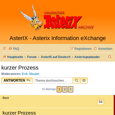
AsterIX - Asterix Information eXchange
FAQ
Registrieren
Anmelden
S
Hauptseite
Forum
AsterIX auf Deutsch
Asterixgeplauder
u
kurzer Prozess
c
Moderatoren:
Erik
,
Maulaf
h
SUCHE
ERWEITERTE SU
ANTWORTEN
e
1
2
16 Beiträge
NÄCHSTE
Basti
kurzer Prozess