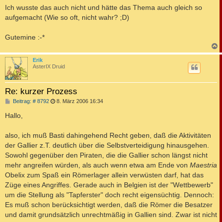
Ich wusste das auch nicht und hätte das Thema auch gleich so
aufgemacht (Wie so oft, nicht wahr? ;D)
Gutemine :-*
c
Erik
AsterIX Druid
Re: kurzer Prozess
B
Beitrag: # 8792
8. März 2006 16:34
e
i
Hallo,
t
r
a
also, ich muß Basti dahingehend Recht geben, daß die Aktivitäten
g
der Gallier z.T. deutlich über die Selbstverteidigung hinausgehen.
Sowohl gegenüber den Piraten, die die Gallier schon längst nicht
mehr angreifen würden, als auch wenn etwa am Ende von
Maestria
Obelix zum Spaß ein Römerlager allein verwüsten darf, hat das
Züge eines Angriffes. Gerade auch in Belgien ist der "Wettbewerb"
um die Stellung als "Tapferster" doch recht eigensüchtig. Dennoch:
Es muß schon berücksichtigt werden, daß die Römer die Besatzer
und damit grundsätzlich unrechtmäßig in Gallien sind. Zwar ist nicht