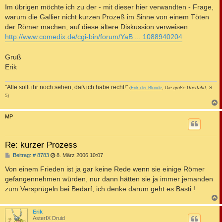
Im übrigen möchte ich zu der - mit dieser hier verwandten - Frage,
warum die Gallier nicht kurzen Prozeß im Sinne von einem Töten
der Römer machen, auf diese ältere Diskussion verweisen:
http://www.comedix.de/cgi-bin/forum/YaB ... 1088940204
Gruß
Erik
"Alle sollt ihr noch sehen, daß ich habe recht!"
(
Erik der Blonde
,
Die große Überfahrt
, S.
5)
c
MP
Re: kurzer Prozess
B
Beitrag: # 8783
8. März 2006 10:07
e
i
Von einem Frieden ist ja gar keine Rede wenn sie einige Römer
t
gefangennehmen würden, nur dann hätten sie ja immer jemanden
r
a
zum Versprügeln bei Bedarf, ich denke darum geht es Basti !
g
c
Erik
AsterIX Druid