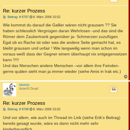
Re: kurzer Prozess
B
Beitrag: # 8787
8. März 2006 15:02
e
i
Wie kommst du darauf die Gallier wären nicht grausam ?? Sie
t
haben schliesslich Vergnügen daran Wehrlosen -und das sind die
r
a
Römer dem Zaubertrank gegenüber ja- Schmerzen zuzufügen.
g
Egal ob es Rache ist oder was die andere Seite gemacht hat, es
bleibt grausam und unfair ! Wie langweilig wenn man schon im
voraus weiß dass der Gegner einem überhaupt nix entgegensetzen
kann !!!!!
Und das Menschen andere Menschen –vor allem ihre Feinden-
gerne quälen sieht man ja immer wieder (siehe Amis in Irak etc.)
c
idemix
AsterIX Druid
Re: kurzer Prozess
B
Beitrag: # 8788
8. März 2006 15:02
e
i
Und vor allem, wie auch im Thread im Link (siehe Erik's Beitrag)
t
bereits gesagt wurde, wäre es dann nicht mehr sehr
r
a
kinderfreundlich.