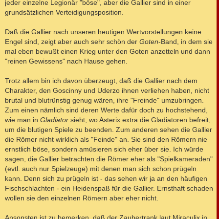
jeder einzelne Legionär "böse", aber die Gallier sind in einer
grundsätzlichen Verteidigungsposition.
Daß die Gallier nach unseren heutigen Wertvorstellungen keine
Engel sind, zeigt aber auch sehr schön der
Goten
-Band, in dem sie
mal eben bewußt einen Krieg unter den Goten anzetteln und dann
"reinen Gewissens" nach Hause gehen.
Trotz allem bin ich davon überzeugt, daß die Gallier nach dem
Charakter, den Goscinny und Uderzo ihnen verliehen haben, nicht
brutal und blutrünstig genug wären, ihre "Freinde" umzubringen.
Zum einen nämlich sind deren Werte dafür doch zu hochstehend,
wie man in
Gladiator
sieht, wo Asterix extra die Gladiatoren befreit,
um die blutigen Spiele zu beenden. Zum anderen sehen die Gallier
die Römer nicht wirklich als "Feinde" an. Sie sind den Römern nie
ernstlich böse, sondern amüsieren sich eher über sie. Ich würde
sagen, die Gallier betrachten die Römer eher als "Spielkameraden"
(evtl. auch nur Spielzeuge) mit denen man sich schon prügeln
kann. Denn sich zu prügeln ist - das sehen wir ja an den häufigen
Fischschlachten - ein Heidenspaß für die Gallier. Ernsthaft schaden
wollen sie den einzelnen Römern aber eher nicht.
Ansonsten ist zu bemerken, daß der Zaubertrank laut Miraculix in