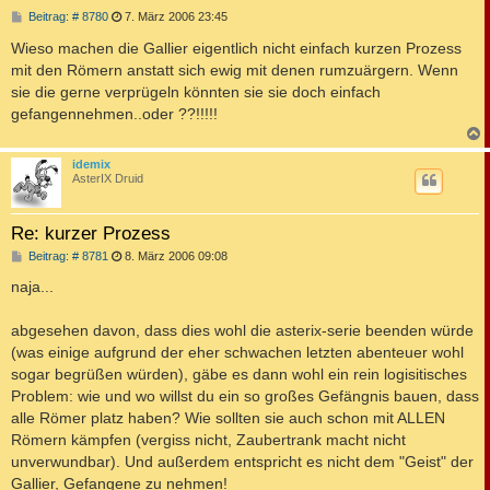
B
Beitrag: # 8780
7. März 2006 23:45
e
i
Wieso machen die Gallier eigentlich nicht einfach kurzen Prozess
t
mit den Römern anstatt sich ewig mit denen rumzuärgern. Wenn
r
a
sie die gerne verprügeln könnten sie sie doch einfach
g
gefangennehmen..oder ??!!!!!
c
idemix
AsterIX Druid
Re: kurzer Prozess
B
Beitrag: # 8781
8. März 2006 09:08
e
i
naja...
t
r
a
abgesehen davon, dass dies wohl die asterix-serie beenden würde
g
(was einige aufgrund der eher schwachen letzten abenteuer wohl
sogar begrüßen würden), gäbe es dann wohl ein rein logisitisches
Problem: wie und wo willst du ein so großes Gefängnis bauen, dass
alle Römer platz haben? Wie sollten sie auch schon mit ALLEN
Römern kämpfen (vergiss nicht, Zaubertrank macht nicht
unverwundbar). Und außerdem entspricht es nicht dem "Geist" der
Gallier, Gefangene zu nehmen!