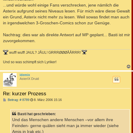
g
...und würde wohl einige Fans verschrecken, jene nämlich die
Asterix aufgrund seines Niveaus lesen. Für mich wäre diese Gewalt
ein Grund, Asterix nicht mehr zu lesen. Weil sowas findet man auch
in irgendwelchen 3-Groschen-Comics schon zur Genüge.
Nachtrag: dies war als direkte Antwort auf MP geplant... Basti ist mir
zuvorgekommen.
wuff! wuff! JAUL? JÅUL! GRRRØØØÅÅRRR!
Und so was schimpft sich Lyriker!
c
idemix
AsterIX Druid
Re: kurzer Prozess
B
Beitrag: # 8789
8. März 2006 15:16
e
i
t
Basti hat geschrieben:
r
a
Und das Menschen andere Menschen –vor allem ihre
g
Feinden- gerne quälen sieht man ja immer wieder (siehe
Amis in Irak etc.)