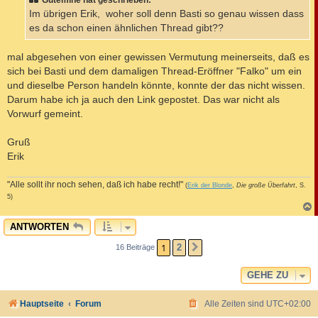
g
Im übrigen Erik, woher soll denn Basti so genau wissen dass
es da schon einen ähnlichen Thread gibt??
mal abgesehen von einer gewissen Vermutung meinerseits, daß es
sich bei Basti und dem damaligen Thread-Eröffner "Falko" um ein
und dieselbe Person handeln könnte, konnte der das nicht wissen.
Darum habe ich ja auch den Link gepostet. Das war nicht als
Vorwurf gemeint.
Gruß
Erik
"Alle sollt ihr noch sehen, daß ich habe recht!"
(
Erik der Blonde
,
Die große Überfahrt
, S.
5)
c
ANTWORTEN
1
2
16 Beiträge
NÄCHSTE
GEHE ZU
Hauptseite
Forum
Alle Zeiten sind
UTC+02:00