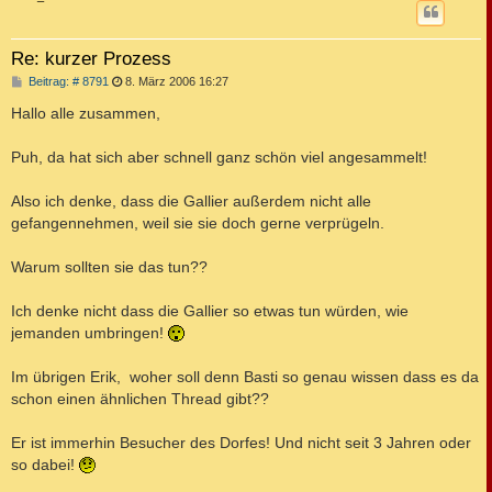
Re: kurzer Prozess
B
Beitrag: # 8791
8. März 2006 16:27
e
i
Hallo alle zusammen,
t
r
a
Puh, da hat sich aber schnell ganz schön viel angesammelt!
g
Also ich denke, dass die Gallier außerdem nicht alle
gefangennehmen, weil sie sie doch gerne verprügeln.
Warum sollten sie das tun??
Ich denke nicht dass die Gallier so etwas tun würden, wie
jemanden umbringen!
Im übrigen Erik, woher soll denn Basti so genau wissen dass es da
schon einen ähnlichen Thread gibt??
Er ist immerhin Besucher des Dorfes! Und nicht seit 3 Jahren oder
so dabei!