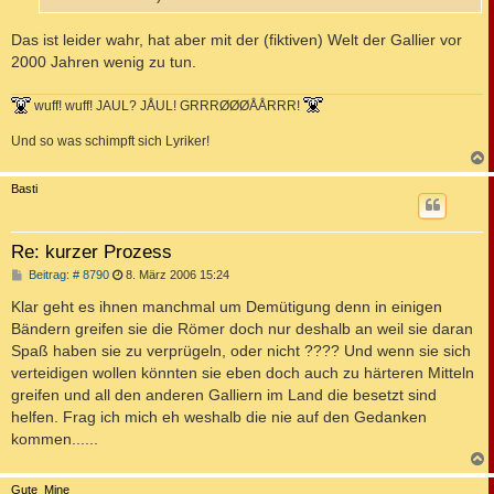
Das ist leider wahr, hat aber mit der (fiktiven) Welt der Gallier vor
2000 Jahren wenig zu tun.
wuff! wuff! JAUL? JÅUL! GRRRØØØÅÅRRR!
Und so was schimpft sich Lyriker!
c
Basti
Re: kurzer Prozess
B
Beitrag: # 8790
8. März 2006 15:24
e
i
Klar geht es ihnen manchmal um Demütigung denn in einigen
t
Bändern greifen sie die Römer doch nur deshalb an weil sie daran
r
a
Spaß haben sie zu verprügeln, oder nicht ???? Und wenn sie sich
g
verteidigen wollen könnten sie eben doch auch zu härteren Mitteln
greifen und all den anderen Galliern im Land die besetzt sind
helfen. Frag ich mich eh weshalb die nie auf den Gedanken
kommen......
c
Gute_Mine