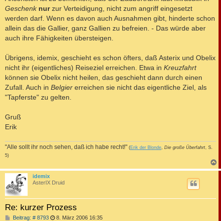
Geschenk
nur
zur Verteidigung, nicht zum angriff eingesetzt
werden darf. Wenn es davon auch Ausnahmen gibt, hinderte schon
allein das die Gallier, ganz Gallien zu befreien. - Das würde aber
auch ihre Fähigkeiten übersteigen.
Übrigens, idemix, geschieht es schon öfters, daß Asterix und Obelix
nicht ihr (eigentliches) Reiseziel erreichen. Etwa in
Kreuzfahrt
können sie Obelix nicht heilen, das geschieht dann durch einen
Zufall. Auch in
Belgier
erreichen sie nicht das eigentliche Ziel, als
"Tapferste" zu gelten.
Gruß
Erik
"Alle sollt ihr noch sehen, daß ich habe recht!"
(
Erik der Blonde
,
Die große Überfahrt
, S.
5)
c
idemix
AsterIX Druid
Re: kurzer Prozess
B
Beitrag: # 8793
8. März 2006 16:35