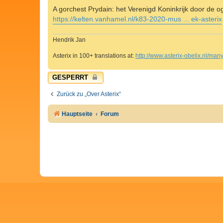
g
A gorchest Prydain: het Verenigd Koninkrijk door de 
https://kelten.vanhamel.nl/k83-2020-mus ... ek-asterix
Hendrik Jan
Asterix in 100+ translations at:
http://www.asterix-obelix.nl/ma
GESPERRT
Zurück zu „Over Asterix“
Hauptseite
Forum