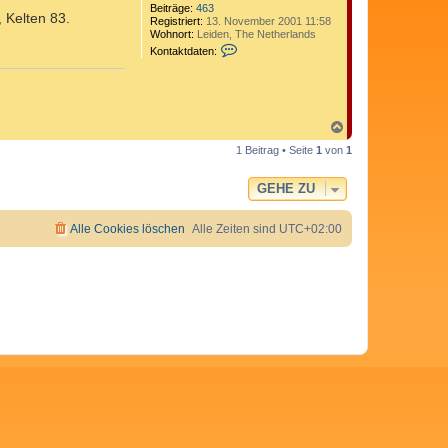
Beiträge:
463
 Kelten 83.
Registriert:
13. November 2001 11:58
Wohnort:
Leiden, The Netherlands
K
Kontaktdaten:
o
n
t
a
k
t
N
d
a
1 Beitrag • Seite
1
von
1
a
c
t
h
e
o
GEHE ZU
n
b
v
e
o
n
Alle Cookies löschen
Alle Zeiten sind
UTC+02:00
n
J
o
c
h
g
e
m