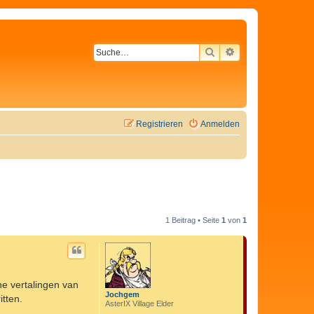
SUCHE
ERWEITERTE SU
Registrieren
Anmelden
1 Beitrag • Seite
1
von
1
he vertalingen van
Jochgem
itten.
AsterIX Village Elder