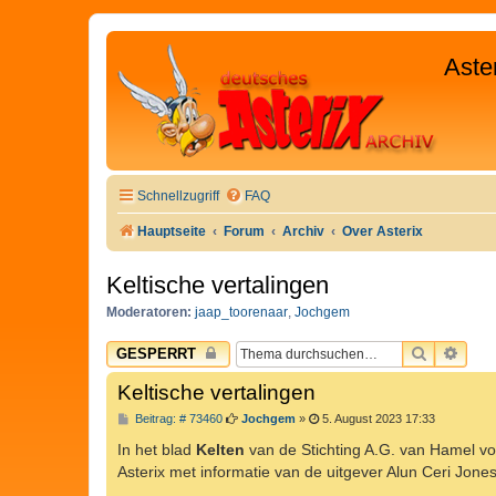
Aste
Schnellzugriff
FAQ
Hauptseite
Forum
Archiv
Over Asterix
Keltische vertalingen
Moderatoren:
jaap_toorenaar
,
Jochgem
SUCHE
ERW
GESPERRT
Keltische vertalingen
B
Beitrag: # 73460
Jochgem
»
5. August 2023 17:33
e
i
In het blad
Kelten
van de Stichting A.G. van Hamel voo
t
Asterix met informatie van de uitgever Alun Ceri Jones
r
a