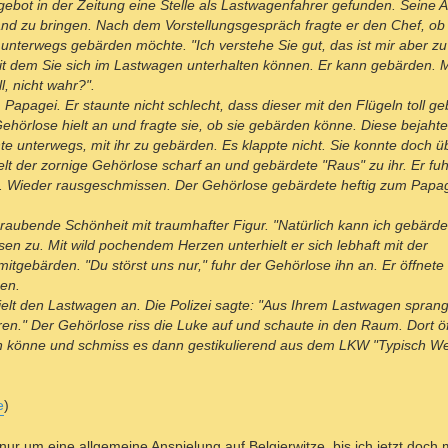
gebot in der Zeitung eine Stelle als Lastwagenfahrer gefunden. Seine 
d zu bringen. Nach dem Vorstellungsgespräch fragte er den Chef, ob 
terwegs gebärden möchte. "Ich verstehe Sie gut, das ist mir aber zu 
it dem Sie sich im Lastwagen unterhalten können. Er kann gebärden. 
l, nicht wahr?".
Papagei. Er staunte nicht schlecht, dass dieser mit den Flügeln toll g
hörlose hielt an und fragte sie, ob sie gebärden könne. Diese bejahte
hte unterwegs, mit ihr zu gebärden. Es klappte nicht. Sie konnte doch ü
t der zornige Gehörlose scharf an und gebärdete "Raus" zu ihr. Er fuh
en. Wieder rausgeschmissen. Der Gehörlose gebärdete heftig zum Papag
raubende Schönheit mit traumhafter Figur. "Natürlich kann ich gebärden
n zu. Mit wild pochendem Herzen unterhielt er sich lebhaft mit der
tgebärden. "Du störst uns nur," fuhr der Gehörlose ihn an. Er öffnete
en.
 hielt den Lastwagen an. Die Polizei sagte: "Aus Ihrem Lastwagen spra
en." Der Gehörlose riss die Luke auf und schaute in den Raum. Dort ö
n könne und schmiss es dann gestikulierend aus dem LKW "Typisch Wei
e
)
ur um eine allgemeine Anspielung auf Belgierwitze, bis ich jetzt doch 