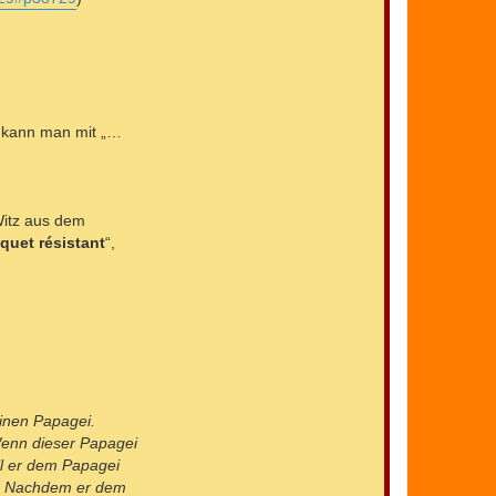
s kann man mit „…
Witz aus dem
quet résistant
“,
einen Papagei.
<Wenn dieser Papagei
ll er dem Papagei
at. Nachdem er dem