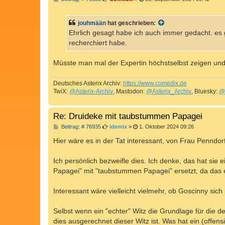
e
i
t
jouhmään
hat geschrieben:
r
a
Ehrlich gesagt habe ich auch immer gedacht. es g
g
recherchiert habe.
Müsste man mal der Expertin höchstselbst zeigen und f
Deutsches Asterix Archiv:
https://www.comedix.de
TwiX:
@Asterix-Archiv
, Mastodon:
@Asterix_Archiv
, Bluesky:
@
Re: Druideke mit taubstummen Papagei
B
Beitrag: # 76935
idemix
»
1. Oktober 2024 09:26
e
i
Hier wäre es in der Tat interessant, von Frau Penndorf
t
r
a
Ich persönlich bezweifle dies. Ich denke, das hat sie
g
Papagei" mit "taubstummen Papagei" ersetzt, da das e
Interessant wäre vielleicht vielmehr, ob Goscinny sich
Selbst wenn ein "echter" Witz die Grundlage für die d
dies ausgerechnet dieser Witz ist. Was hat ein (offens