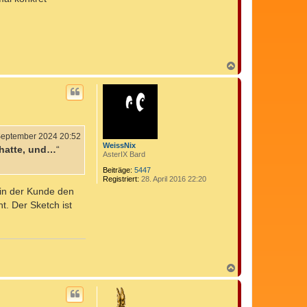
N
a
c
h
o
b
e
n
September 2024 20:52
WeissNix
 hatte, und…
“
AsterIX Bard
Beiträge:
5447
Registriert:
28. April 2016 22:20
in der Kunde den
t. Der Sketch ist
N
a
c
h
o