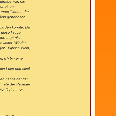
Aufgabe war, die
er einen
teuer," lehnte der
Mein gehörloser
ebärden konnte. Da
 diese Frage.
berhaupt nicht
r weiter. Wieder
ei: "Typisch Weib,
, ich bin eine
 die Luke und stieß
ngen nacheinander
ffnete der Papagei
b, lügt immer,
mal konkret