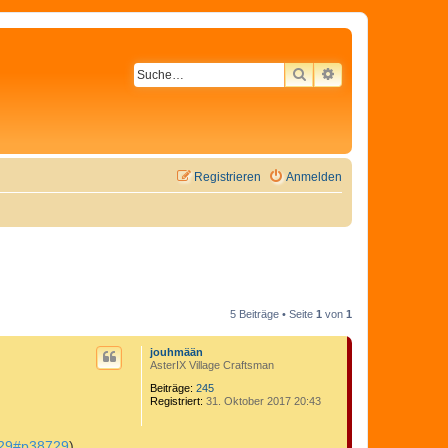
SUCHE
ERWEITERTE SU
Registrieren
Anmelden
5 Beiträge • Seite
1
von
1
jouhmään
AsterIX Village Craftsman
Beiträge:
245
Registriert:
31. Oktober 2017 20:43
 729#p38729
)