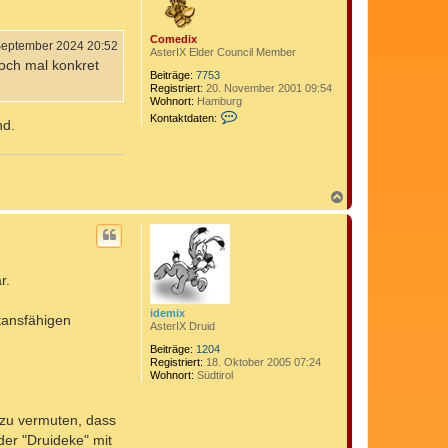
b
e
Comedix
n
September 2024 20:52
AsterIX Elder Council Member
doch mal konkret
Beiträge:
7753
Registriert:
20. November 2001 09:54
Wohnort:
Hamburg
K
Kontaktdaten:
nd.
o
n
t
a
k
t
N
d
a
a
c
t
h
e
o
n
b
v
r.
e
o
n
n
C
idemix
stansfähigen
o
AsterIX Druid
m
e
Beiträge:
1204
d
Registriert:
18. Oktober 2005 07:24
i
Wohnort:
Südtirol
x
, zu vermuten, dass
der "Druideke" mit