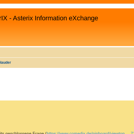
rIX - Asterix Information eXchange
plauder
WEITERTE SUCHE
eits geschlossene Frage (
https://www.comedix.de/pinboard/viewtop ...