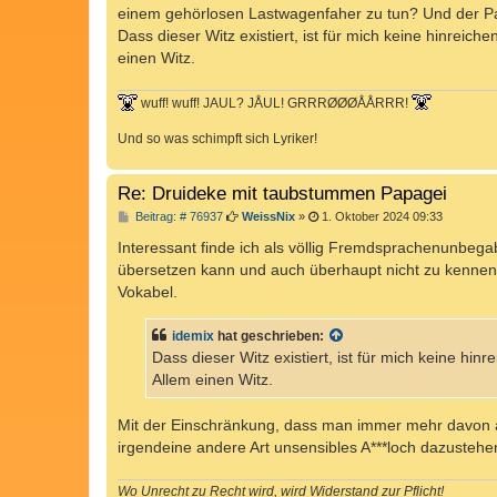
einem gehörlosen Lastwagenfaher zu tun? Und der Pap
Dass dieser Witz existiert, ist für mich keine hinrei
einen Witz.
wuff! wuff! JAUL? JÅUL! GRRRØØØÅÅRRR!
Und so was schimpft sich Lyriker!
Re: Druideke mit taubstummen Papagei
B
Beitrag: # 76937
WeissNix
»
1. Oktober 2024 09:33
e
i
Interessant finde ich als völlig Fremdsprachenunbega
t
übersetzen kann und auch überhaupt nicht zu kennen
r
a
Vokabel.
g
idemix
hat geschrieben:
Dass dieser Witz existiert, ist für mich keine h
Allem einen Witz.
Mit der Einschränkung, dass man immer mehr davon
irgendeine andere Art unsensibles A***loch dazustehen
Wo Unrecht zu Recht wird, wird Widerstand zur Pflicht!