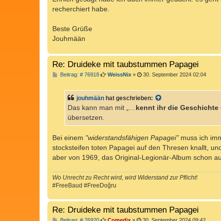
recherchiert habe.
Beste Grüße
Jouhmään
Re: Druideke mit taubstummen Papagei
B
Beitrag: # 76918
WeissNix
»
30. September 2024 02:04
e
i
t
jouhmään
hat geschrieben:
r
a
Das kann man mit „…
kennt ihr die Geschichte
g
übersetzen.
Bei einem
"widerstandsfähigen Papagei"
muss ich im
stocksteifen toten Papagei auf den Thresen knallt, u
aber von 1969, das Original-Legionär-Album schon aus
Wo Unrecht zu Recht wird, wird Widerstand zur Pflicht!
#FreeBaud #FreeDoğru
Re: Druideke mit taubstummen Papagei
B
Beitrag: # 76920
Comedix
»
30. September 2024 09:42