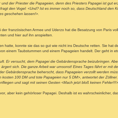
r und der Priester die Papageien, denn des Priesters Papagei ist gut e
d fragt den Vogel: <Und? Ist es immer noch so, dass Deutschland den Kr
 es geschehen lassen!>.
i der französischen Armee und Uderzo hat die Besatzung von Paris voll
ten und hier auf ihn anspielten.
hatte, konnte sie das so gut wie nicht ins Deutsche retten. Sie hat d
er von einem Taubstummen und einem Papageien handelt. Der geht in et
t. Er versucht, dem Papagei die Gebärdensprache beizubringen. Aber d
 ärgert sich. Die ganze Arbeit war umsonst! Eines Tages fährt er mit 
, der Gebärdensprache beherscht, dass Papageien verzollt werden müs
kosten 100 DM und tote Papageien nur 5 DM>, antwortet der Zöllner. D
nfliegen und sagt mit seinen Gesten <Mach jetzt bloß keinen Fehler!!!>
r, aber kein gehörloser Papagei. Deshalb ist es wahrscheinlicher, da