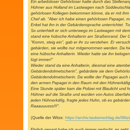
Ein arbeitsloser Gehörloser hatte durch das Stellenan
Hühner aus Holland im Lastwagen nach Süddeutschlan
gehörlosen Kollegen bekommen könne, da er mit ihm un
Chef ab. "Aber ich habe einen gehörlosen Papagei, m
Enkel hat ihn in der Gebärdensprache unterrichtet. Tol
So unterhielt er sich unterwegs im Lastwagen mit dem 
stand eine hübsche Anhalterin am Straßenrand. Der Ge
"Komm, steig ein", gab er ihr zu verstehen. Er versuc
gebärden, sie wollte nur mitgenommen werden. Da hiel
eine hübsche Anhalterin. Wieder hatte sie ihn belog
lügt immer!"
Wieder stand da eine Anhalterin, diesmal eine atembe
Gebärdendolmetscherin", gebärdete sie dem Gehörlose
Gebärdendolmetscherin. Da wollte der Papagei auch mi
den armen Papagei in den Raum mit den Hühnerkäfig
Eine Stunde später kam die Polizei mit Blaulicht und
Hühner auf die Straße und wurden von Autos überfahr
jeden Hühnerkäfig, fragte jedes Huhn, ob es gebärde
Raaauuusss!!!".
(Quelle der Witze:
https://archiv.taubenschlag.de/Witz
Ehrlich gesagt habe ich auch immer gedacht. es geht n