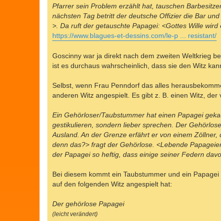
Pfarrer sein Problem erzählt hat, tauschen Barbesitze
nächsten Tag betritt der deutsche Offizier die Bar un
>. Da ruft der getauschte Papagei: <Gottes Wille wird
https://www.blagues-et-dessins.com/le-p ... resistant/
Goscinny war ja direkt nach dem zweiten Weltkrieg be
ist es durchaus wahrscheinlich, dass sie den Witz kann
Selbst, wenn Frau Penndorf das alles herausbekommen 
anderen Witz angespielt. Es gibt z. B. einen Witz, d
Ein Gehörloser/Taubstummer hat einen Papagei gekauf
gestikulieren, sondern lieber sprechen. Der Gehörlose
Ausland. An der Grenze erfährt er von einem Zöllner
denn das?> fragt der Gehörlose. <Lebende Papageien 
der Papagei so heftig, dass einige seiner Federn davo
Bei diesem kommt ein Taubstummer und ein Papagei vo
auf den folgenden Witz angespielt hat:
Der gehörlose Papagei
(leicht verändert)