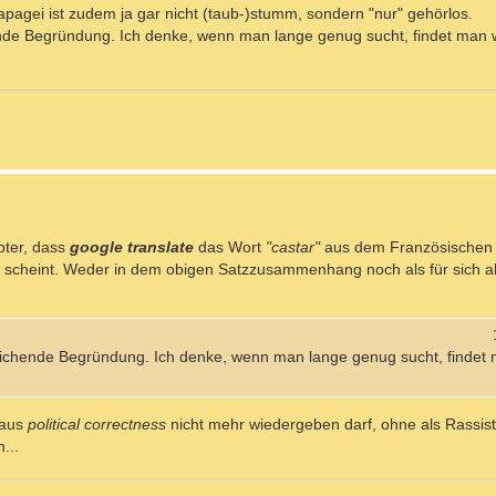
agei ist zudem ja gar nicht (taub-)stumm, sondern "nur" gehörlos.
chende Begründung. Ich denke, wenn man lange genug sucht, findet man w
bter, dass
google translate
das Wort
"castar"
aus dem Französischen o
 scheint. Weder in dem obigen Satzzusammenhang noch als für sich al
inreichende Begründung. Ich denke, wenn man lange genug sucht, findet 
 aus
political correctness
nicht mehr wiedergeben darf, ohne als Rassist,
...