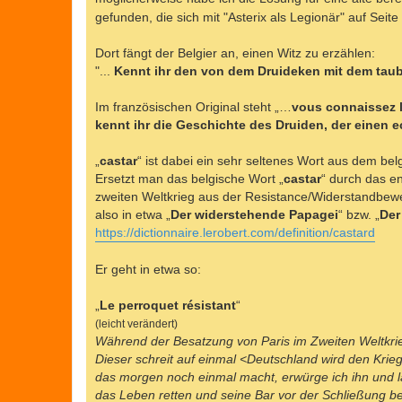
g
gefunden, die sich mit "Asterix als Legionär" auf Seite 
Dort fängt der Belgier an, einen Witz zu erzählen:
"...
Kennt ihr den von dem Druideken mit dem tau
Im französischen Original steht „…
vous connaissez l'
kennt ihr die Geschichte des Druiden, der einen 
„
castar
“ ist dabei ein sehr seltenes Wort aus dem be
Ersetzt man das belgische Wort „
castar
“ durch das e
zweiten Weltkrieg aus der Resistance/Widerstandbewe
also in etwa „
Der widerstehende Papagei
“ bzw. „
Der
https://dictionnaire.lerobert.com/definition/castard
Er geht in etwa so:
„
Le perroquet résistant
“
(leicht verändert)
Während der Besatzung von Paris im Zweiten Weltkrieg t
Dieser schreit auf einmal <Deutschland wird den Krieg
das morgen noch einmal macht, erwürge ich ihn und la
das Leben retten und seine Bar vor der Schließung be