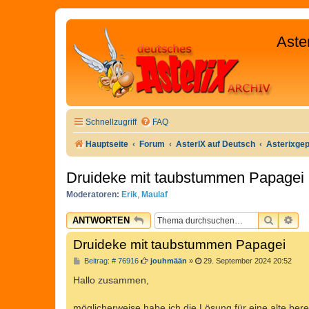
Aste
Schnellzugriff
FAQ
Hauptseite
Forum
AsterIX auf Deutsch
Asterixge
Druideke mit taubstummen Papagei
Moderatoren:
Erik
,
Maulaf
SUCHE
ER
ANTWORTEN
Druideke mit taubstummen Papagei
B
Beitrag: # 76916
jouhmään
»
29. September 2024 20:52
e
i
Hallo zusammen,
t
r
a
möglicherweise habe ich die Lösung für eine alte ber