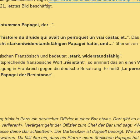
21, letztes Bild beschäftigt.
bstummen Papagei, der
...".
histoire du druide qui avait un perroquet un vrai castar, et.
.“. Da
echt starken/widerstandsfähigen Papagei hatte, und…
“ übersetzen.
lgischen Französisch und bedeutet „
stark, widerstandsfähig
“.
ntsprechende französische Wort „
résistant
“, so erinnert das an einen 
gung in Frankreich gegen die deutsche Besatzung. Er heißt „
Le perro
 Papagei der Resistance
“.
rinkt in Paris ein deutscher Offizier in einer Bar etwas. Dort gibt es 
 verlieren!>. Verärgert geht der Offizier zum Chef der Bar und sagt: 
sse deine Bar schließen>. Der Barbesitzer ist doppelt besorgt. Wie so
wahren. Da fällt ihm ein, dass ein Pfarrer einen ähnlichen Papagei h