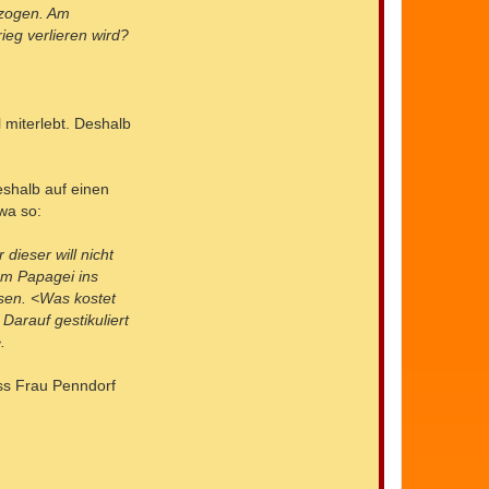
rzogen. Am
ieg verlieren wird?
 miterlebt. Deshalb
eshalb auf einen
wa so:
ieser will nicht
dem Papagei ins
sen. <Was kostet
arauf gestikuliert
.
ss Frau Penndorf