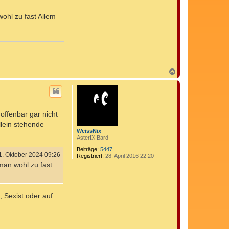
ohl zu fast Allem
N
a
c
h
o
b
ffenbar gar nicht
e
n
lein stehende
WeissNix
AsterIX Bard
Beiträge:
5447
1. Oktober 2024 09:26
Registriert:
28. April 2016 22:20
man wohl zu fast
 Sexist oder auf