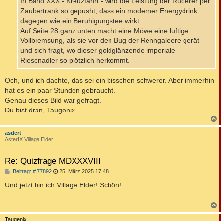
In Band XXX - Kreuzfahrt - wird die Leistung der Ruderer per
Zaubertrank so gepusht, dass ein moderner Energydrink
dagegen wie ein Beruhigungstee wirkt.
Auf Seite 28 ganz unten macht eine Möwe eine luftige
Vollbremsung, als sie vor den Bug der Renngaleere gerät
und sich fragt, wo dieser goldglänzende imperiale
Riesenadler so plötzlich herkommt.
Och, und ich dachte, das sei ein bisschen schwerer. Aber immerhin
hat es ein paar Stunden gebraucht.
Genau dieses Bild war gefragt.
Du bist dran, Taugenix
c
asdert
AsterIX Village Elder
Re: Quizfrage MDXXXVIII
B
Beitrag: # 77892
25. März 2025 17:48
e
i
Und jetzt bin ich Village Elder! Schön!
t
r
a
g
c
Taugenix