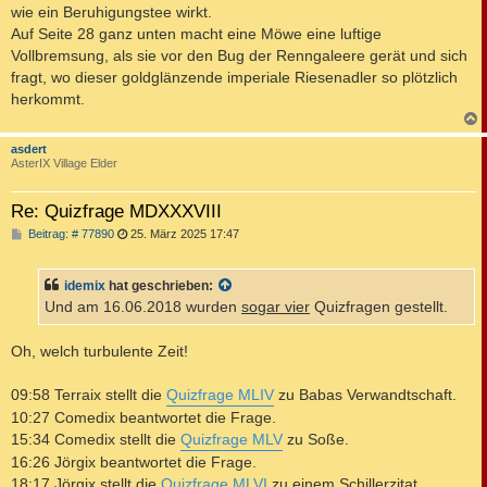
wie ein Beruhigungstee wirkt.
Auf Seite 28 ganz unten macht eine Möwe eine luftige
Vollbremsung, als sie vor den Bug der Renngaleere gerät und sich
fragt, wo dieser goldglänzende imperiale Riesenadler so plötzlich
herkommt.
c
asdert
AsterIX Village Elder
Re: Quizfrage MDXXXVIII
B
Beitrag: # 77890
25. März 2025 17:47
e
i
t
idemix
hat geschrieben:
r
a
Und am 16.06.2018 wurden
sogar vier
Quizfragen gestellt.
g
Oh, welch turbulente Zeit!
09:58 Terraix stellt die
Quizfrage MLIV
zu Babas Verwandtschaft.
10:27 Comedix beantwortet die Frage.
15:34 Comedix stellt die
Quizfrage MLV
zu Soße.
16:26 Jörgix beantwortet die Frage.
18:17 Jörgix stellt die
Quizfrage MLVI
zu einem Schillerzitat.