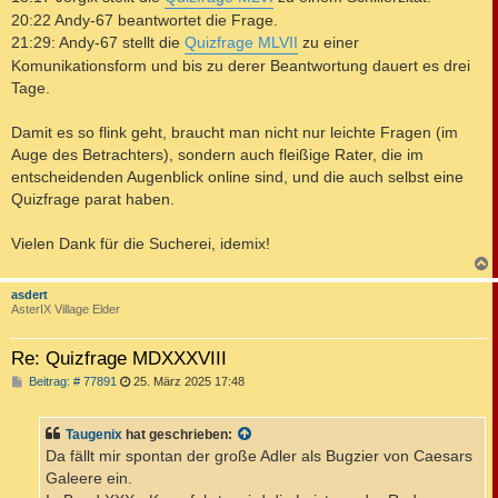
20:22 Andy-67 beantwortet die Frage.
21:29: Andy-67 stellt die
Quizfrage MLVII
zu einer
Komunikationsform und bis zu derer Beantwortung dauert es drei
Tage.
Damit es so flink geht, braucht man nicht nur leichte Fragen (im
Auge des Betrachters), sondern auch fleißige Rater, die im
entscheidenden Augenblick online sind, und die auch selbst eine
Quizfrage parat haben.
Vielen Dank für die Sucherei, idemix!
c
asdert
AsterIX Village Elder
Re: Quizfrage MDXXXVIII
B
Beitrag: # 77891
25. März 2025 17:48
e
i
t
Taugenix
hat geschrieben:
r
a
Da fällt mir spontan der große Adler als Bugzier von Caesars
g
Galeere ein.