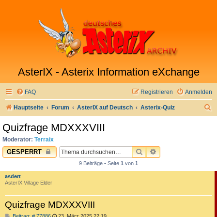
AsterIX - Asterix Information eXchange
FAQ
Registrieren
Anmelden
S
Hauptseite
Forum
AsterIX auf Deutsch
Asterix-Quiz
u
Quizfrage MDXXXVIII
c
Moderator:
Terraix
h
SUCHE
ERWEITERTE SUC
GESPERRT
e
9 Beiträge • Seite
1
von
1
asdert
AsterIX Village Elder
Quizfrage MDXXXVIII
B
Beitrag: # 77886
23. März 2025 22:19