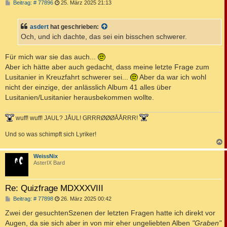
B
Beitrag: # 77896
25. März 2025 21:13
e
i
t
asdert
hat geschrieben:
r
a
Och, und ich dachte, das sei ein bisschen schwerer.
g
Für mich war sie das auch...
Aber ich hätte aber auch gedacht, dass meine letzte Frage zum
Lusitanier in Kreuzfahrt schwerer sei...
Aber da war ich wohl
nicht der einzige, der anlässlich Album 41 alles über
Lusitanien/Lusitanier herausbekommen wollte.
wuff! wuff! JAUL? JÅUL! GRRRØØØÅÅRRR!
Und so was schimpft sich Lyriker!
c
WeissNix
AsterIX Bard
Re: Quizfrage MDXXXVIII
B
Beitrag: # 77898
26. März 2025 00:42
e
i
Zwei der gesuchtenSzenen der letzten Fragen hatte ich direkt vor
t
Augen, da sie sich aber in von mir eher ungeliebten Alben
"Graben"
r