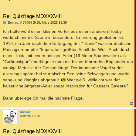
Re: Quizfrage MDXXXVIII
B
Beitrag: # 77894
25. März 2025 19:39
e
i
Ich hatte wohl einen kleinen Vorteil aus einem anderen Hobby,
t
wodurch mir die Szene in besonderer Erinnerung geblieben ist.
r
a
1913, ein Jahr nach dem Untergang der "Titanic" war der deutsche
g
Passagierdampfer "Imperator" größtes Schiff der Welt. Auch durch
einen Trick: mit einem riesigen Adler (16 Meter Spannweite!) als
"Gallionsfigur" überflügelte man die bisher führenden Engländer um
wenige Meter in der Gesamtlänge. Der imposante Vogel verlor
allerdings später bei stürmischer See seine Schwingen und wurde
sang- und klanglos abgebaut.
Wer weiß, vielleicht war der
kaiserliche Angeber-Adler sogar Inspiration für Caesars Galeere?
Dann überlege ich mal die nächste Frage.
c
idemix
AsterIX Druid
Re: Quizfrage MDXXXVIII