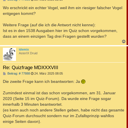
e
i
Wo erschrickt ein echter Vogel, weil ihm ein riesiger falscher Vogel
t
entgegen kommt?
r
a
g
Weitere Frage (auf die ich die Antwort nicht kenne):
Ist es in den 1538 Ausgaben hier im Quiz schon vorgekommen,
dass an einem einzigen Tag drei Fragen gestellt wurden?
c
idemix
AsterIX Druid
Re: Quizfrage MDXXXVIII
B
Beitrag: # 77888
24. März 2025 08:05
e
i
Die zweite Frage kann ich beantworten: Ja
t
r
a
Zumindest einmal ist das schon vorgekommen, am 31. Januar
g
2020 (Seite 15 im Quiz-Forum). Da wurde eine Frage sogar
innerhalb 3 Minuten beantwortet.
(es kann auch noch andere Stellen geben, habe nicht das gesamte
Quiz-Forum durchsucht sondern nur im Zufallsprinzip wahllos
einige Seiten davon).