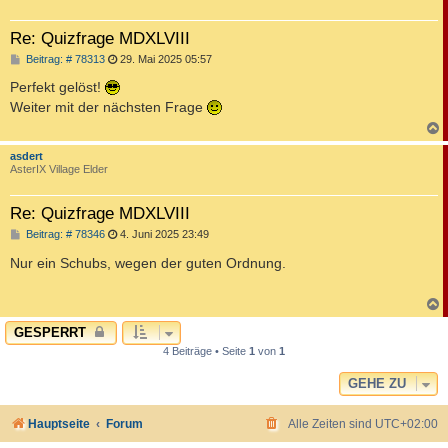
Re: Quizfrage MDXLVIII
B
Beitrag: # 78313
29. Mai 2025 05:57
e
i
Perfekt gelöst!
t
Weiter mit der nächsten Frage
r
a
g
c
asdert
AsterIX Village Elder
Re: Quizfrage MDXLVIII
B
Beitrag: # 78346
4. Juni 2025 23:49
e
i
Nur ein Schubs, wegen der guten Ordnung.
t
r
a
g
c
GESPERRT
4 Beiträge • Seite
1
von
1
GEHE ZU
Hauptseite
Forum
Alle Zeiten sind
UTC+02:00