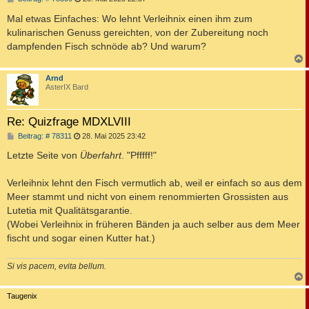
e
i
Mal etwas Einfaches: Wo lehnt Verleihnix einen ihm zum
t
kulinarischen Genuss gereichten, von der Zubereitung noch
r
a
dampfenden Fisch schnöde ab? Und warum?
g
c
Arnd
AsterIX Bard
Re: Quizfrage MDXLVIII
B
Beitrag: # 78311
28. Mai 2025 23:42
e
i
Letzte Seite von
Überfahrt
. "Pfffff!"
t
r
a
Verleihnix lehnt den Fisch vermutlich ab, weil er einfach so aus dem
g
Meer stammt und nicht von einem renommierten Grossisten aus
Lutetia mit Qualitätsgarantie.
(Wobei Verleihnix in früheren Bänden ja auch selber aus dem Meer
fischt und sogar einen Kutter hat.)
Si vis pacem, evita bellum.
c
Taugenix