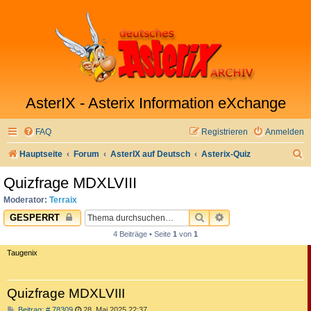
AsterIX - Asterix Information eXchange
FAQ
Registrieren
Anmelden
S
Hauptseite
Forum
AsterIX auf Deutsch
Asterix-Quiz
u
Quizfrage MDXLVIII
c
Moderator:
Terraix
h
SUCHE
ERWEITERTE SUC
GESPERRT
e
4 Beiträge • Seite
1
von
1
Taugenix
Quizfrage MDXLVIII
B
Beitrag: # 78309
28. Mai 2025 22:37