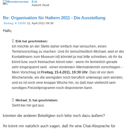
Erik
AsterIX Druid
Re: Organisation für Haltern 2011 - Die Ausstellung
B
Beitrag: # 33090
11. April 2011 09:36
e
i
Hallo,
t
r
a
Erik hat geschrieben:
g
Ich möchte an der Stelle daher einfach mal versuchen, einen
Terminvorschlag zu machen. Und ihr (einschließlich Michael, weil er der
Kontaktmann zum Museum ist) könntet ja mal bitte schreiben, ob ihr da
könnt bzw. euch freimachen könnt oder - wenn ihr terminlich gerade
sehr eingespannt seid - einen
konkreten Alternativtermin vorschlagen
. -
Mein Vorschlag ist
Freitag, 15.4.2011, 19:30 Uhr
. Das ist vor dem
Wochenende, wo die wenigsten noch beruflich unterwegs sein werden,
und es ist noch eine knappe Woche hin, so daß man vielleicht sein
sonstiges Freizeitprogramm noch disponieren kann.
Michael_S. hat geschrieben:
Sieht bei mir gut aus.
könnten die anderen Beteiligten sich bitte noch dazu äußern?
Ihr könnt mir natürlich auch sagen, daß Ihr eine Chat-Absprache für