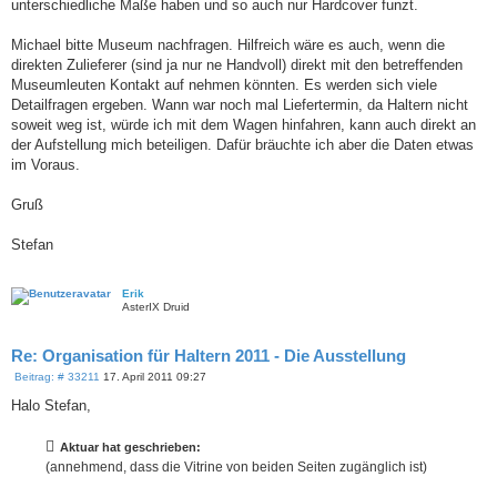
unterschiedliche Maße haben und so auch nur Hardcover funzt.
Michael bitte Museum nachfragen. Hilfreich wäre es auch, wenn die
direkten Zulieferer (sind ja nur ne Handvoll) direkt mit den betreffenden
Museumleuten Kontakt auf nehmen könnten. Es werden sich viele
Detailfragen ergeben. Wann war noch mal Liefertermin, da Haltern nicht
soweit weg ist, würde ich mit dem Wagen hinfahren, kann auch direkt an
der Aufstellung mich beteiligen. Dafür bräuchte ich aber die Daten etwas
im Voraus.
Gruß
Stefan
Erik
AsterIX Druid
Re: Organisation für Haltern 2011 - Die Ausstellung
B
Beitrag: # 33211
17. April 2011 09:27
e
i
Halo Stefan,
t
r
a
Aktuar hat geschrieben:
g
(annehmend, dass die Vitrine von beiden Seiten zugänglich ist)