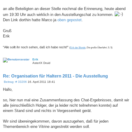
t
r
a
an alle Beteiligten an dieser Stelle nochmal die Erinnerung, heute abend
g
um 19:30 Uhr auch wirklich in den Ausstellungschat zu kommen.
Den Link dorthin hatte Marco ja
oben gepostet
.
Gruß
Erik
"Alle sollt ihr noch sehen, daß ich habe recht!"
(
Erik der Blonde
,
Die große Überfahrt
, S. 5)
Erik
AsterIX Druid
Re: Organisation für Haltern 2011 - Die Ausstellung
B
Beitrag: # 33206
16. April 2011 18:41
e
i
Hallo,
t
r
a
so, hier nun mal eine Zusammenfassung des Chat-Ergebnisses, damit wir
g
alle (einschließlich Holger, der ja leider nicht teilnehmen konnte) auf
einem Stand sind und nichts in Vergessenheit gerät.
Wir sind übereingekommen, davon auszugehen, daß für jeden
Themenbereich eine Vitrine angestrebt werden soll.