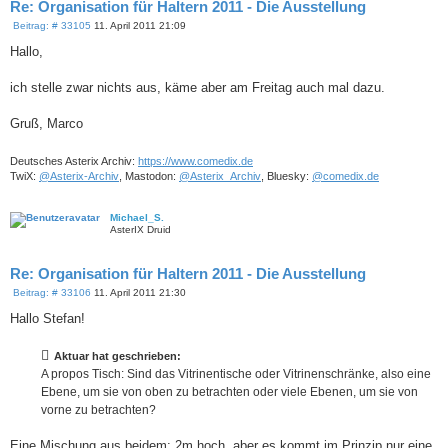
Re: Organisation für Haltern 2011 - Die Ausstellung
B
Beitrag: # 33105
11. April 2011 21:09
e
i
Hallo,
t
r
a
ich stelle zwar nichts aus, käme aber am Freitag auch mal dazu.
g
Gruß, Marco
Deutsches Asterix Archiv:
https://www.comedix.de
TwiX:
@Asterix-Archiv
, Mastodon:
@Asterix_Archiv
, Bluesky:
@comedix.de
Michael_S.
AsterIX Druid
Re: Organisation für Haltern 2011 - Die Ausstellung
B
Beitrag: # 33106
11. April 2011 21:30
e
i
Hallo Stefan!
t
r
a
Aktuar hat geschrieben:
g
A propos Tisch: Sind das Vitrinentische oder Vitrinenschränke, also eine
Ebene, um sie von oben zu betrachten oder viele Ebenen, um sie von
vorne zu betrachten?
Eine Mischung aus beidem: 2m hoch, aber es kommt im Prinzip nur eine