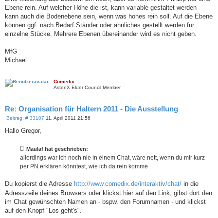
Ebene rein. Auf welcher Höhe die ist, kann variable gestaltet werden -
kann auch die Bodenebene sein, wenn was hohes rein soll. Auf die Ebene
können ggf. nach Bedarf Ständer oder ähnliches gestellt werden für
einzelne Stücke. Mehrere Ebenen übereinander wird es nicht geben.
MfG
Michael
Comedix
AsterIX Elder Council Member
Re: Organisation für Haltern 2011 - Die Ausstellung
B
Beitrag: # 33107
11. April 2011 21:56
e
i
Hallo Gregor,
t
r
a
Maulaf hat geschrieben:
g
allerdings war ich noch nie in einem Chat, wäre nett, wenn du mir kurz
per PN erklären könntest, wie ich da rein komme
Du kopierst die Adresse
http://www.comedix.de/interaktiv/chat/
in die
Adresszeile deines Browsers oder klickst hier auf den Link, gibst dort den
im Chat gewünschten Namen an - bspw. den Forumnamen - und klickst
auf den Knopf "Los geht's".