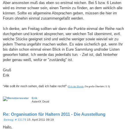
Aber ansonsten muß das eben so erstmal reichen. Bei 5 bzw. 6 Leuten
wird es immer schwer sein, einen Termin zu finden, an dem wirklich alle
können. Sollte es allgemeine Absprachen geben, müssen die hier im
Forum ohnehin einmal zusammengefaßt werden.
Ich denke, am Freitag sollten wir dann die Punkte einmal der Reihe nach
durchgehen und konkret absprechen, wer welchen Teil übernimmt, evtl.
welche Stücke geeignet sind und welche weniger sowie wieviel wir zu
jedem Thema ungefähr machen wollen. Es wäre sicherlich gut, wenn Ihr
bis dahin schon einmal einen Blick in Eure Sammlung und/oder Listen
geworfen hättet. Ich werde das jedenfalls tun. - Ziel ist, daß hinterher
jeder genau weiß, wofür er "zuständig" ist.
Gruß
Erik
"Alle sollt ihr noch sehen, daß ich habe recht!"
(
Erik der Blonde
,
Die große Überfahrt
, S. 5)
Erik
AsterIX Druid
Re: Organisation für Haltern 2011 - Die Ausstellung
B
Beitrag: # 33179
15. April 2011 09:19
e
i
Hallo,