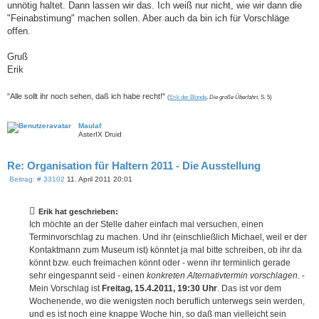
unnötig haltet. Dann lassen wir das. Ich weiß nur nicht, wie wir dann die
"Feinabstimung" machen sollen. Aber auch da bin ich für Vorschläge
offen.
Gruß
Erik
"Alle sollt ihr noch sehen, daß ich habe recht!"
(
Erik der Blonde
,
Die große Überfahrt
, S. 5)
Maulaf
AsterIX Druid
Re: Organisation für Haltern 2011 - Die Ausstellung
B
Beitrag: # 33102
11. April 2011 20:01
e
i
t
Erik hat geschrieben:
r
a
Ich möchte an der Stelle daher einfach mal versuchen, einen
g
Terminvorschlag zu machen. Und ihr (einschließlich Michael, weil er der
Kontaktmann zum Museum ist) könntet ja mal bitte schreiben, ob ihr da
könnt bzw. euch freimachen könnt oder - wenn ihr terminlich gerade
sehr eingespannt seid - einen
konkreten Alternativtermin vorschlagen
. -
Mein Vorschlag ist
Freitag, 15.4.2011, 19:30 Uhr
. Das ist vor dem
Wochenende, wo die wenigsten noch beruflich unterwegs sein werden,
und es ist noch eine knappe Woche hin, so daß man vielleicht sein