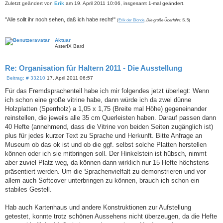
Zuletzt geändert von
Erik
am 19. April 2011 10:06, insgesamt 1-mal geändert.
"Alle sollt ihr noch sehen, daß ich habe recht!"
(
Erik der Blonde
,
Die große Überfahrt
, S. 5)
Aktuar
AsterIX Bard
Re: Organisation für Haltern 2011 - Die Ausstellung
B
Beitrag: # 33210
17. April 2011 06:57
e
i
Für das Fremdsprachenteil habe ich mir folgendes jetzt überlegt: Wenn
t
ich schon eine große vitrine habe, dann würde ich da zwei dünne
r
a
Holzplatten (Sperrholz) a 1,05 x 1,75 (Breite mal Höhe) gegeneinander
g
reinstellen, die jeweils alle 35 cm Querleisten haben. Darauf passen dann
40 Hefte (annehmend, dass die Vitrine von beiden Seiten zugänglich ist)
plus für jedes kurzer Text zu Sprache und Herkunft. Bitte Anfrage an
Museum ob das ok ist und ob die ggf. selbst solche Platten herstellen
können oder ich sie mitbringen soll. Der Hinkelstein ist hübsch, nimmt
aber zuviel Platz weg, da können dann wirklich nur 15 Hefte höchstens
präsentiert werden. Um die Sprachenvielfalt zu demonstrieren und vor
allem auch Softcover unterbringen zu können, brauch ich schon ein
stabiles Gestell.
Hab auch Kartenhaus und andere Konstruktionen zur Aufstellung
getestet, konnte trotz schönen Aussehens nicht überzeugen, da die Hefte