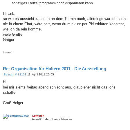
sonstiges Freizeitprogramm noch disponieren kann.
Hi Erik,
so wie es aussieht kann ich an dem Termin auch, allerdings war ich noch
nie in einem Chat, wäre nett, wenn du mir kurz per PN erklären könntest,
wie ich da rein komme,
viele Grüße
Gregor
bauroth
Re: Organisation für Haltern 2011 - Die Ausstellung
B
Beitrag: # 33103
11. April 2011 20:55
e
i
Hi,
t
bei mir siehts freitag abend schlecht aus, glaub eher nicht das ichs
r
a
schaffe.
g
Gruß Holger
Comedix
AsterIX Elder Council Member