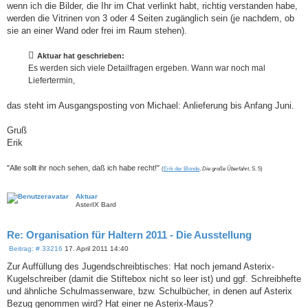
wenn ich die Bilder, die Ihr im Chat verlinkt habt, richtig verstanden habe,
werden die Vitrinen von 3 oder 4 Seiten zugänglich sein (je nachdem, ob
sie an einer Wand oder frei im Raum stehen).
Aktuar hat geschrieben:
Es werden sich viele Detailfragen ergeben. Wann war noch mal
Liefertermin,
das steht im Ausgangsposting von Michael: Anlieferung bis Anfang Juni.
Gruß
Erik
"Alle sollt ihr noch sehen, daß ich habe recht!"
(
Erik der Blonde
,
Die große Überfahrt
, S. 5)
Aktuar
AsterIX Bard
Re: Organisation für Haltern 2011 - Die Ausstellung
B
Beitrag: # 33216
17. April 2011 14:40
e
i
Zur Auffüllung des Jugendschreibtisches: Hat noch jemand Asterix-
t
Kugelschreiber (damit die Stiftebox nicht so leer ist) und ggf. Schreibhefte
r
a
und ähnliche Schulmassenware, bzw. Schulbücher, in denen auf Asterix
g
Bezug genommen wird? Hat einer ne Asterix-Maus?