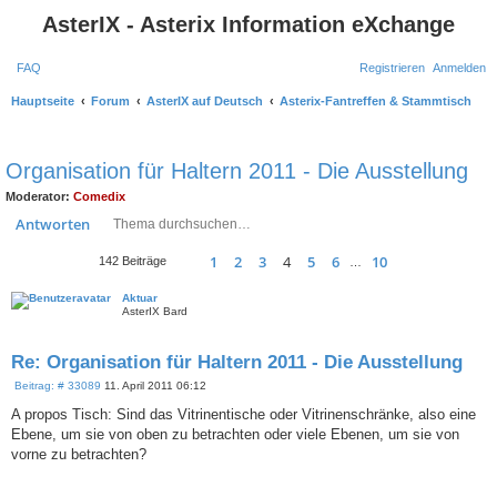
AsterIX - Asterix Information eXchange
FAQ
Registrieren
Anmelden
Hauptseite
Forum
AsterIX auf Deutsch
Asterix-Fantreffen & Stammtisch
S
u
Organisation für Haltern 2011 - Die Ausstellung
c
Moderator:
Comedix
h
Suche
Erweiterte Suche
Antworten
e
1
2
3
4
5
6
10
Seite
Vorherige
4
von
10
Nächste
142 Beiträge
…
Aktuar
AsterIX Bard
Re: Organisation für Haltern 2011 - Die Ausstellung
B
Beitrag: # 33089
11. April 2011 06:12
e
i
A propos Tisch: Sind das Vitrinentische oder Vitrinenschränke, also eine
t
Ebene, um sie von oben zu betrachten oder viele Ebenen, um sie von
r
a
vorne zu betrachten?
g