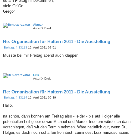
es am Freitag hinbekommen,
g
viele Grüße
Gregor
Aktuar
AsterIX Bard
Re: Organisation für Haltern 2011 - Die Ausstellung
B
Beitrag: # 33113
12. April 2011 07:51
e
i
Müsste bei mir Freitag abend auch klappen.
t
r
a
g
Erik
AsterIX Druid
Re: Organisation für Haltern 2011 - Die Ausstellung
B
Beitrag: # 33114
12. April 2011 09:39
e
i
Hallo,
t
r
a
na schön, dann können am Freitag also - leider - bis auf Holger alle
g
potentiellen Leihgeber sowie Michael und Marco. Insofern würde ich dann
vorschlagen, daß wir den Termin nehmen. Wäre natürlich gut, wenn Du,
Holger, es doch noch schaffen könntest, zumindest kurz reinzuschauen.