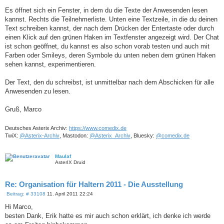
Es öffnet sich ein Fenster, in dem du die Texte der Anwesenden lesen
kannst. Rechts die Teilnehmerliste. Unten eine Textzeile, in die du deinen
Text schreiben kannst, der nach dem Drücken der Entertaste oder durch
einen Klick auf den grünen Haken im Textfenster angezeigt wird. Der Chat
ist schon geöffnet, du kannst es also schon vorab testen und auch mit
Farben oder Smileys, deren Symbole du unten neben dem grünen Haken
sehen kannst, experimentieren.
Der Text, den du schreibst, ist unmittelbar nach dem Abschicken für alle
Anwesenden zu lesen.
Gruß, Marco
Deutsches Asterix Archiv:
https://www.comedix.de
TwiX:
@Asterix-Archiv
, Mastodon:
@Asterix_Archiv
, Bluesky:
@comedix.de
Maulaf
AsterIX Druid
Re: Organisation für Haltern 2011 - Die Ausstellung
B
Beitrag: # 33108
11. April 2011 22:24
e
i
Hi Marco,
t
besten Dank, Erik hatte es mir auch schon erklärt, ich denke ich werde
r
a