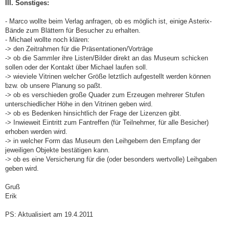
III. Sonstiges:
- Marco wollte beim Verlag anfragen, ob es möglich ist, einige Asterix-
Bände zum Blättern für Besucher zu erhalten.
- Michael wollte noch klären:
-> den Zeitrahmen für die Präsentationen/Vorträge
-> ob die Sammler ihre Listen/Bilder direkt an das Museum schicken
sollen oder der Kontakt über Michael laufen soll.
-> wieviele Vitrinen welcher Größe letztlich aufgestellt werden können
bzw. ob unsere Planung so paßt.
-> ob es verschieden große Quader zum Erzeugen mehrerer Stufen
unterschiedlicher Höhe in den Vitrinen geben wird.
-> ob es Bedenken hinsichtlich der Frage der Lizenzen gibt.
-> Inwieweit Eintritt zum Fantreffen (für Teilnehmer, für alle Besicher)
erhoben werden wird.
-> in welcher Form das Museum den Leihgebern den Empfang der
jeweiligen Objekte bestätigen kann.
-> ob es eine Versicherung für die (oder besonders wertvolle) Leihgaben
geben wird.
Gruß
Erik
PS: Aktualisiert am 19.4.2011